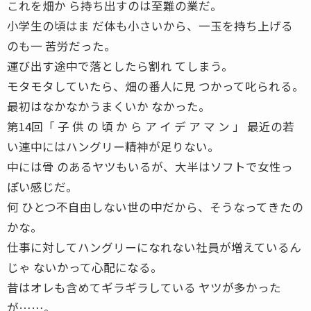
これを畑か ら持ち出すのは至難の業だ。
小学生の頃はま だ体も小さいから、一玉を持ち上げる
のも一 苦労だった。
運び出す途中で落としたら割れ てしまう。
モタモタしていたら、畑の番人に見 つかって叱られる。
最初はなかなかうまくいか なかった。
第14回「 子 供 の 頃 か ら ア イ デ ア マ ン 」 最近の若
い連中にはハングリー精神が足りない。
中には骨 のあるヤツもいるが、大半はソフトで女性っ
ぽい感じだ。
何 ひとつ不自由しない世の中だから、そうなってきたの
かな。
仕事に対してハングリーになれない社員が増えているん
じゃ ないかって心配になる。
昔はオレも含めてギラギラしている ヤツが多かった
が……。