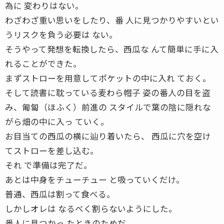
為に 変わりはない。
わざわざ重い思いをしたり、番 人に見つかりやすいとい
うリスクを負う必要は ない。
そうやって発想を転換したら、西瓜な んて簡単に手に入
れることができた。
まずストローを用意してポケットの中に入れ ておく。
そして読書に耽っている麦わら帽子 姿の番人の目を盗
み、匍匐（ほふく）前進の スタイルで葉の陰に隠れな
がら畑の中に入っ ていく。
お目当ての西瓜の横に辿り着いたら、 西瓜に穴を空け
てストローを差し込む。
それ で準備は完了だ。
あとは中身をチューチュー と吸っていくだけ。
普通、西瓜は割って食べる。
しかしオレは なるべく割らないようにした。
番人に見つかっ たときのためだ。