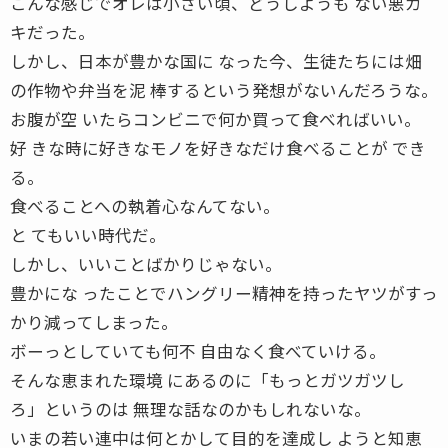
こんな感じでオレは小さい頃、どうしようも ない悪ガ
キだった。
しかし、日本が豊かな国に なった今、生徒たちには畑
の作物や弁当を泥 棒するという発想がないんだろうな。
お腹が空 いたらコンビニで何か買って食べればいい。
好 きな時に好きなモノを好きなだけ食べることが でき
る。
食べることへの執着心なんてない。
と てもいい時代だ。
しかし、いいことばかりじゃない。
豊かにな ったことでハングリー精神を持ったヤツがすっ
かり減ってしまった。
ボーっとしていても何不 自由なく食べていける。
そんな恵まれた環境 にあるのに「もっとガツガツし
ろ」というのは 無理な話なのかもしれないな。
いまの若い連中は何とかして目的を達成し ようと知恵