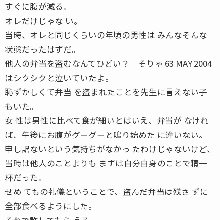
すぐに腹が減る。
オレだけじゃな い。
当時、オレと同じくらいの年頃の男性は みんなそんな
状態だったはずだ。
他人の弁当を盗むなんてひどい？ そりゃ 63 MAY 2004
はシクシクと泣いていたよ。
恥ずかしくて弁当 を盗まれたことを先生に言えない子
もいた。
女 性は男性に比べて食が細いとはいえ、弁当が なけれ
ば、午後にお腹がグーグーと鳴り始めた に違いない。
申し訳ないという気持ちがなかっ たわけじゃないけど、
当時は他人のことよりも まずは自分自身のことで精一
杯だった。
せめ てもの礼儀ということで、盗んだ弁当は残さ ずに
全部食べるようにした。
それで許してもら える……。