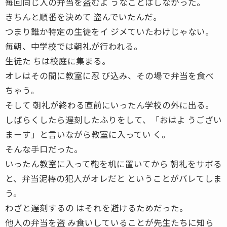
毎回同じ人の弁当を盗むよ うなことはしなかった。
きちんと順番を決めて 盗んでいたんだ。
つまり誰か特定の生徒をイ ジメていたわけじゃない。
毎朝、中学校では朝礼が行われる。
生徒た ちは校庭に集まる。
オレはその間に教室に忍 び込み、その場で弁当を食べ
ちゃう。
そして 朝礼が終わる直前にいったん学校の外に出る。
しばらくしたら遅刻したふりをして、「おはよ うござい
まーす」と言いながら教室に入ってい く。
そんな手口だった。
いったん教室に入って鞄を机に置いてから 朝礼をサボる
と、弁当泥棒の犯人がオレだと ということがバレてしま
う。
わざと遅刻するの はそれを避けるためだった。
他人の弁当を盗 み食いしていることが先生たちに知ら