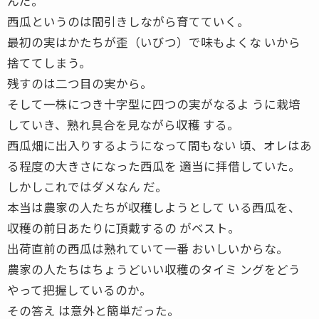
んだ。
西瓜というのは間引きしながら育てていく。
最初の実はかたちが歪（いびつ）で味もよくな いから
捨ててしまう。
残すのは二つ目の実から。
そして一株につき十字型に四つの実がなるよ うに栽培
していき、熟れ具合を見ながら収穫 する。
西瓜畑に出入りするようになって間もない 頃、オレはあ
る程度の大きさになった西瓜を 適当に拝借していた。
しかしこれではダメなん だ。
本当は農家の人たちが収穫しようとして いる西瓜を、
収穫の前日あたりに頂戴するの がベスト。
出荷直前の西瓜は熟れていて一番 おいしいからな。
農家の人たちはちょうどいい収穫のタイミ ングをどう
やって把握しているのか。
その答え は意外と簡単だった。