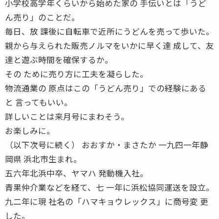
小学校高学年くらいから始めた家の 手伝いとは「うど
ん売り」のことだ。
毎日、放 課後に自転車で近所にうどんを売って歩いた。
親から与えられた販売ノルマをいかに早く達 成して、友
達と遊ぶ時間を確保するか。
その ために売り方に工夫を凝らした。
物流通業の 原点はこの「うどん売り」での経験にある
と 言ってもいい。
詳しいことは来月号にまわそう。
お楽しみに。
（以下次号に続く） おおすか・まさたか 一九四一年静
岡県 浜北市生まれ。
五六年北浜中卒、ヤマハ 発動機入社。
青果仲介業などを経て、七 一年に浜松協同運送を設立。
九二年に現 社名の「ハマキョウレックス」に商号変 更
した。