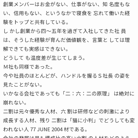
創業メンバーはお金がない、仕事がない、知 名度もな
い、信用もない、というなかで寝食を 忘れて働いた経
験をトップと共有している。
し かし創業から四〜五年を過ぎて入社してきた社 員
は、そうした経験が育んだ価値観を、言葉と しては理
解できても実感はできない。
どうして も温度差が生じてしまう。
Ｍ社も同様であった。
今や社員のほとんどが、ハンドルを握るＳ社長 の姿を
見たことがない。
いかなる会社であっても「二：六：二の原理」 は絶対に
崩れない。
二割は元々優秀な人材、六 割は研修などの刺激により
成長する人材、残り 二割は「猫に小判」でどうしても変
われない人 77 JUNE 2004 材である。
会社の発展は最も構成比の高い六割 の人材をどのよう