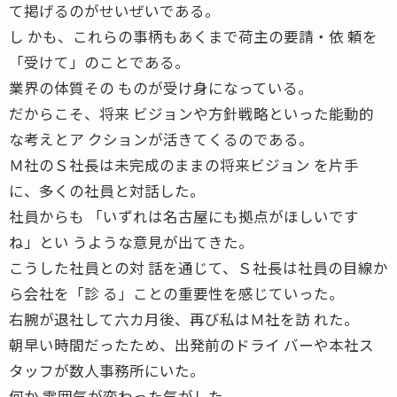
て掲げるのがせいぜいである。
し かも、これらの事柄もあくまで荷主の要請・依 頼を
「受けて」のことである。
業界の体質その ものが受け身になっている。
だからこそ、将来 ビジョンや方針戦略といった能動的
な考えとア クションが活きてくるのである。
Ｍ社のＳ社長は未完成のままの将来ビジョン を片手
に、多くの社員と対話した。
社員からも 「いずれは名古屋にも拠点がほしいです
ね」とい うような意見が出てきた。
こうした社員との対 話を通じて、Ｓ社長は社員の目線か
ら会社を「診 る」ことの重要性を感じていった。
右腕が退社して六カ月後、再び私はＭ社を訪 れた。
朝早い時間だったため、出発前のドライ バーや本社ス
タッフが数人事務所にいた。
何か 雰囲気が変わった気がした。