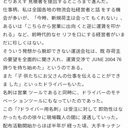
とりあえず 見積書を提出するところまで進んだ。
仕事柄、私は全国各地の物流会社経営者と話 をする機
会が多いが、「今時、新規荷主は会って もくれない」、
あるいは「こちらから営業に出向 くと逆に運賃を叩か
れる」など、前時代的なセ リフを口にする経営者がいま
だに珍しくはない。
そういう発想から脱却できない運送会社は、既 存荷主
の要望を全面的に聞き入れ、運賃交渉で JUNE 2004 76
誇りを持ち始めた」というのである。
また「子 供たちにお父さんの仕事を伝えることができ
ま した」といったドライバーもいた。
名刺は営業 ツールであると同時に、ドライバーのモチ
ベーシ ョンツールにもなっていたのであった。
この「?ドライバー用名刺」は受注に対して 即効性はな
かったものの徐々に現場職人の間に 浸透していった。
配布活動開始からほぼ半年が 経った頃、大手キッチン