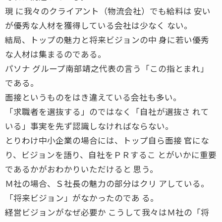
現 に我々のクライアント（物流会社）でも給料は 安い
が優秀な人材を獲得している会社は少なく ない。
結局、トップの魅力と将来ビジョンの中 身に若い優秀
な人材は集まるのである。
パソナ グループ南部靖之代表の言う「この指とまれ」
である。
面接というものをはき違えている会社も多い。
「求職者を選抜する」のではなく「自社が選抜さ れて
いる」事実を先ず認識しなければならない。
とりわけ中小企業の場合には、トップ自ら面接 官にな
り、ビジョンを語り、自社をＰＲするこ とがいかに重要
であるかがおわかりいただけると 思う。
Ｍ社の場合、Ｓ社長の魅力の部分はクリ アしている。
「将来ビジョン」がなかったのであ る。
経営ビジョンがなぜ必要か こうして我々はＭ社の「将