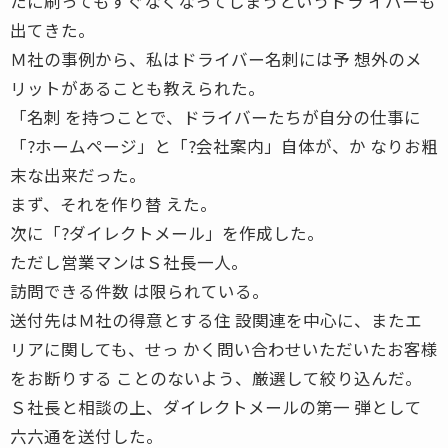
たに刷ってもすぐなくなってしまうというドラ イバーも
出てきた。
Ｍ社の事例から、私はドライバー名刺には予 想外のメ
リットがあることも教えられた。
「名刺 を持つことで、ドライバーたちが自分の仕事に
「?ホームページ」と「?会社案内」自体が、か なりお粗
末な出来だった。
まず、それを作り替 えた。
次に「?ダイレクトメール」を作成した。
ただし営業マンはＳ社長一人。
訪問できる件数 は限られている。
送付先はＭ社の得意とする住 設関連を中心に、またエ
リアに関しても、せっ かく問い合わせいただいたお客様
をお断りする ことのないよう、厳選して絞り込んだ。
Ｓ社長と相談の上、ダイレクトメールの第一 弾として
六六通を送付した。