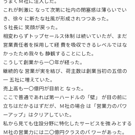
うまくＭ社に注入した。
これが刺激に なって次第に社内の閉塞感は薄らいでい
き、徐々 に新たな社風が形成されつつあった。
Ｓ社長に 笑顔が戻った。
相変わらずトップセールス体制 は続いていたが、まだ
営業責任者を採用して経 費を吸収できるレベルではな
かったため我々も 静観することにした。
こうして創業から一〇年が経った。
継続的な 営業が実を結び、荷主数は創業当初の五倍の
一 五社に増えていた。
売上高も一〇億円が目前と なった。
ここで普通であれば第一ハードルの「壁」 が目の前に
立ちはだかるはずだが、Ｍ社の場合 は「営業力のパワ
ーアップ」はクリアしていた。
私から見ても住設分野に特化したサービスを強 みとする
Ｍ社の営業力には二〇億円クラスのパ ワーがあった。