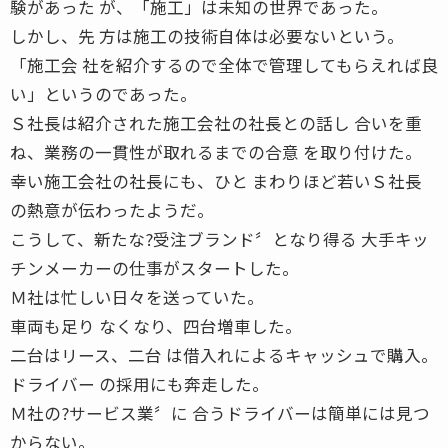
験があった が、「施工」は未知の世界であった。
しかし、先 方は施工の技術自体は必要ないという。
「施工会 社を紹介するので全体で管理してもらえれば良
い」というのであった。
Ｓ社長は紹介された施工会社の社長との話し 合いを重
ね、業務の一貫性が取れるまでの合意 を取り付けた。
幸い施工会社の社長にも、ひと まわりほど若いＳ社長
の熱意が伝わったようだ。
こうして、新たな?受注ブランド〞となり得る 大手キッ
チンメーカーの仕事がスタートした。
Ｍ社は忙しい日々を送っていた。
車両も足り なくなり、四台増車した。
二台はリース、二台 は借入れによるキャッシュで購入。
ドライバー の採用にも奔走した。
Ｍ社の?サービス業〞に 合うドライバーは簡単には見つ
からない。