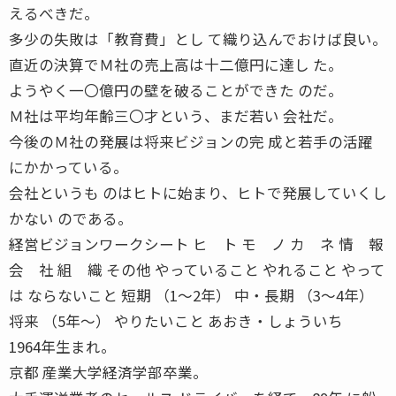
えるべきだ。
多少の失敗は「教育費」とし て織り込んでおけば良い。
直近の決算でＭ社の売上高は十二億円に達し た。
ようやく一〇億円の壁を破ることができた のだ。
Ｍ社は平均年齢三〇才という、まだ若い 会社だ。
今後のＭ社の発展は将来ビジョンの完 成と若手の活躍
にかかっている。
会社というも のはヒトに始まり、ヒトで発展していくし
かない のである。
経営ビジョンワークシート ヒ ト モ ノ カ ネ 情 報
会 社 組 織 その他 やっていること やれること やって
は ならないこと 短期 （1〜2年） 中・長期 （3〜4年）
将来 （5年〜） やりたいこと あおき・しょういち
1964年生まれ。
京都 産業大学経済学部卒業。