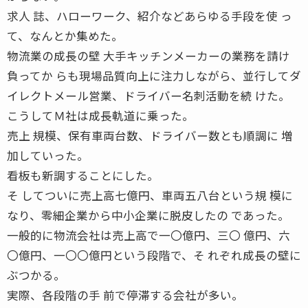
求人 誌、ハローワーク、紹介などあらゆる手段を使 っ
て、なんとか集めた。
物流業の成長の壁 大手キッチンメーカーの業務を請け
負ってか らも現場品質向上に注力しながら、並行してダ
イレクトメール営業、ドライバー名刺活動を続 けた。
こうしてＭ社は成長軌道に乗った。
売上 規模、保有車両台数、ドライバー数とも順調に 増
加していった。
看板も新調することにした。
そ してついに売上高七億円、車両五八台という規 模に
なり、零細企業から中小企業に脱皮したの であった。
一般的に物流会社は売上高で一〇億円、三〇 億円、六
〇億円、一〇〇億円という段階で、そ れぞれ成長の壁に
ぶつかる。
実際、各段階の手 前で停滞する会社が多い。