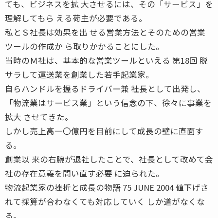
ても、ビジネスを拡 大させるには、その「サービス」を
理解してもら える荷主が必要である。
私とＳ社長は効果を出 せる営業方法とそのための営業
ツールの作成か ら取りかかることにした。
当時のＭ社は、基本的な営業ツールといえる 第18回 脱
サラして運送業を創業した若手起業家。
自らハンドルを握るドライバー兼 社長として出発し、
「物流業はサービス業」という信念の下、徐々に事業を
拡大 させてきた。
しかし売上高一〇億円を目前にして成長の壁に直面す
る。
創業以 来の右腕が退社したことで、社長として改めて会
社の存在意義を問い直す必要 に迫られた。
物流起業家の挫折と成長の物語 75 JUNE 2004 値下げさ
れて採算が合わなくても対応していく しか道がなくな
る。