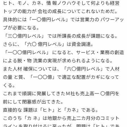
ヒト、モノ、カネ、情 報ノウハウそして何よりも経営
トップの能力が 会社の成長についてこれないためだ。
具体的には「一〇億円レベル」では営業力の パワーアッ
プが必要になる。
「三〇億円レベル」 では所課長の成長が課題になる。
さらに、「六〇 億円レベル」は資金調達。
「一〇〇億円レベル」 になると、サービス・業務の創造
による脱・物 流業の実現が求められるようになる。
また人材 確保については、「六〇億円レベル」で人材
の量 と質、「一〇〇億」で適正な配置がカギになって
くる。
これまで順調に発展してきたＭ社も売上高一 〇億円を
前にして閉塞感が出てきた。
直接的な 課題は「ヒト」と「カネ」である。
このうち「カ ネ」は地銀から売上二カ月分のコミット
ライン を取り付けるに至ったが、問題は「ヒト」であ