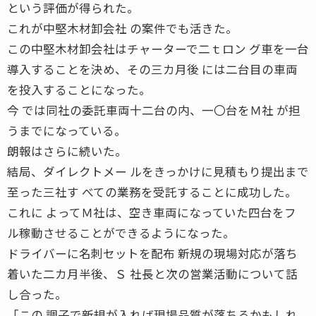
という評価が得られた。
これが中堅木材卸会社 の案件でも活きた。
この中堅木材卸会社はチャーターで二ｔロン グ車を一台
導入することを決め、その三カ月後 には二台目の車両
を投入することになった。
今 では同社の委託車両十二台の内、一〇台をＭ社 が担
うまでになっている。
朗報はさらに続いた。
結局、ダイレクトメー ルをきっかけに見積もり提出まで
至った三社す べての業務を受託することに成功した。
これに よってＭ社は、空き車両になっていた四台をフ
ル稼動させることができるようになった。
ドライバーに名刺セットを配布 新規の現場対応が落ち
着いた二カ月半後、Ｓ 社長と次の営業活動について話
し合った。
「この 調子で新規が入れば現場品質が落ちるかもしれ