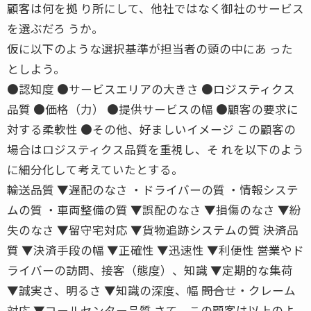
顧客は何を拠 り所にして、他社ではなく御社のサービス
を選ぶだろ うか。
仮に以下のような選択基準が担当者の頭の中にあ った
としよう。
●認知度 ●サービスエリアの大きさ ●ロジスティクス
品質 ●価格（力） ●提供サービスの幅 ●顧客の要求に
対する柔軟性 ●その他、好ましいイメージ この顧客の
場合はロジスティクス品質を重視し、そ れを以下のよう
に細分化して考えていたとする。
――輸送品質 ▼遅配のなさ ・ドライバーの質 ・情報システ
ムの質 ・車両整備の質 ▼誤配のなさ ▼損傷のなさ ▼紛
失のなさ ▼留守宅対応 ▼貨物追跡システムの質 ――決済品
質 ▼決済手段の幅 ▼正確性 ▼迅速性 ▼利便性 ――営業やド
ライバーの訪問、接客（態度）、知識 ▼定期的な集荷
▼誠実さ、明るさ ▼知識の深度、幅 ――問合せ・クレーム
対応 ▼コールセンター品質 さて、この顧客は以上のよ