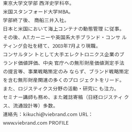
東京大学文学部 西洋史学科卒。
米国スタンフォード大学MBA。
学部終了後、 商船三井入社。
日本と米国において海上コンテナの動態管理 に従事。
その後、A.T.カーニーや英国系大手ブランド・コンサ ル
ティング会社を経て、2003年7月より現職。
コンサルタン トとして大手エレクトロニクス企業のブ
ランド価値評価、中央 官庁への無形財産価値測定手法
の提言等、事業戦略策定のみ ならず、ブランド戦略策定
を含む無形財産関連の多くのプロ ジェクトをリード。
また、ロジスティクス分野の活動・研究に も注力。
セミナー講師も務め、また雑誌寄稿（日経ロジスティ ク
ス、流通設計等）多数。
連絡先：kikuchi@viebrand.com URL：
www.viebrand.com PROFILE