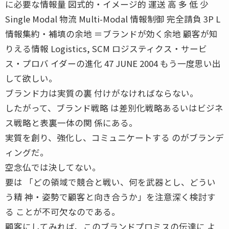
に必要な情報量 図式的・イメージ的 運送 高 多 低 少
Single Modal 物流 Multi-Modal 情報制御 完全請負 3P L
情報集約・補填の余地 ＝ブランドが効く余地 顧客が知
りえる情報 Logistics, SCM ロジスティクス・サービ
ス・プロバ イダーの進化 47 JUNE 2004 もう一度思い出
して欲しい。
ブランド力は実質の裏 付けがなければならない。
したがって、ブランド戦略 は差別化戦略あるいはビジネ
ス戦略と表裏一体の関 係にある。
実質を創り、強化し、コミュニケートする のがブランデ
ィングだ。
空念仏では決してない。
要は 「どの領域で競合と戦い、何を武器とし、どうい
う精 神・姿勢で顧客と向き合うか」を注意深く検討す
る ことが不可欠なのである。
顧客にしてみれば、このブランドプロミスの伝達に よ