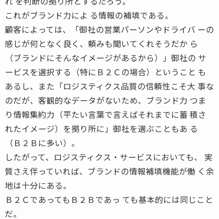
れ を判断の拠り所とするだろう。
これがブランド力によ る情報の補填である。
顧客によっては、「御社の営業パーソンやドライバ ーの
感じが何となく良く、頼みも聞いてくれそうだか ら
（ブランドにそんなイメージがあるから）」御社の サ
ービスを選択する（特にＢ２Ｃの場合）ということ も
あるし、また「ロジスティクス品質の信頼性こそ大 事な
のだが、客観的なデータがないため、ブランド力 つま
り情報集約力（平たい言葉で言えばそれまでに蓄 積さ
れたイメージ）を拠り所に」御社を選ぶこともあ る
（Ｂ２Ｂに多い）。
したがって、ロジスティクス・サービスにおいても、 実
質さえ伴っていれば、ブランドの情報補填機能が働 く余
地は十分にある。
Ｂ２ＣであってもＢ２Ｂであっ ても基本的には同じこと
だ。