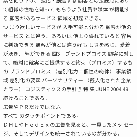
素を掘り下げ、 強化・創造する 顧客との接触点におい
て組織の性格を知って もらうよう社員や媒体 が機能す
る 顧客があるサービス 領域を想起できる。
つ まり欲しいサービスが 入手可能と分かる 顧客が他の
サービス とは違う、あるいは 他より優れていると 容易
に判断できる 顧客が他とは違う好も しさを感じ、愛着
が湧き、 絆ができる 図3 ブランドプロミス 顧客に対し
て、絶対に確実にご提供すると約束（プロミス）するも
の ブランドプロミス （差別化力＝個性の総体） 事業領
域 差別化の要素 パーソナリティー （擬人化された企業
カラー） ロジスティクスの手引き 特 集 JUNE 2004 48
続けることである。
広告やＰＲだけではない。
すべて のタッチポイントである。
ＤＨＬやＦｅｄＥｘの広告を見ると、一貫したメッ セー
ジ、そしてデザインも統一されているのが分かる。