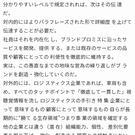
分かりやすいレベルで規定されれば、次はその伝 達
だ。
対内的にはよりパラフレーズされた形で詳細度 を上げて
伝達することが必要だ。
社員はそれを内在化 し、ブランドプロミスに沿ったサ
ービスを開発、提供 する、または既存のサービスの品
質や顧客にとっての 利便性を徹底的に維持する。
実は、この愚直なまでの地味な営為の繰り返しがブ ラ
ンドを創造・強化していくのだ。
対外的には、ロジ スティクス企業であれば、車両も含
め、すべてのタッ チポイントで「徹底して一貫した」視
聴覚情報を流し ロジスティクスの手引き 特 集 企業にと
って 意味するもの 顧客にとって 意味するもの 自らが長
期的に“勝て る生存領域”つまり事 業の領域を確定する
他の企業とは違う（潜 在）組織能力、個性、 差別化要