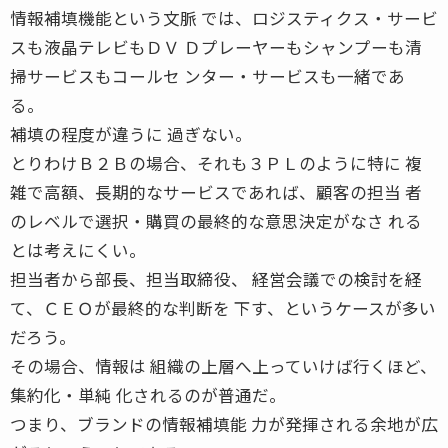
情報補填機能という文脈 では、ロジスティクス・サービ
スも液晶テレビもＤＶ Ｄプレーヤーもシャンプーも清
掃サービスもコールセ ンター・サービスも一緒であ
る。
補填の程度が違うに 過ぎない。
とりわけＢ２Ｂの場合、それも３ＰＬのように特に 複
雑で高額、長期的なサービスであれば、顧客の担当 者
のレベルで選択・購買の最終的な意思決定がなさ れる
とは考えにくい。
担当者から部長、担当取締役、 経営会議での検討を経
て、ＣＥＯが最終的な判断を 下す、というケースが多い
だろう。
その場合、情報は 組織の上層へ上っていけば行くほど、
集約化・単純 化されるのが普通だ。
つまり、ブランドの情報補填能 力が発揮される余地が広