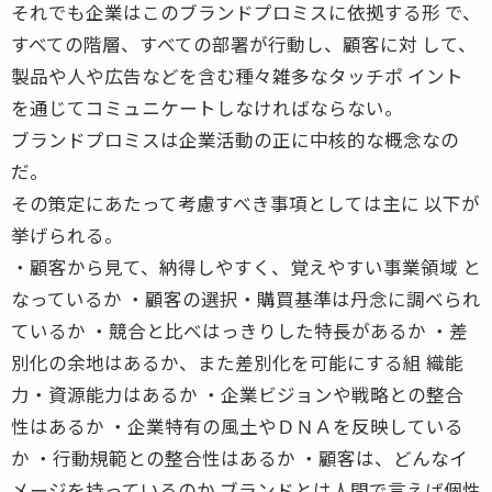
それでも企業はこのブランドプロミスに依拠する形 で、
すべての階層、すべての部署が行動し、顧客に対 して、
製品や人や広告などを含む種々雑多なタッチポ イント
を通じてコミュニケートしなければならない。
ブランドプロミスは企業活動の正に中核的な概念なの
だ。
その策定にあたって考慮すべき事項としては主に 以下が
挙げられる。
・顧客から見て、納得しやすく、覚えやすい事業領域 と
なっているか ・顧客の選択・購買基準は丹念に調べられ
ているか ・競合と比べはっきりした特長があるか ・差
別化の余地はあるか、また差別化を可能にする組 織能
力・資源能力はあるか ・企業ビジョンや戦略との整合
性はあるか ・企業特有の風土やＤＮＡを反映している
か ・行動規範との整合性はあるか ・顧客は、どんなイ
メージを持っているのか ブランドとは人間で言えば個性