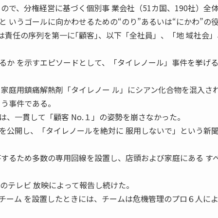
もので、分権経営に基づく個別事 業会社（51カ国、190社）全
 いうゴールに向かわせるための“のり”あるいは“にかわ”の役
は責任の序列を第一に｢顧客｣、以下「全社員」、「地 域社会
るか を示すエピソードとして、「タイレノール」事件を挙げ
ある家庭用鎮痛解熱剤「タイレノー ル」にシアン化合物を混入さ
 う事件である。
は、一貫して「顧客 No.１」の姿勢を崩さなかった。
を公開し、「タイレノールを絶対に 服用しないで」という新
答するため多数の専用回線を設置し、店頭および家庭にある す
回のテレビ 放映によって報告し続けた。
策チーム を設置したときには、チームは危機管理のプロ６人に