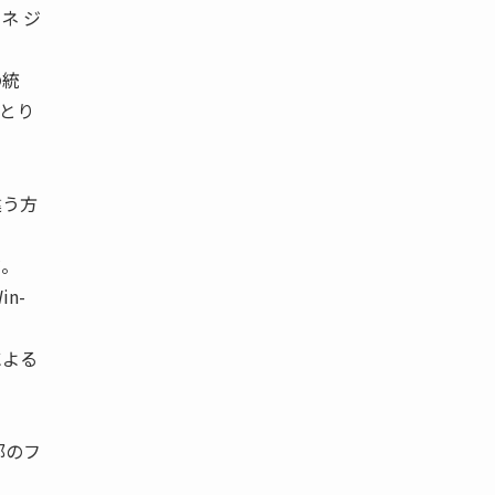
ネ ジ
の統
、とり
違う方
だ。
n-
による
部のフ