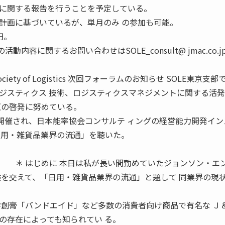
004に関する報告を行うことを予定している。
計画に基づいているが、単月のみ の参加も可能。
円。
動内容に関するお問い合わせはSOLE_consult@ jmac.co.j
al Society of Logistics 次回フォーラムのお知らせ SOLE東京支
ジスティクス 技術、ロジスティクスマネジメントに関する活
互の啓発に努めている。
に開催され、日本能率協会コンサルテ ィングの経営能力開発イン
 用・雑貨品業界の流通」を聴いた。
 本日は私が長い間勤めていたジョンソン・エン
験を交えて、「日用・雑貨品業界の流通」と題して 同業界の現
絆創膏「バンドエイド」など多数の消費者向け商品で有名な Ｊ
の存在によっても知られてい る。