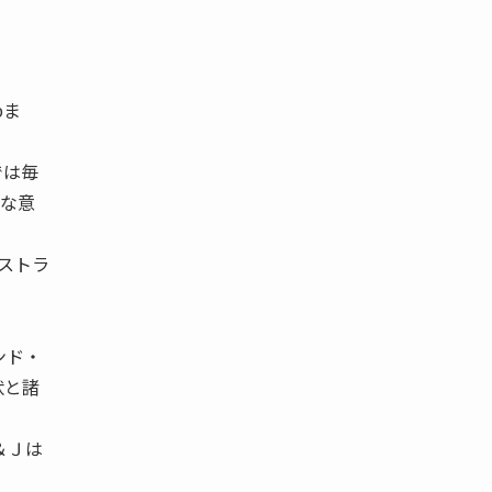
pま
部では毎
発な意
ストラ
ド・
状と諸
＆Ｊは