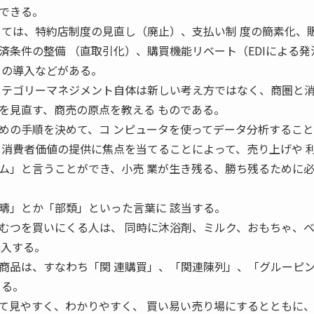
できる。
しては、特約店制度の見直し（廃止）、支払い制 度の簡素化、
済条件の整備 （直取引化）、購買機能リベート（EDIによる発
）の導入などがある。
カテゴリーマネジメント自体は新しい考え方ではなく、商圏と消
を見直す、商売の原点を教える ものである。
めの手順を決めて、コ ンピュータを使ってデータ分析するこ
、消費者価値の提供に焦点を当てることによって、売り上げや 
ム」と言うことができ、小売 業が生き残る、勝ち残るために
疇」とか「部類」といった言葉に 該当する。
むつを買いにくる人は、 同時に沐浴剤、ミルク、おもちゃ、
購入する。
商品は、すなわち「関 連購買」、「関連陳列」、「グルーピ
きる。
て見やすく、わかりやすく、 買い易い売り場にするとともに