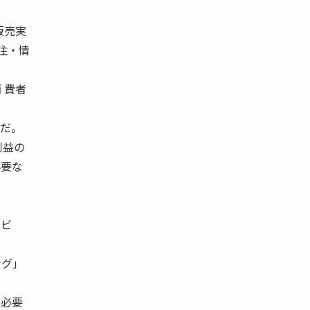
販売実
注・情
 費者
とだ。
利益の
必要な
ベビ
ング」
、必要