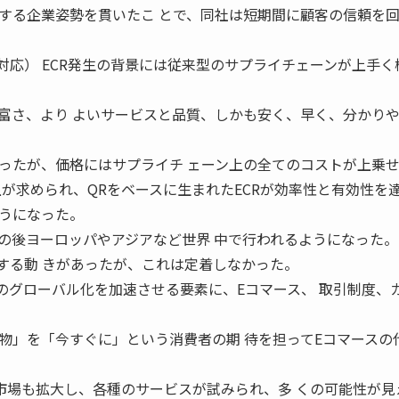
する企業姿勢を貫いたこ とで、同社は短期間に顧客の信頼を
対応） ECR発生の背景には従来型のサプライチェーンが上手く
富さ、より よいサービスと品質、しかも安く、早く、分かり
ったが、価格にはサプライチ ェーン上の全てのコストが上乗
が求められ、QRをベースに生まれたECRが効率性と有効性を達
うになった。
その後ヨーロッパやアジアなど世界 中で行われるようになった。
立する動 きがあったが、これは定着しなかった。
引のグローバル化を加速させる要素に、Eコマース、 取引制度、
物」を「今すぐに」という消費者の期 待を担ってEコマースの
B市場も拡大し、各種のサービスが試みられ、多 くの可能性が見