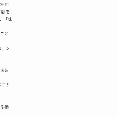
体を世
割 を
」、「株
ること
れ、シ
聞広告
べての
よる補