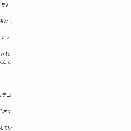
回復す
機能し
やすい
せされ
成 す
カテゴ
代表で
えてい