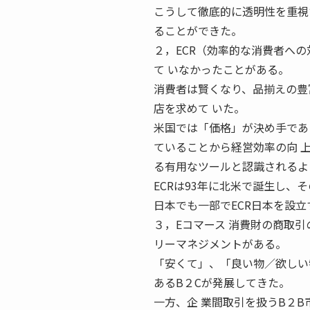
こうして徹底的に透明性を重視
ることができた。
２，ECR（効率的な消費者への
て いなかったことがある。
消費者は賢くなり、品揃えの豊
店を求めて いた。
米国では「価格」が決め手であ
ていることから経営効率の向 上
る有用なツールと認識されるよ
ECRは93年に北米で誕生し、
日本でも一部でECR日本を設
３，Eコマース 消費財の商取
リーマネジメントがある。
「安くて」、「良い物／欲しい
あるB２Cが発展してきた。
一方、企 業間取引を扱うB２