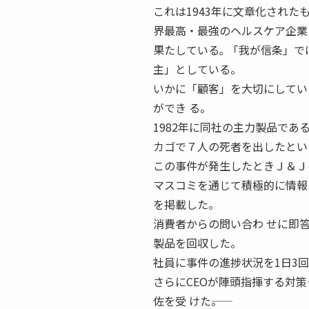
これは1943年に文章化された
界最高・最強のヘルスケア企業と
果たしている｡ 「我が信条」で
主」としている。
いかに「顧客」を大切にしてい
ができ る。
1982年に同社の主力製品で
カゴで７人の死者を出したとい
この事件が発生したときＪ＆Ｊ
マスコミを通じて積極的に情報
を掲載した。
消費者からの問い合わ せに即
製品を回収した。
社員に事件の進捗状況を1日3
さらにCEOが陣頭指揮する対
佐を受 けた――。