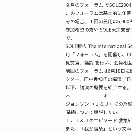
９月のフォーラム でSOLE2
このフォーラムは基本的に年間
その場合、１回の費用は6,000
参加希望の方や SOLE東京支部の活
で。
SOLE報告 The Internation
月「フォーラム」を開催し、ロ
見交換、議論 を行い、会員相
前回のフォーラムは6月18日
クター、田中良知氏の講演「日
以下、講演の概要を紹介する。
＊ ＊ ＊ はじめに
ジョンソン （Ｊ＆Ｊ）での経
問題について解説したい。
１，Ｊ＆Ｊのエピソード 救急
また、「我が信条」という文章