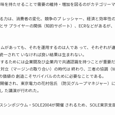
興味を持たせることで需要の維持・増加を図るのがカテゴリーマ
る力は、消費者の変化、競争のプ レッシャー、経済と効率性
とサ プライヤーの関係（知的サポート）、ECRなどがあるが
テムがあっても、それを運用するのは人であ って、それぞれが
統一されて いなければ良い結果は生まれない。
 するためには企業間及び企業内で共通認識を持つことが重要
対立（マージンの取り合い）の時代は 終わり、三者の協調（Wi
への価値の 創造こそサバイバルのために必要なことである。
に開催され、東京電力の花村信氏 （防災グループマネジャー）
し た講演が行われた。
シンポジウム・SOLE2004が開催 されるため、SOLE東京支