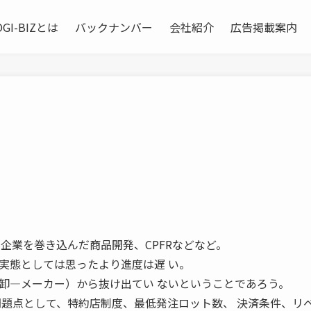
OGI-BIZとは
バックナンバー
会社紹介
広告掲載案内
化、取引企業を巻き込んだ商品開発、CPFRなどなど。
実態としては思ったより進度は遅 い。
卸―メーカー）から抜け出てい ないということであろう。
問題点として、特約店制度、最低発注ロット数、 決済条件、リ