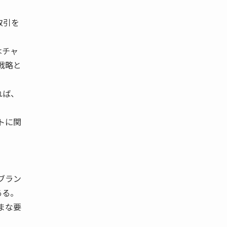
取引を
はチャ
戦略と
れば、
トに関
、ブラン
ある。
まな要