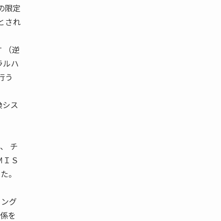
人の限定
とされ
 （逆
ラルハ
行う
換シス
、 チ
ＭＩＳ
きた。
ィング
関係を