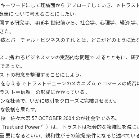
をキーワードにして理論面から アプローチしていき、ｅトラス
意義に ついて考えることにしたい。
トに関する研究は、ほぼ半 世紀前から、社会学、心理学、経済 学
きた。
形成とバーチャル・ビジネスのそれ とは、どこがどのように異
スに携 わるビジネスマンの実務的な問題で あるとともに、研
マであった。
ス トの概念を整理することにしよう。
義を与える ｅトラストチェーンのメカニズム ｅコマースの成否
ラス ト＝信頼」の形成にかかっている。
プンな社会で、いかに取引をクローズに完結させるか。
要な役割を果たす。
佐々木宏 57 OCTOBER 2004 のが社会学である。
 Trust and Power 〞）は、 トラストは社会的な複雑性を減じ
重 要になるといい、親和性がその前提 条件になると述べてい