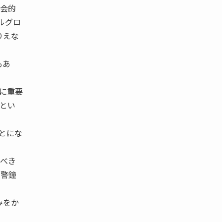
社会的
ルグロ
りえな
もあ
ムに重要
るとい
ことにな
すべき
と警鐘
みをか