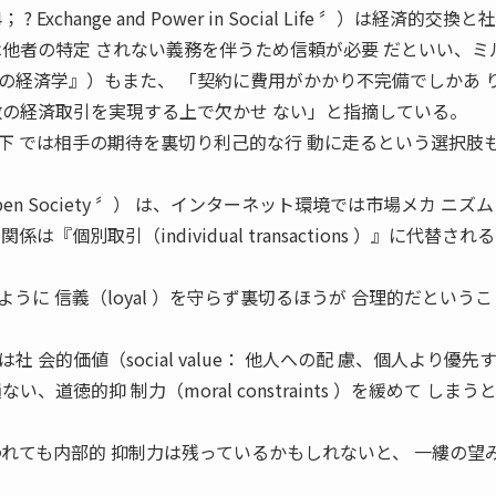
xchange and Power in Social Life 〞）は経済的交換と
は他者の特定 されない義務を伴うため信頼が必要 だといい、ミ
『組識の経済学』）もまた、 「契約に費用がかかり不完備でしかあ 
数の経済取引を実現する上で欠かせ ない」と指摘している。
下 では相手の期待を裏切り利己的な行 動に走るという選択肢
pen Society 〞） は、インターネット環境では市場メカ ニズ
『個別取引（individual transactions ）』に代替され
うに 信義（loyal ）を守らず裏切るほうが 合理的だという
 会的価値（social value： 他人への配 慮、個人より優先
、道徳的抑 制力（moral constraints ）を緩めて しまう
われても内部的 抑制力は残っているかもしれないと、 一縷の望