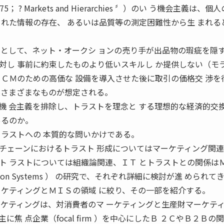
? Markets and Hierarchies 〞）のい う機会主義は、個
された情報の存在、 あるいは品質等の測定困難性から生 まれる
動として、ネット・オークシ ョンの売り手が出品物の瑕疵を隠す
対し 事前に約束したものより低いスキルし か提供しない（モ
ＳＣＭのための高価な 設備を導入させた後に取引の価格交 渉を
実さまざまなものが想定される。
機 会主義を排除し、トラストを理念と する理想的な経済的交
あるのか。
トラストへの 本質的な問いかけである。
ライチェーンにおけるトラスト 形成についてはマーケティング関連
ト ラストについては組織論関連、ＩＴ とトラストとの関係は
ormation Systems ） の研究で、それぞれ詳細に検討が進 められて
ーケティングとＭＩＳの領域 に絞り、その一部を紹介する。
ーケティングは、対消費者のマ ーケティングと生産財マーケテ
焦 点企業（focal firm ）を中心にしたＢ ２ＣやＢ２Ｂの