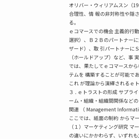
オリバー・ウィリアムスン（1975； 
合理性、情 報の非対称性や隠
る。
ｅコマースでの機会 主義的行
選択）、Ｂ２Ｂのパートナーに
ザード）、取 引パートナーに
（ホールドアップ）など、事 
では、果たしてｅコマースから
テムを 構築することが可能で
これ が理論から演繹されるｅ
３ . ｅトラストの形成 サプ
ーム・組織・組織間関係などの
関連 （ Management Inf
ここでは、紙面の制約 からマ
（１）マーケティング研究 マ
の違いにかかわらず、いずれも主に