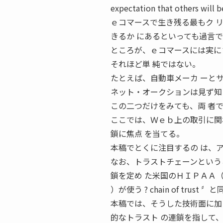
expectation that others wi
ｅコマースで生き残る最もク 
きるか にあるといっても過言
ところが、ｅコマースには実に
それほど単 純ではない。
たとえば、自動車メーカ ーと
ネット・オークションは見ず知
この二つだけをみても、両 者
ここでは、Ｗｅｂ上の取引に関
鎖に焦点 を当てる。
本稿でとくに注目するの は、
なお、トラストチェーンという
鎖を定め た米国のＨＩＰＡＡ（The Health
）が使う ? chain of trust
本稿では、そうした技術面に加
的なトラスト の連鎖を指して