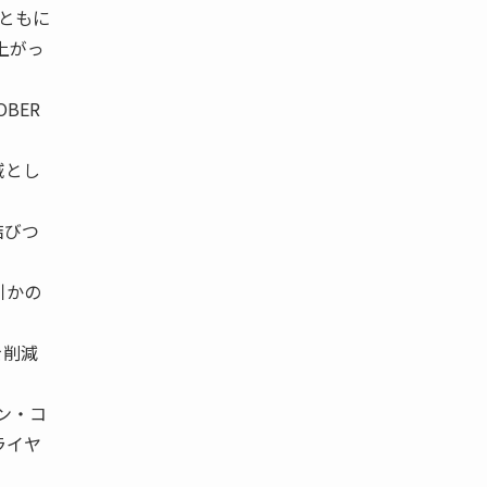
とともに
上がっ
BER
域とし
結びつ
引かの
を削減
 ン・コ
ライヤ