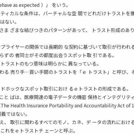
ll behave as expected ）」 をいう。
リティカルな条件は、バーチャルな空 間でどれだけトラストを
ではない。
さま ざまな結びつきのパターンがあって、 トラスト形成のあ
サプライヤーの関係では長期的 な契約に基づいて取引が行われ
らずの 者同士がその都度出会うスポット取 引である。
でトラストのもつ意味は明らかに 異なっている。
わる 売り手―買い手間のトラストを「ｅ トラスト」と呼び、
アドホックなスポット取引におけ るｅトラストの形成である。
こと ばは、医療関連の電子データの機密 保持とインテグリテ
 Insurance Portability and Accountability Act of 
 〞と同義ではない。
え、 取引に関わるすべてのモノ、カネ、デ ータの流れにおけ
、これをｅトラストチ ェーンと呼ぶ。