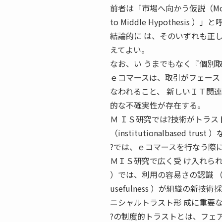
前者は「市場へ向かう仮説（Move 
to Middle Hypothesis ）
結論的に は、そのいずれも正
えてよい。
なお、い うまでもなく『個別
ｅコマースは、取引がフェース
なわれること、 新しいＩＴ関
的な不確実性が存在する。
Ｍ ＩＳ研究では?技術がトラス
（institutionalbased
?では、ｅコマースを行なう際
ＭＩＳ研究で広く受 け入れられている伝
）では、利用の容易さの認識 （ perc
usefulness ）が組織の
ニシャルトラスト形 成に重要
?の制度的トラストとは、フェ