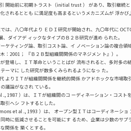
始前に初期トラスト（initial trust ） があり、取引継続
強化されるととも に満足度も高まるというメカニズムが 浮かび
では、八〇年代より ＥＤＩ研究が開始され、九〇年代に OCTO
と発展、ダイアデ ィックなタイプのＢ２Ｂ研究が進め られた。
マーケティング論、取引コスト論、イ ノベーション論の複合領
木：2001； 『Ｂ２Ｂ型組織間関係のマネジメン ト』）。
 が登場し、ＩＴ革命ということばが 流布されると、多対多の
をテーマに した研究が数多くみられるようになっ た。
代 よりＩＴが組織間関係を継続的関係 かアドホックな市場取
ての議論がなされ ている。
 al ., 1987 ）は、ＩＴが組織間のコ ーディネーション・コスト
場取引へシ フトするとした。
ons et al ., 1993 ）は、 オープン型ＩＴはコーディネーショ
を同時に低減させることを可能にす るため、企業は少数のサプ
な関係を 築くとする。