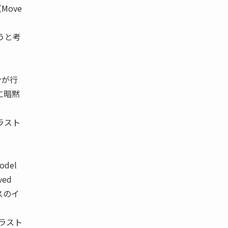
Move
うと考
ンが行
に暗黙
ラスト
del
ved
スのイ
ラスト