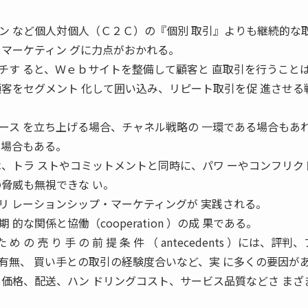
ン など個人対個人（Ｃ２Ｃ）の『個別 取引』よりも継続的な
・マーケティン グに力点がおかれる。
チす ると、Ｗｅｂサイトを整備して顧客と 直取引を行うこと
顧客をセグメント 化して囲い込み、リピート取引を促 進させる
ース を立ち上げる場合、チャネル戦略の 一環である場合もあ
る場合もある。
は、トラ ストやコミットメントと同時に、パワ ーやコンフリク
の脅威も無視できな い。
リ レーションシップ・マーケティングが 実践される。
的な関係と協働（cooperation ）の成 果である。
 の 売 り 手 の 前 提 条 件 （ antecedents ）には、評判
有無、 買い手との取引の経験度合いなど、実 に多くの要因が
、価格、配送、ハン ドリングコスト、サービス品質などさ まざ