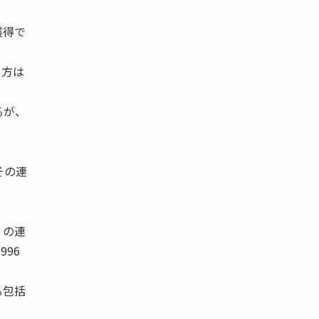
獲得で
り方は
るが、
その連
ィの連
1996
る包括