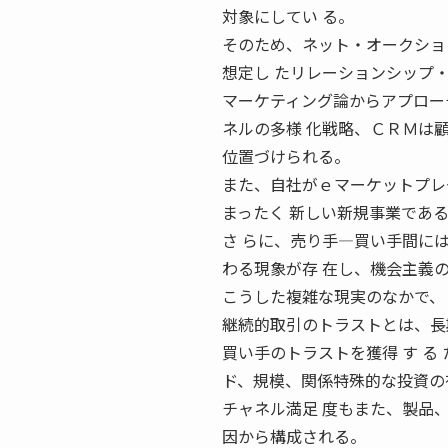
対象にしてい る。
そのため、ネット・オークショ
想定し たリレーションシップ
マーケティング論からアプロー
ネルの多様 化戦略、ＣＲＭは
位置づけられる。
また、自社がｅマーケットプレ
まったく 新しい新規事業であ
さ らに、売り手―買い手間に
わる現象が存 在し、機会主義
こうした複雑な現実のなかで、
継続的取引のトラストとは、長期 
買い手のトラストを獲得 す る た め
ド、規模、関係特殊的な投資の
チャネル満足 度もまた、製品
因から構成される。