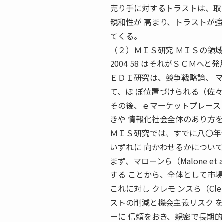
売り手に対するトラストは、取引 開
親和性が 高まり、トラストが
てくる。
（２）ＭＩＳ研究 ＭＩＳの領域
2004 58 はそれがＳＣＭへ
ＥＤＩ研究は、競争戦略論、 
て、ほ ぼ位置づけられる（佐々
その後、ｅマーケットプレース
きや 情報化社会全体のあり方
ＭＩＳ研究では、すでに八〇年
いずれに 向かわせるかについ
まず、マローンら（Malone et
する ことから、全体として市
これに対し クレモ ンスら（Clem
ストの削減と機会主義リスク 
ーに 信頼をおき、親密で長期的