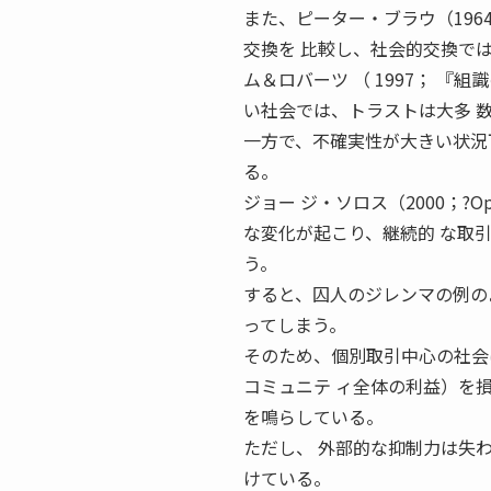
また、ピーター・ブラウ（1964； ? E
交換を 比較し、社会的交換で
ム＆ロバーツ （ 1997； 
い社会では、トラストは大多 
一方で、不確実性が大きい状況
る。
ジョー ジ・ソロス（2000；?O
な変化が起こり、継続的 な取引関係は
う。
すると、囚人のジレンマの例のよ
ってしまう。
そのため、個別取引中心の社会は社
コミュニテ ィ全体の利益）を損ない
を鳴らしている。
ただし、 外部的な抑制力は失
けている。