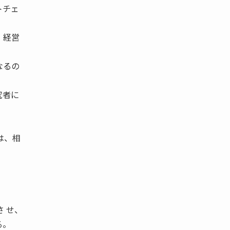
トチェ
、経営
なるの
究者に
は、相
さ せ、
る。