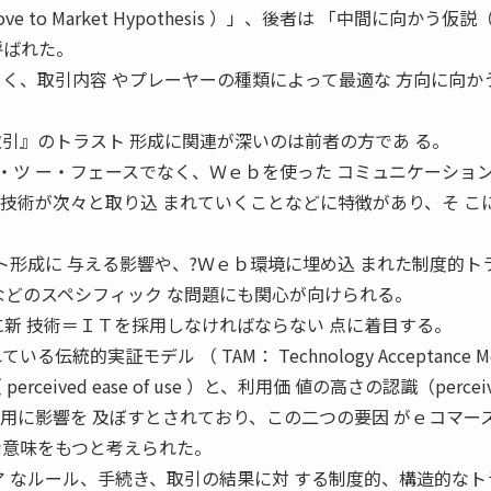
to Market Hypothesis ）」、後者は 「中間に向かう仮説（
」と呼ばれた。
しく、取引内容 やプレーヤーの種類によって最適な 方向に向か
取引』のトラスト 形成に関連が深いのは前者の方であ る。
・ツ ー・フェースでなく、Ｗｅｂを使った コミュニケーショ
連技術が次々と取り込 まれていくことなどに特徴があり、そ こ
ト形成に 与える影響や、?Ｗｅｂ環境に埋め込 まれた制度的ト
 trust ）などのスペシフィック な問題にも関心が向けられる。
に新 技術＝ＩＴを採用しなければならない 点に着目する。
統的実証モデル （ TAM： Technology Acceptance Mo
eived ease of use ）と、利用価 値の高さの認識（percei
新技術採用に影響を 及ぼすとされており、この二つの要因 がｅコマー
な意味をもつと考えられた。
ア なルール、手続き、取引の結果に対 する制度的、構造的なト