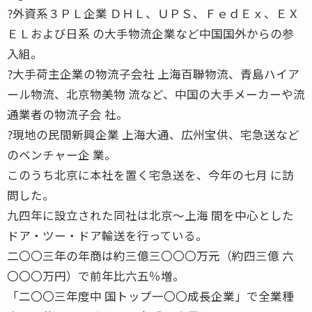
?外資系３ＰＬ企業 ＤＨＬ、ＵＰＳ、ＦｅｄＥｘ、ＥＸ
ＥＬおよび日系 の大手物流企業など中国国外からの参
入組。
?大手荷主企業の物流子会社 上海百聯物流、青島ハイア
ール物流、北京物美物 流など、中国の大手メーカーや流
通業者の物流子会 社。
?現地の民間新興企業 上海大通、広州宝供、宅急送など
のベンチャー企 業。
このうち北京に本社を置く宅急送を、今年の七月 に訪
問した。
九四年に設立された同社は北京〜上海 間を中心とした
ドア・ツー・ドア輸送を行っている。
二〇〇三年の年商は約三億三〇〇〇万元（約四三億 六
〇〇〇万円）で前年比六五％増。
「二〇〇三年度中 国トップ一〇〇成長企業」で全業種