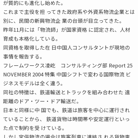
が質的にも進化し始めた。
これまで主役を担 ってきた政府系や外資系物流企業とは
別に、民間の新興物流企 業の台頭が目立ってきた。
昨年11月には「物流師」が国家資格 に認定され、人材
育成も本格化している。
同資格を取得した在 日中国人コンサルタントが現地の
事情を報告する。
フレームワークス凌屹 コンサルティング部 Report 25
NOVEMBER 2004 特集 中国シフトで変わる国際物流 ビ
ジネスモデルは全く違う。
同社の特徴は、鉄道輸送とトラックを組み合わせた 遠
距離のドア・ツー・ドア輸送だ。
日本と同様に中 国でも、鉄道は旅客を中心に運行され
ていることから、 鉄道貨物は時間帯や安定運行といっ
た点で制約を受 けている。
しかし宝供物流の場合は旅客列車に連結さ れる貨物車