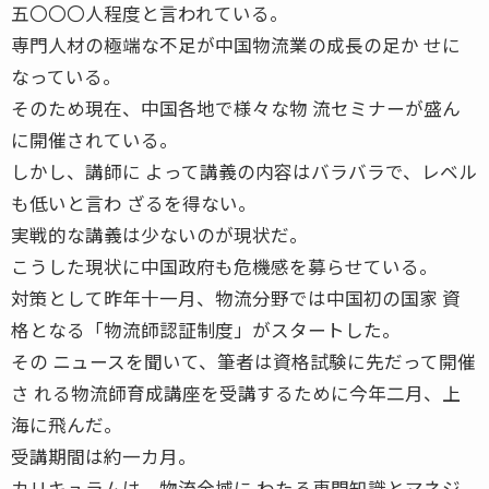
五〇〇〇人程度と言われている。
専門人材の極端な不足が中国物流業の成長の足か せに
なっている。
そのため現在、中国各地で様々な物 流セミナーが盛ん
に開催されている。
しかし、講師に よって講義の内容はバラバラで、レベル
も低いと言わ ざるを得ない。
実戦的な講義は少ないのが現状だ。
こうした現状に中国政府も危機感を募らせている。
対策として昨年十一月、物流分野では中国初の国家 資
格となる「物流師認証制度」がスタートした。
その ニュースを聞いて、筆者は資格試験に先だって開催
さ れる物流師育成講座を受講するために今年二月、上
海に飛んだ。
受講期間は約一カ月。
カリキュラムは、物流全域に わたる専門知識とマネジ