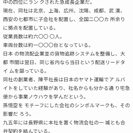
中の四位にラン クされた急成長企業だ。
現在、同社は北京、上海、広州、沈陽、成都、武 漢、
西安の七都市に子会社を配置し、全国二〇〇カ 所余り
に拠点を配置している。
従業員数は約六〇〇 〇人。
車両台数は約一〇〇〇台となっている。
日本 の物流配企業並の貨物追跡システムを整備し、大
都 市間は翌日、同じ省内なら当日という配送リードタ
イ ムを謳っている。
同社の創業者、陳平社長は日本のヤマト運輸でア ルバ
イトをしていた経験があり、社名からも分かる通 り宅急
便から事業ノウハウを学んだという。
孫悟空を モチーフにした会社のシンボルマークも、その
影響だ ろう。
九五年には長野県に本社を置く物流会社の一 城とも合
弁契約を結んでいる。