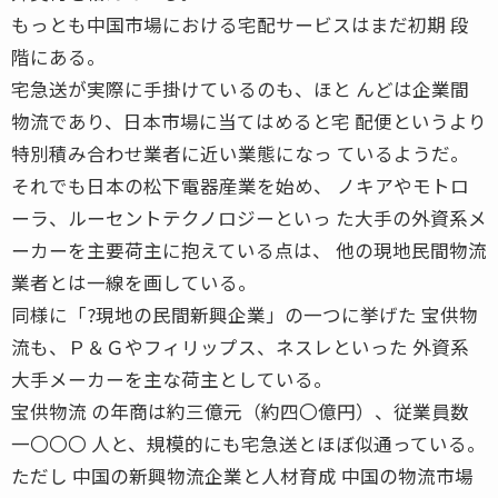
もっとも中国市場における宅配サービスはまだ初期 段
階にある。
宅急送が実際に手掛けているのも、ほと んどは企業間
物流であり、日本市場に当てはめると宅 配便というより
特別積み合わせ業者に近い業態になっ ているようだ。
それでも日本の松下電器産業を始め、 ノキアやモトロ
ーラ、ルーセントテクノロジーといっ た大手の外資系メ
ーカーを主要荷主に抱えている点は、 他の現地民間物流
業者とは一線を画している。
同様に「?現地の民間新興企業」の一つに挙げた 宝供物
流も、Ｐ＆Ｇやフィリップス、ネスレといった 外資系
大手メーカーを主な荷主としている。
宝供物流 の年商は約三億元（約四〇億円）、従業員数
一〇〇〇 人と、規模的にも宅急送とほぼ似通っている。
ただし 中国の新興物流企業と人材育成 中国の物流市場