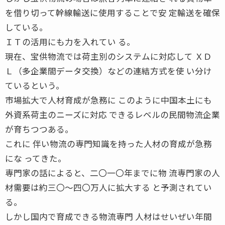
を借り切って幹線輸送に使用することで安 定輸送を確保
している。
ＩＴの活用にも力を入れてい る。
現在、宝供物流では荷主別のシステムに対応して ＸＤ
Ｌ（多企業間データ交換）などの連結方式を使 い分け
ているという。
市場拡大で人材育成が急務に このように中国本土にも
外資系荷主のニーズに対応 できるレベルの民間物流企業
が育ちつつある。
これに 伴い物流の専門知識を持った人材の育成が急務
にな ってきた。
専門家の話によると、二〇一〇年までに物 流専門家の人
材需要は約三〇〜四〇万人に拡大する と予測されてい
る。
しかし国内で育成できる物流専門 人材はせいぜい年間