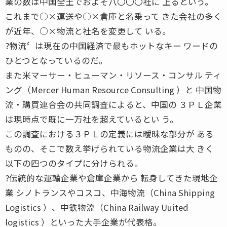
業の数は中国全土でおよそ八〇〇〇社に 上るという。
これまで○×運送や○×倉庫と名乗って きた会社の多く
が近年、○×物流と社名を変更して いる。
?物流〞は現在の中国経済で最もホットなキー ワードの
ひとつとなっているのだ。
また米マーサー・ヒューマン・リソース・コンサル ティ
ング（Mercer Human Resource Consulting ）と 中国物
流・購買連合会の共同調査によると、中国の ３ＰＬ企業
は現時点で既に一万社を超えているとい う。
この調査における３ＰＬの定義には曖昧な部分が ある
ものの、そこで数え挙げられている物流企業は大 きく
以下の四つのタイプに分けられる。
?伝統的な運輸企業や倉庫企業から 転身してきた現地企
業 シノトランスやコスコ、中海物流（China Shipping
Logistics ）、中鉄物流（China Railway Uuited
logistics ）といった大手企業が代表格。