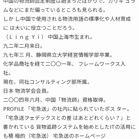
中国の物流師認定制度は始まったばかりで、カリキ ュラ
ムなどにまだ偏っているところも見られる。
しか し中国で使用される物流用語の標準化や人材育成
に は大いに役立つことだろう。
（Ｌｉｎｇ Ｙｉ） 中国上海市生まれ。
九二年二月来日。
九七年三 月、静岡県立大学経営情報学部卒業。
化学品商社を経て二〇〇一年、 フレームワークス入
社。
現在、同社コンサルティング部所属。
日本 物流学会会員。
二〇〇四年六月、中国「物流師」資格取得。
PROFILE 「宅急送」の社内に貼られていたポス ター。
「宅急送――フェデックスとの差 はあとどれくらい？」と
書かれている 貨物追跡システムを始めとしたITの活用に
も積 極的（宅急送） 宅急送のホームページ