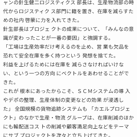
ャンの針生健二ロジスティクス 部長は、生産物流部の時
代からロジスティク ス部門に籍を置き、在庫を減らすた
めの社内 啓蒙に力を入れてきた。
針生部長はプロジェ クトの成果について、「みんなの意
識が変わ ったことが一番の要因」と強調する。
「工場は生産効率だけ考えるのを止め、営 業も欠品を
恐れて安全在庫を多く持つという 発想を捨てた。
利益を上げるためには在庫を 減らさなければいけな
い、という一つの方向 にベクトルをあわせることがで
きた。
これが 根本にあったからこそ、ＳＣＭシステムの導 入
やデポの整理、生産体制の変更などの効果 が浸透し
た」 全国規模の貨物追跡システムも 「カエルプロジェ
クト」のなかで生産・物流 グループは、在庫削減のほか
にも輸配送コス トの削減や顧客満足向上などをテーマ
にサブ プロジェクトを次々と立ち上げてきた。