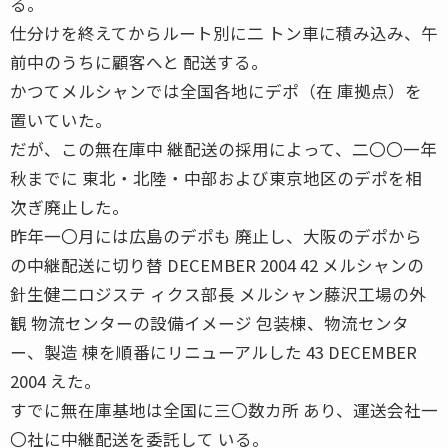
る。
仕分けを終えてからルート別に二 トン車に積み込み、午
前中のうちに顧客へと 配送する。
かつてメルシャンでは全国各地にデポ（在 庫拠点）を
置いていた。
だが、この無在庫中 継配送の採用によって、二〇〇一年
秋までに 東北・北陸・中部および東京地区のデポを相
次ぎ廃止した。
昨年一〇月には広島のデポも 廃止し、大阪のデポから
の中継配送に切り替 DECEMBER 2004 42 メルシャンの
針生健二ロジステ ィクス部長 メルシャン藤沢工場の外
観 物流センターの設備イメージ 包装棟、物流センタ
ー、製造 棟を順番にリニューアルした 43 DECEMBER
2004 えた。
すでに無在庫基地は全国に三〇数カ所 あり、運送会社一
〇社に中継配送を委託して いる。