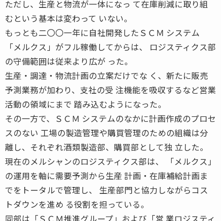
ただし、生産と物流が一体になっ て在庫削減に取り組
むという基本は変わって いない。
もっとも二〇〇一年に自社開発したＳＣＭ システム
「メルクス」がフル稼働してからは、 ロジスティクス部
の守備範囲は従来より広が った。
生産・調達・物流計画の立案だけでな く、新たに販売
予測業務が加わり、支社の受 注機能を吸収するなど営業
活動の領域にまで 踏み込むようになった。
その一方で、ＳＣＭ システムのなかに計画作成のプロセ
スのない 工場の製造管理や購買管理のための組織は分
離し、それぞれ酒類製造部、購買部として独 立した。
現在のメルシャンのロジスティクス部は、 「メルクス」
の運用を軸に需要予測から生産 計画・在庫補給計画ま
でをトータルで管理し、 生産部門と協力しながらコス
トダウンを進め る役割を担っている。
同部は「ＳＣＭ推進グループ」および「営 業ロジスティ