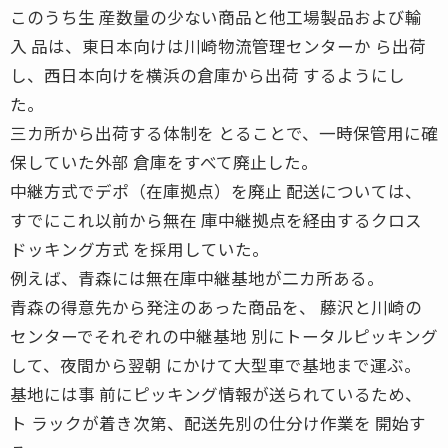
このうち生 産数量の少ない商品と他工場製品および輸
入 品は、東日本向けは川崎物流管理センターか ら出荷
し、西日本向けを横浜の倉庫から出荷 するようにし
た。
三カ所から出荷する体制を とることで、一時保管用に確
保していた外部 倉庫をすべて廃止した。
中継方式でデポ（在庫拠点）を廃止 配送については、
すでにこれ以前から無在 庫中継拠点を経由するクロス
ドッキング方式 を採用していた。
例えば、青森には無在庫中継基地が二カ所ある。
青森の得意先から発注のあった商品を、 藤沢と川崎の
センターでそれぞれの中継基地 別にトータルピッキング
して、夜間から翌朝 にかけて大型車で基地まで運ぶ。
基地には事 前にピッキング情報が送られているため、
ト ラックが着き次第、配送先別の仕分け作業を 開始す