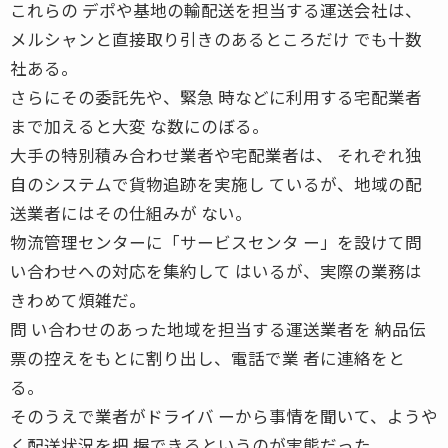
これらの デポや基地の輸配送を担当する運送会社は、
メルシャンと直接取り引きのあるところだけ でも十数
社ある。
さらにその委託先や、緊急 時などに利用する宅配業者
まで加えると大変 な数にのぼる。
大手の特別積み合わせ業者や宅配業者は、 それぞれ独
自のシステムで貨物追跡を実施し ているが、地域の配
送業者にはその仕組みが ない。
物流管理センターに「サービスセンタ ー」を設けて問
い合わせへの対応を集約して はいるが、実際の業務は
きわめて煩雑だ。
問 い合わせのあった地域を担当する運送業者を 納品伝
票の控えをもとに割り出し、電話で業 者に連絡をと
る。
そのうえで業者がドライバ ーから事情を聞いて、ようや
く配送状況を把 握できるというのが実態だった。