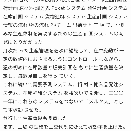
荷計画 原材料 調達先 Poket システム 発注計画 システム
在庫計画 システム 貨物追跡 システム 生産計画 システム
情報の流れ 物の流れ PKチーム 出荷計画 工 場 で、小刻
みな生産体制を実現するための生産 計画システムの開
発にとりかかった。
月次だ った生産管理を週次に短縮して、在庫変動が 一
定の数値内におさまるようにコントロール しながら、
週の初めに在庫数量と販売計画を もとに生産数量を決
定し、毎週見直しを行っ ていく。
これに続いて需要予測システム、資 材・輸入品発注シ
ステム、在庫補給システム を相次いで開発し、二〇〇
一年にこれらのシ ステムをつないで「メルクス」とし
て本稼動 させた。
並行して生産体制も見直した。
まず、工場 の勤務を三交代制に変えて稼動率を上げた。