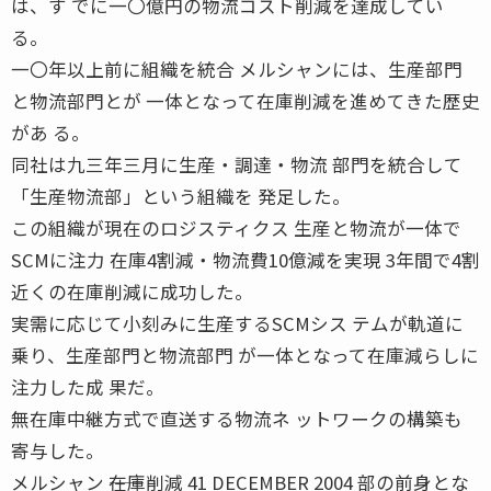
は、す でに一〇億円の物流コスト削減を達成してい
る。
一〇年以上前に組織を統合 メルシャンには、生産部門
と物流部門とが 一体となって在庫削減を進めてきた歴史
があ る。
同社は九三年三月に生産・調達・物流 部門を統合して
「生産物流部」という組織を 発足した。
この組織が現在のロジスティクス 生産と物流が一体で
SCMに注力 在庫4割減・物流費10億減を実現 3年間で4割
近くの在庫削減に成功した。
実需に応じて小刻みに生産するSCMシス テムが軌道に
乗り、生産部門と物流部門 が一体となって在庫減らしに
注力した成 果だ。
無在庫中継方式で直送する物流ネ ットワークの構築も
寄与した。
メルシャン ――在庫削減 41 DECEMBER 2004 部の前身とな