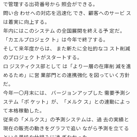
で管理する出荷番号から 照会ができる。
問い合 わせへの対応を迅速化 でき、顧客へのサービ ス
は着実に向上する。
年内にはこのシステム の全国展開を終える予 定だ。
「カエルプロジェク ト」は今年で終了する。
そして来年度からは、 また新たに全社的なコ スト削減
のプロジェク トがスタートする。
ロ ジスティクス部として は「より一層の在庫削 減を進
めるため」に営 業部門との連携強化 を図っていく方針
だ。
今年一〇月末には、 バージョンアップした 需要予測シ
ステム「ポ ケット」が、「メルク ス」との連動によっ
て本格稼動した。
従来の「メルクス」の予測システムは、過 去の実績と
現在の販売の動きをグラフで追い ながら予測を立てる
という単純な仕組みに過 ぎなかった。