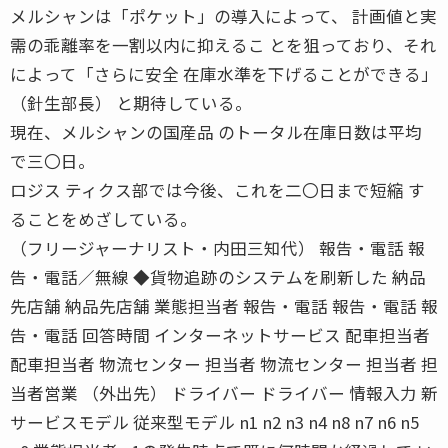
メルシャンは「ポケット」の導入によって、 計画値と実
需の乖離率を一割以内に抑えるこ とを狙っており、それ
によって「さらに安全 在庫水準を下げることができる」
（針生部長） と期待している。
現在、メルシャンの国産品 のトータル在庫日数は平均
で三〇日。
ロジス ティクス部では今後、これを二〇日まで短縮 す
ることをめざしている。
（フリージャーナリスト・内田三知代） 報告・電話 報
告・電話／無線 ◆貨物追跡のシステムを刷新した 納品
先店舗 納品先店舗 業態担当者 報告・電話 報告・電話 報
告・電話 回答時間 インターネットサービス 配車担当者
配車担当者 物流センター 担当者 物流センター 担当者 担
当者営業 （外出先） ドライバー ドライバー 情報入力 新
サービスモデル 従来型モデル n1 n2 n3 n4 n8 n7 n6 n5