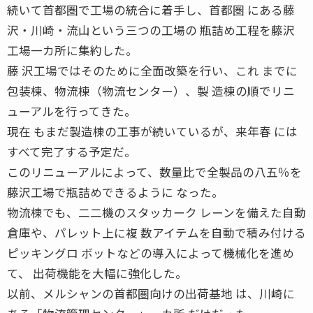
続いて首都圏で工場の統合に着手し、首都圏 にある藤
沢・川崎・流山という三つの工場の 瓶詰め工程を藤沢
工場一カ所に集約した。
藤 沢工場ではそのために全面改築を行い、これ までに
包装棟、物流棟（物流センター）、製 造棟の順でリニ
ューアルを行ってきた。
現在 もまだ製造棟の工事が続いているが、来年春 には
すべて完了する予定だ。
このリニューアルによって、数量比で全製品の八五％を
藤沢工場で瓶詰めできるように なった。
物流棟でも、二二機のスタッカーク レーンを備えた自動
倉庫や、パレット上に複 数アイテムを自動で積み付ける
ピッキングロ ボットなどの導入によって機械化を進め
て、 出荷機能を大幅に強化した。
以前、メルシャンの首都圏向けの出荷基地 は、川崎に