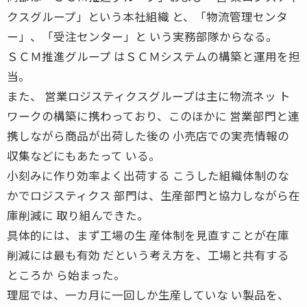
クスグループ」という本社組織 と、「物流管理センタ
ー」、「受注センター」と いう実務部隊からなる。
ＳＣＭ推進グループ はＳＣＭシステムの構築と運用を担
当。
また、 営業ロジスティクスグループは主に物流ネッ ト
ワークの構築に携わっており、このほかに 営業部門と連
携しながら商品が出荷した後の 小売店での実売情報の
収集などにもあたって いる。
小刻みに作り効率よく出荷する こうした組織体制のな
かでロジスティクス 部門は、生産部門と協力しながら在
庫削減に 取り組んできた。
具体的には、まず工場の生 産体制を見直すことが在庫
削減には最も有効 だという考え方を、工場と共有する
ところか ら始まった。
理屈では、一カ月に一回しか生産していな い製品を、