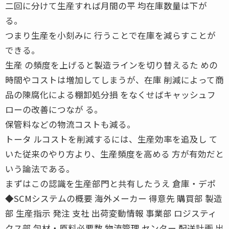
二回に分けて生産すれば月間の平 均在庫数量は下が
る。
つまり生産を小刻みに 行うことで在庫を減らすことが
できる。
生産 の頻度を上げると製造ラインを切り替えるた めの
時間やコストは増加してしまうが、在庫 削減によって商
品の陳腐化による棚卸処分損 をなくせばキャッシュフ
ローの改善につなが る。
保管料などの物流コストも減る。
トータ ルコストを削減するには、生産効率を追及し て
いた従来のやり方より、生産頻度を高める 方が有効だと
いう論法である。
まずはこの認識を生産部門と共有したうえ 倉庫・デポ
◆SCMシステムの概要 海外メーカー 得意先 購買部 製造
部 生産指示 発注 支社 出荷変動情報 事業部 ロジスティ
クス部 包材・原料必要数 物流管理 センター 配送計画 出