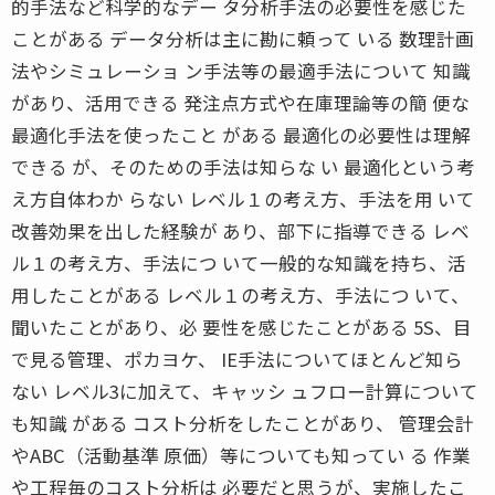
的手法など科学的なデー タ分析手法の必要性を感じた
ことがある データ分析は主に勘に頼って いる 数理計画
法やシミュレーショ ン手法等の最適手法について 知識
があり、活用できる 発注点方式や在庫理論等の簡 便な
最適化手法を使ったこと がある 最適化の必要性は理解
できる が、そのための手法は知らな い 最適化という考
え方自体わか らない レベル１の考え方、手法を用 いて
改善効果を出した経験が あり、部下に指導できる レベ
ル１の考え方、手法につ いて一般的な知識を持ち、活
用したことがある レベル１の考え方、手法につ いて、
聞いたことがあり、必 要性を感じたことがある 5S、目
で見る管理、ポカヨケ、 IE手法についてほとんど知ら
ない レベル3に加えて、キャッシ ュフロー計算について
も知識 がある コスト分析をしたことがあり、 管理会計
やABC（活動基準 原価）等についても知ってい る 作業
や工程毎のコスト分析は 必要だと思うが、実施したこ