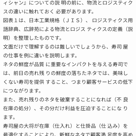
ィシャン』についての説 明の前に、物流とロジスティク
スの違いに触れておく 必要があります。
図表１は、日本工業規格（ＪＩＳ）、 ロジスティクス用
語辞典、広辞苑による物流とロジス ティクスの定義（説
明）を整理したものです。
文面だけで理解するのは難しいでしょうから、寿司 屋
の仕事を例に違いを説明します。
ネタの鮮度が品質 に重要なインパクトを与える寿司で
は、前日の売れ残 りの鮮度の落ちたネタでは、美味し
くない寿司を提供 すること、つまり顧客サービスの低下
につながります。
また、売れ残りのネタを破棄することになれば（不 良
在庫の処分）、その分だけ利益を圧迫することにな り
ます。
寿司屋の大将が在庫（仕入れ）と仕掛品（仕 込み）を
最適化することにより、新鮮なネタで顧客満 足度を高め