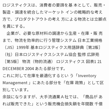
ロジスティクスは、消費者の要請を基 本として、販売・
製造・調達を統合したマーケット インの戦略的な考え
方で、プロダクトアウトの考え 方による物流とは立脚点
を異にする。
企業が、必要な原材料の調達から生産・在庫・販 売
まで、物流を効率的に行う管理システム 日本工業規格
（JIS）1999年 基本ロジスティクス用語辞典［第2版］
（社）日本ロジスティクスシステム協会 監修 広辞苑
［第5版］ 物流（物的流通） ロジスティクス 図表1 21
DECEMBER 2004 あたる部分です。
これに対して在庫を最適化するとい う「Inventory
Management 」にあたる部分を「在庫 政策」として区
別しています。
余談になりますが、大手流通業Ａ社では、「商品が あ
れば販売できた」という販売機会損失額を年間数 千億