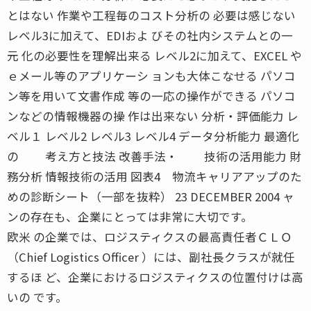
とはない 作業や工程毎のコスト分析の 必要は感じない
レベル3に加えて、EDIおよ びその社内システムとの一
元 化の必要性を理解出来る レベル2に加えて、EXCEL や
ｅメール等のアプリケーシ ョンも大体こなせる パソコ
ン等を用いて文書作成 等の一応の操作ができる パソコ
ンなどの情報機器の操 作は出来ない 分析・評価能力 レ
ベル１ レベル2 レベル3 レベル4 データ分析能力 最適化
の 考え方と技法 改善手法・ 技術の活用能力 財
務分析 情報技術の活用 図表4 物流キャリアアップのた
めの診断シート（一部を抜粋） 23 DECEMBER 2004 ャ
ンの存在も、企業にとっては非常に大切です。
欧米 の企業では、ロジスティクスの最高責任者ＣＬＯ
（Chief Logistics Officer ）には、副社長クラスが就任
するほ ど、企業におけるロジスティクスの位置付けは高
いの です。