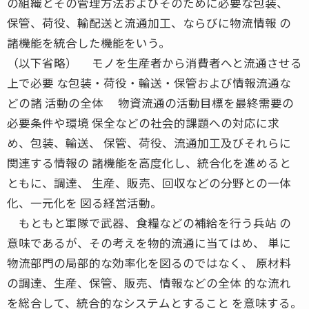
の組織とその管理方法およびそのために必要な包装、
保管、荷役、輸配送と流通加工、ならびに物流情報 の
諸機能を統合した機能をいう。
（以下省略） モノを生産者から消費者へと流通させる
上で必要 な包装・荷役・輸送・保管および情報流通な
どの諸 活動の全体 物資流通の活動目標を最終需要の
必要条件や環境 保全などの社会的課題への対応に求
め、包装、輸送、 保管、荷役、流通加工及びそれらに
関連する情報の 諸機能を高度化し、統合化を進めると
ともに、調達、 生産、販売、回収などの分野との一体
化、一元化を 図る経営活動。
もともと軍隊で武器、食糧などの補給を行う兵站 の
意味であるが、その考えを物的流通に当てはめ、 単に
物流部門の局部的な効率化を図るのではなく、 原材料
の調達、生産、保管、販売、情報などの全体 的な流れ
を総合して、統合的なシステムとすること を意味する。