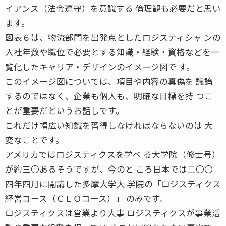
イアンス（法令遵守）を意識する 倫理観も必要だと思い
ます。
図表６は、物流部門を出発点としたロジスティシャ ンの
入社年数や職位で必要とする知識・経験・資格などを一
覧化したキャリア・デザインのイメージ図で す。
このイメージ図については、項目や内容の真偽を 議論
するのではなく、企業も個人も、明確な目標を持 つこ
とが重要だというお話しです。
これだけ幅広い知識を習得しなければならないのは 大
変なことです。
アメリカではロジスティクスを学べ る大学院（修士号）
が約三〇あるそうですが、今のと ころ日本では二〇〇
四年四月に開講した多摩大学大 学院の「ロジスティクス
経営コース（ＣＬＯコース）」 のみです。
ロジスティクスは営業より大事 ロジスティクスが事業活