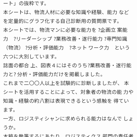
ート」の抜粋です。
本シートは、物流人材に必要な知識や経験、能力 など
を定量的にグラフ化する自己診断用の質問票です。
本シートでは、物流マンに必要な能力を ?企画立 案能
力 ?リーダーシップ ?業務改善・遂行能力 ?専門知識
（物流） ?分析・評価能力 ?ネット ワーク力 という
六つに大別しています。
誌面の都合 上、図表４にはそのうち?業務改善・遂行能
力と? 分析・評価能力だけを掲載しました。
これまで二〇〇人以上を試験的に診断しましたが、 本
シートを活用することによって、対象者の物流の能 力や
知識・経験の約八割は表現できるという感触を 得てい
ます。
一方、ロジスティシャンに求められる能力はなんで しょ
うか。
本稿を執筆するにあたり、ロジスティクス 部門の責任者