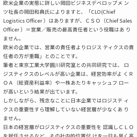
欧米企業の実態に詳しい岡田ビジネスデベロップメ ン
ツ社長の岡田和典氏によりますと、「CLO(Chief
Logistics Officer ）はありますが、ＣＳＯ（Chief Sales
Officer ）＝営業／販売の最高責任者という役職はあ り
ません。
欧米の企業では、営業の責任者よりロジス ティクスの責
任者の方が重職」とのことです。
筆者と東京工業大学圓川研究室との共同研究では、 ロ
ジスティクスのレベルが高い企業は、経営効率がよ くＲ
ＯＡ（総資産利益率）や一株あたりキャッシュフ ロー
が高いという結果が出ています。
しかしながら、残念なことに日本企業ではロジステ ィ
クスの重要性すら理解していない経営層が少なくあ り
ません。
日本の経営層がロジスティクスの重要性を 認識しＣＬＯ
を就任させるなど、その社内的位置付 けを一日も早く高