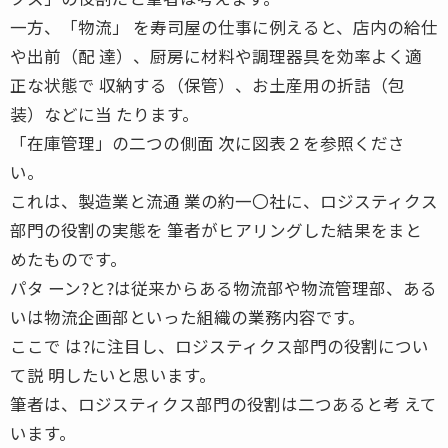
一方、「物流」 を寿司屋の仕事に例えると、店内の給仕
や出前（配 達）、厨房に材料や調理器具を効率よく適
正な状態で 収納する（保管）、お土産用の折詰（包
装）などに当 たります。
「在庫管理」の二つの側面 次に図表２を参照くださ
い。
これは、製造業と流通 業の約一〇社に、ロジスティクス
部門の役割の実態を 筆者がヒアリングした結果をまと
めたものです。
パタ ーン?と?は従来からある物流部や物流管理部、ある
いは物流企画部といった組織の業務内容です。
ここで は?に注目し、ロジスティクス部門の役割につい
て説 明したいと思います。
筆者は、ロジスティクス部門の役割は二つあると考 えて
います。