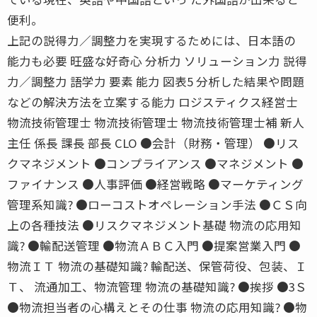
便利。
上記の説得力／調整力を実現するためには、日本語の
能力も必要 旺盛な好奇心 分析力 ソリューション力 説得
力／調整力 語学力 要素 能力 図表5 分析した結果や問題
などの解決方法を立案する能力 ロジスティクス経営士
物流技術管理士 物流技術管理士 物流技術管理士補 新人
主任 係長 課長 部長 CLO ●会計（財務・管理） ●リス
クマネジメント ●コンプライアンス ●マネジメント ●
ファイナンス ●人事評価 ●経営戦略 ●マーケティング
管理系知識? ●ローコストオペレーション手法 ●ＣＳ向
上の各種技法 ●リスクマネジメント基礎 物流の応用知
識? ●輸配送管理 ●物流ＡＢＣ入門 ●提案営業入門 ●
物流ＩＴ 物流の基礎知識? 輸配送、保管荷役、包装、Ｉ
Ｔ、 流通加工、物流管理 物流の基礎知識? ●挨拶 ●3Ｓ
●物流担当者の心構えとその仕事 物流の応用知識? ●物