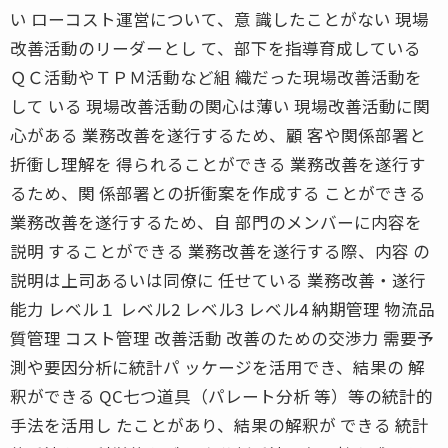
い ローコスト運営について、意 識したことがない 現場
改善活動のリーダーとし て、部下を指導育成している
ＱＣ活動やＴＰＭ活動など組 織だった現場改善活動を
して いる 現場改善活動の関心は薄い 現場改善活動に関
心がある 業務改善を遂行するため、顧 客や関係部署と
折衝し理解を 得られることができる 業務改善を遂行す
るため、関 係部署との折衝案を作成する ことができる
業務改善を遂行するため、自 部門のメンバーに内容を
説明 することができる 業務改善を遂行する際、内容 の
説明は上司あるいは同僚に 任せている 業務改善・遂行
能力 レベル１ レベル2 レベル3 レベル4 納期管理 物流品
質管理 コスト管理 改善活動 改善のための交渉力 需要予
測や要因分析に統計パ ッケージを活用でき、結果の 解
釈ができる QC七つ道具（パレート分析 等）等の統計的
手法を活用し たことがあり、結果の解釈が できる 統計