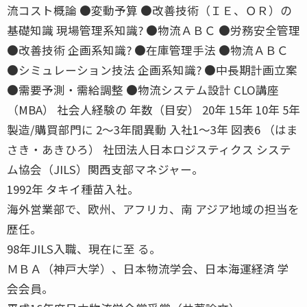
流コスト概論 ●変動予算 ●改善技術（ＩＥ、ＯＲ）の
基礎知識 現場管理系知識? ●物流ＡＢＣ ●労務安全管理
●改善技術 企画系知識? ●在庫管理手法 ●物流ＡＢＣ
●シミュレーション技法 企画系知識? ●中長期計画立案
●需要予測・需給調整 ●物流システム設計 CLO講座
（MBA） 社会人経験の 年数（目安） 20年 15年 10年 5年
製造/購買部門に 2〜3年間異動 入社1〜3年 図表6 （はま
さき・あきひろ） 社団法人日本ロジスティクス システ
ム協会（JILS）関西支部マネジャー。
1992年 タキイ種苗入社。
海外営業部で、欧州、アフリカ、南 アジア地域の担当を
歴任。
98年JILS入職、現在に至 る。
ＭＢＡ（神戸大学）、日本物流学会、日本海運経済 学
会会員。