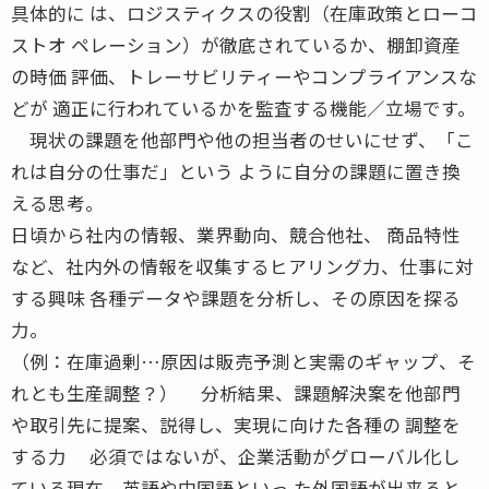
具体的に は、ロジスティクスの役割（在庫政策とローコ
ストオ ペレーション）が徹底されているか、棚卸資産
の時価 評価、トレーサビリティーやコンプライアンスな
どが 適正に行われているかを監査する機能／立場です。
現状の課題を他部門や他の担当者のせいにせず、「こ
れは自分の仕事だ」という ように自分の課題に置き換
える思考。
日頃から社内の情報、業界動向、競合他社、 商品特性
など、社内外の情報を収集するヒアリング力、仕事に対
する興味 各種データや課題を分析し、その原因を探る
力。
（例：在庫過剰…原因は販売予測と実需のギャップ、そ
れとも生産調整？） 分析結果、課題解決案を他部門
や取引先に提案、説得し、実現に向けた各種の 調整を
する力 必須ではないが、企業活動がグローバル化し
ている現在、英語や中国語といっ た外国語が出来ると