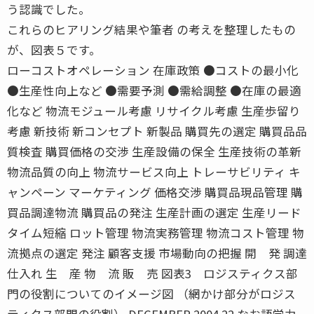
う認識でした。
これらのヒアリング結果や筆者 の考えを整理したもの
が、図表５です。
ローコストオペレーション 在庫政策 ●コストの最小化
●生産性向上など ●需要予測 ●需給調整 ●在庫の最適
化など 物流モジュール考慮 リサイクル考慮 生産歩留り
考慮 新技術 新コンセプト 新製品 購買先の選定 購買品品
質検査 購買価格の交渉 生産設備の保全 生産技術の革新
物流品質の向上 物流サービス向上 トレーサビリティ キ
ャンペーン マーケティング 価格交渉 購買品現品管理 購
買品調達物流 購買品の発注 生産計画の選定 生産リード
タイム短縮 ロット管理 物流実務管理 物流コスト管理 物
流拠点の選定 発注 顧客支援 市場動向の把握 開 発 調達
仕入れ 生 産 物 流 販 売 図表3 ロジスティクス部
門の役割についてのイメージ図 （網かけ部分がロジス
ティクス部門の役割） DECEMBER 2004 22 なお語学力