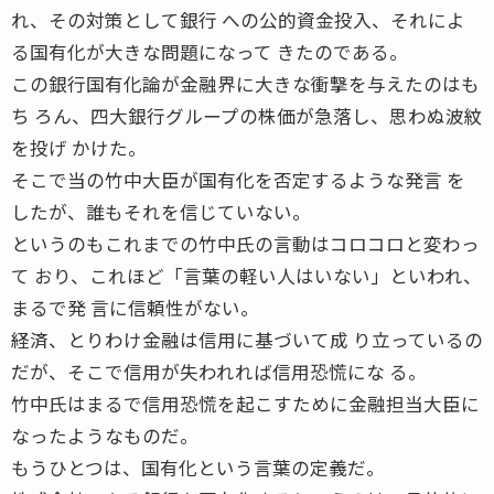
れ、その対策として銀行 への公的資金投入、それによ
る国有化が大きな問題になって きたのである。
この銀行国有化論が金融界に大きな衝撃を与えたのはも
ち ろん、四大銀行グループの株価が急落し、思わぬ波紋
を投げ かけた。
そこで当の竹中大臣が国有化を否定するような発言 を
したが、誰もそれを信じていない。
というのもこれまでの竹中氏の言動はコロコロと変わっ
て おり、これほど「言葉の軽い人はいない」といわれ、
まるで発 言に信頼性がない。
経済、とりわけ金融は信用に基づいて成 り立っているの
だが、そこで信用が失われれば信用恐慌にな る。
竹中氏はまるで信用恐慌を起こすために金融担当大臣に
なったようなものだ。
もうひとつは、国有化という言葉の定義だ。