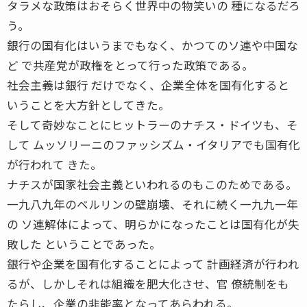
タラメな政策はおそらく世界中の物笑いの 種になるだろ
う。
銀行の国有化はいうまでもなく、かつてのソ連や中国な
ど で共産党が政権をとって行った政策である。
社会主義は銀行 だけでなく、企業全体を国有化すると
いうことを大方針としてきた。
そして奇妙なことにヒットラーのナチス・ドイツも、そ
して ムッソリーニのファッシズム・イタリアでも国有化
が行われて きた。
ナチスが国家社会主義といわれるのもこのためである。
一九八九年のベルリンの壁崩壊、それに続く一九九一年
の ソ連解体によって、明らかになったことは国有化が失
敗した ということであった。
銀行や企業を国有化することによって 計画経済が行われ
るが、しかしそれは組織を肥大化させ、官 僚統制をも
たらし、企業の非能率となってあらわれる。