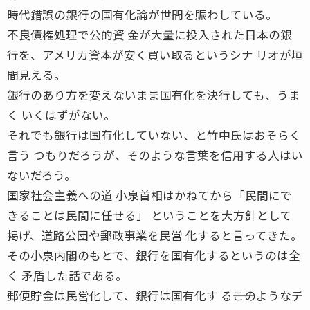
時代錯誤の銀行の国有化論が世間を賑わしている。
不良債権処理で公的資 金が大量に投入された日本の銀
行を、アメリカ資本が安く買い取るというシナ リオが垣
間見える。
銀行のあり方を変えないまま国有化を決行しても、うま
く いくはずがない。
それでも銀行は国有化していない、と竹中氏はおそらく
言う つもりだろうが、そのような言葉を信用する人はい
ないだろう。
国家社会主義への道 小泉首相はかねてから「民間にで
きることは民間に任せる」 ということを大方針として
掲げ、道路公団や郵政事業を民営 化すると言ってきた。
その小泉内閣のもとで、銀行を国有化するというのは全
く 矛盾した話である。
郵便貯金は民営化して、銀行は国有化す る――このようなデ