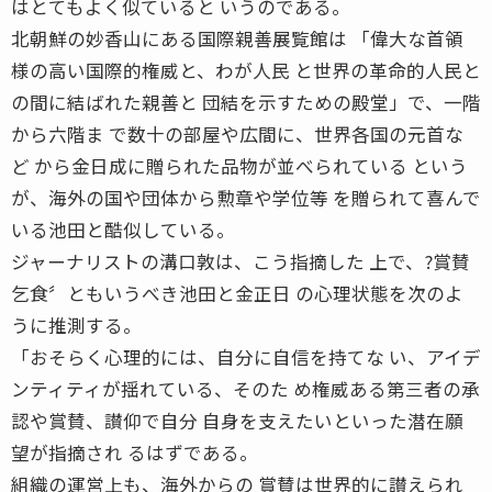
はとてもよく似ていると いうのである。
北朝鮮の妙香山にある国際親善展覧館は 「偉大な首領
様の高い国際的権威と、わが人民 と世界の革命的人民と
の間に結ばれた親善と 団結を示すための殿堂」で、一階
から六階ま で数十の部屋や広間に、世界各国の元首な
ど から金日成に贈られた品物が並べられている という
が、海外の国や団体から勲章や学位等 を贈られて喜んで
いる池田と酷似している。
ジャーナリストの溝口敦は、こう指摘した 上で、?賞賛
乞食〞ともいうべき池田と金正日 の心理状態を次のよ
うに推測する。
「おそらく心理的には、自分に自信を持てな い、アイデ
ンティティが揺れている、そのた め権威ある第三者の承
認や賞賛、讃仰で自分 自身を支えたいといった潜在願
望が指摘され るはずである。
組織の運営上も、海外からの 賞賛は世界的に讃えられ