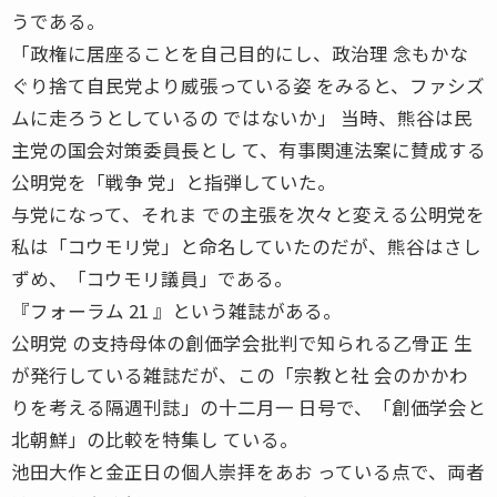
うである。
「政権に居座ることを自己目的にし、政治理 念もかな
ぐり捨て自民党より威張っている姿 をみると、ファシズ
ムに走ろうとしているの ではないか」 当時、熊谷は民
主党の国会対策委員長とし て、有事関連法案に賛成する
公明党を「戦争 党」と指弾していた。
与党になって、それま での主張を次々と変える公明党を
私は「コウモリ党」と命名していたのだが、熊谷はさし
ずめ、「コウモリ議員」である。
『フォーラム 21 』という雑誌がある。
公明党 の支持母体の創価学会批判で知られる乙骨正 生
が発行している雑誌だが、この「宗教と社 会のかかわ
りを考える隔週刊誌」の十二月一 日号で、「創価学会と
北朝鮮」の比較を特集し ている。
池田大作と金正日の個人崇拝をあお っている点で、両者