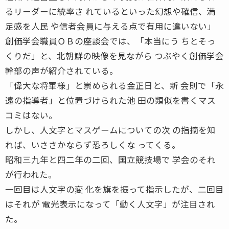
るリーダーに統率さ れているといった幻想や確信、満
足感を人民 や信者会員に与える点で有用に違いない」
創価学会職員ＯＢの座談会では、「本当にう ちとそっ
くりだ」と、北朝鮮の映像を見ながら つぶやく創価学会
幹部の声が紹介されている。
「偉大な将軍様」と崇められる金正日と、新 会則で「永
遠の指導者」と位置づけられた池 田の類似を書くマス
コミはない。
しかし、人文字とマスゲームについての次 の指摘を知
れば、いささかならず恐ろしくな ってくる。
昭和三九年と四二年の二回、国立競技場で 学会のそれ
が行われた。
一回目は人文字の変 化を旗を振って指示したが、二回目
はそれが 電光表示になって「動く人文字」が注目され
た。