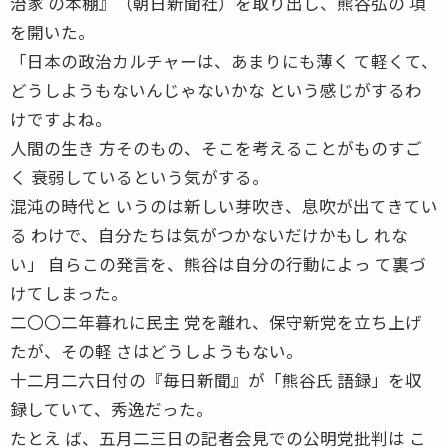
治家 の本棚』（朝日新聞社）を取り出し、熊谷弘の 項
を開いた。
「日本の政治カルチャーは、あまりにも薄く て軽くて、
どうしようもないんじゃないかな という感じがするわ
けですよね。
人間の生き 方そのもの、そこを考えることがものすご
く 衰弱しているという気がする。
混沌の時代と いうのは新しい芽吹き、息吹が出てきてい
る わけで、自分たちは気がつかないだけかもし れな
い」 自らこの発言を、熊谷は自分の行動によっ て裏づ
けてしまった。
二〇〇二年暮れに民主 党を離れ、保守新党を立ち上げ
たが、その軽 さはどうしようもない。
十二月二六日付の『毎日新聞』が「熊谷氏 語録」を収
録していて、秀逸だった。
たとえ ば、五月二三日の記者会見での公明党批判は こ