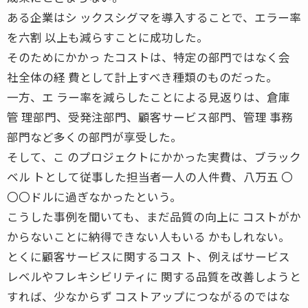
ある企業はシ ックスシグマを導入することで、エラー率
を六割 以上も減らすことに成功した。
そのためにかかっ たコストは、特定の部門ではなく会
社全体の経 費として計上すべき種類のものだった。
一方、エ ラー率を減らしたことによる見返りは、倉庫
管 理部門、受発注部門、顧客サービス部門、管理 事務
部門など多くの部門が享受した。
そして、こ のプロジェクトにかかった実費は、ブラック
ベル トとして従事した担当者一人の人件費、八万五 〇
〇〇ドルに過ぎなかったという。
こうした事例を聞いても、まだ品質の向上に コストがか
からないことに納得できない人もいる かもしれない。
とくに顧客サービスに関するコス ト、例えばサービス
レベルやフレキシビリティに 関する品質を改善しようと
すれば、少なからず コストアップにつながるのではな