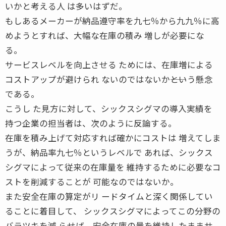
いかと考える人 は多いはずだ。
もしあるメーカーが納品遵守率を九七％から九九％に高
めようとすれば、大幅な在庫の積み 増しが必要にな
る。
サービスレベルを向上させる ためには、在庫増による
コストアップが避けられ ないのではないか――という懸念
である。
こうし た見方に対して、シックスシグマの導入実績を
持つ企業の担当者は、次のように反論する。
在庫を積み上げて対応すれば確かにコストは 増えてしま
うが、納品率九七％というレベルで あれば、シックス
シグマによって従来の在庫量を 維持するために必要なコ
ストを削減することが 可能なのではないか。
また安全在庫の算定がリ ードタイムと深く関係してい
ることに着目して、 シックスシグマによってこの分野の
バラツキを減 らせば、安全在庫の量を維持したままサ