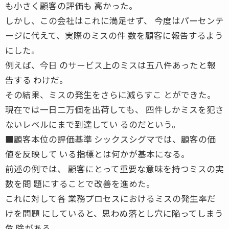
も小さく顧客の評価も 高かった。
しかし、この会社はこれに満足せず、 今度はパーセンテ
ージに代えて、実際のミスの件 数を顧客に報告するよう
にした。
例えば、今日 のサービス上のミスは五八件あったと報
告する わけだ。
その結果、ミスの発生をさらに減らすこ とができた。
現在では一日二万個を出荷しても、 四件しかミスを犯さ
ないレベルにまで到達してい るのだという。
■顧客本位の評価基準 シックスシグマでは、顧客の価
値を反映して いる指標とは何かが基本になる。
前述の例では、 顧客にとって重要な意味を持つミスの実
数を問 題にすることで改善を進めた。
これに対して各 業務プロセスにおけるミスの発生率だ
けを問題 にしていると、思わぬ落とし穴に陥ってしまう
危 険がある。