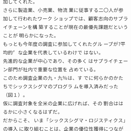
加してくれた。
さらに製造業、小売業、物流 業に従事する二〇人が参
加して行われたワーク ショップでは、顧客志向のサプラ
イチェーンを構 築することが現在の最優先課題だという
ことが 明らかになった。
もっとも今年度の調査に参加してくれたグル ープが?平
均的〞な企業を代表しているわけで はない。
先進的な企業が中心であり、その多く はサプライチェー
ン部門が社内で重要な位置を 占めている。
このため調査企業の九・九％は、す でに何らかのかた
ちでシックスシグマのプログラ ムを導入済みだった
（図１）。
仮に調査対象を全米の企業に広げれば、その 割合はは
るかに小さくなるはずだ。
だからこそ、 いま「シックスシグマ・ロジスティクス」
の導入 に取り組むことは、企業の優位性獲得につなが