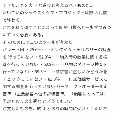
できたことを大 きな進歩と考えるべきものだ。
たいていのシックスシグマ・プロジェクトは数 カ月間
で終わる。
これを繰り返すことによって最 終目標へと一歩ずつ近づ
いていく必要がある。
そ のためには二つのツールが有効だ。
パレート図 ・25.6％‥‥オンタイム・デリバリーの調査
を 行っていない ・52.9％‥‥納入時の数量に関する検
査を行っ ていない ・52.9％‥‥品物のダメージ検査を
行っていな い ・59.5％‥‥請求書が正しいかどうかを
チェッ クしていない ・81.0％‥‥付加価値サービスに
関する調査を 行っていない パーフェクトオーダー測定
基準 （主要顧客本位の評価基準） 「顧客にとっては、
予定どおりの出荷な どどうでもいい。
注文したものを、約 束どおりの時間に受けとりたいだ