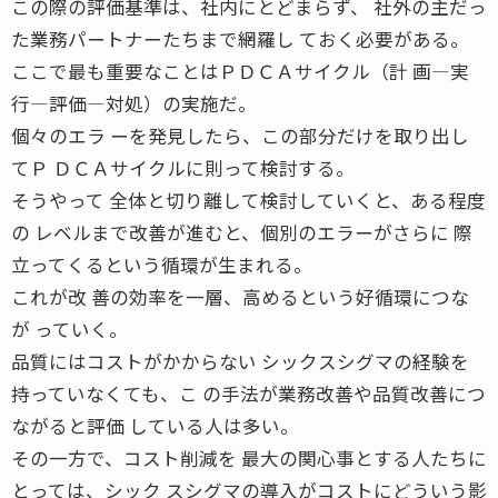
この際の評価基準は、社内にとどまらず、 社外の主だっ
た業務パートナーたちまで網羅し ておく必要がある。
ここで最も重要なことはＰＤＣＡサイクル（計 画―実
行―評価―対処）の実施だ。
個々のエラ ーを発見したら、この部分だけを取り出し
てＰ ＤＣＡサイクルに則って検討する。
そうやって 全体と切り離して検討していくと、ある程度
の レベルまで改善が進むと、個別のエラーがさらに 際
立ってくるという循環が生まれる。
これが改 善の効率を一層、高めるという好循環につな
が っていく。
品質にはコストがかからない シックスシグマの経験を
持っていなくても、こ の手法が業務改善や品質改善につ
ながると評価 している人は多い。
その一方で、コスト削減を 最大の関心事とする人たちに
とっては、シック スシグマの導入がコストにどういう影