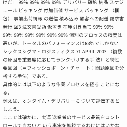
けだ」 99％ 99％ 99％ 99％ デリバリー 確約 納品 スケジ
ュール ピッキング 付加価値 サービス パッキング （梱
包） 事前出荷情報 の送信 積み込み 顧客への配送 請求書
発行 図3 注文書受領 仮置き 在庫引き当て 99％ 99％
99％ 99％ 99％ 99％ 99％ 99％ 個別のプロセスの精度は
高いが、トータルのパフォーマンスは88％でしかない
シックスシグマ・ロジスティクス 71 APRIL 2003 （複数
の原因を重要度に応じてランクづけする手 法）と特性
要因図（＝フィッシュボーン・チャ ート：問題原因を分
析する手法）である。
具体的には以下のような作業プロセスを経る ことにな
る。
例えば、オンタイム・デリバリーに ついて評価すると
しよう。
ここでは確かに、実運 送業者のサービス品質をコント
ロールできないと いう事実を無視するわけにはいかな