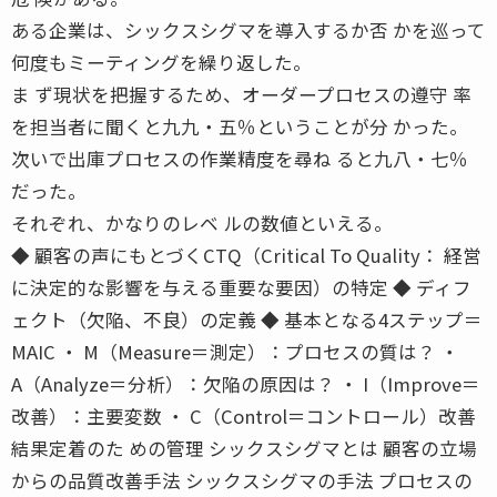
ある企業は、シックスシグマを導入するか否 かを巡って
何度もミーティングを繰り返した。
ま ず現状を把握するため、オーダープロセスの遵守 率
を担当者に聞くと九九・五％ということが分 かった。
次いで出庫プロセスの作業精度を尋ね ると九八・七％
だった。
それぞれ、かなりのレベ ルの数値といえる。
◆ 顧客の声にもとづくCTQ（Critical To Quality： 経営
に決定的な影響を与える重要な要因）の特定 ◆ ディフ
ェクト（欠陥、不良）の定義 ◆ 基本となる4ステップ＝
MAIC ・ M（Measure＝測定）：プロセスの質は？ ・
A（Analyze＝分析）：欠陥の原因は？ ・ I（Improve＝
改善）：主要変数 ・ C（Control＝コントロール）改善
結果定着のた めの管理 シックスシグマとは 顧客の立場
からの品質改善手法 シックスシグマの手法 プロセスの