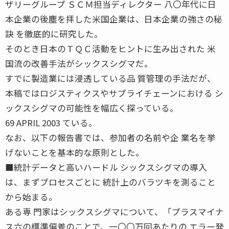
ザリーグループ ＳＣＭ担当ディレクター 八〇年代に日
本企業の後塵を拝した米国企業は、日本企業の強さの秘
訣 を徹底的に研究した。
そのとき日本のＴＱＣ活動をヒントに生み出された 米
国流の改善手法がシックスシグマだ。
すでに製造業には浸透している品 質管理の手法だが、
本稿ではロジスティクスやサプライチェーンにおける シ
ックスシグマの可能性を幅広く探っている。
69 APRIL 2003 ている。
なお、以下の報告書では、参加者の名前や企 業名を挙
げないことを基本的な原則とした。
■統計データと高いハードル シックスシグマの導入
は、まずプロセスごとに 統計上のバラツキを測ること
から始まる。
ある専 門家はシックスシグマについて、「プラスマイナ
ス六の標準偏差のことで、一〇〇万回あたりの エラー発