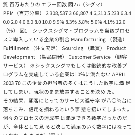
質 百万あたりの エラー回数 図2 σ（シグマ）
PPM（百万分率） 2 308,537 3 66,807 4 6,210 5 233 6 3.4
0.0 2.0 4.0 6.0 8.0 10.0 9.9% 8.3% 5.8% 5.0% 4.1% 12.0
（％） 図1 シックスシグマ・プログラムを当該プロセ
スに導入している企業の割合 Manufacturing （製造）
Fulfillment （注文充足） Sourcing （購買） Product
Development （製品開発） Customer Service （顧客
サービス） ※シックスシグマもしくは継続的な改善プ
ログラムを実施している企業は10％に満たない APRIL
2003 70 この企業の担当者の多くはこうした数字に満 足
してしまい、現状のまま放置することを決め た。
その結果、顧客にとってのサービス遵守率 が八〇％台に
落ちこみ、信用を損ねるという事 態を招いてしまった。
個々のプロセスの達成率 は満足できる数字だったのだ
が、全体として見 ると決して満足のいく数字にはなって