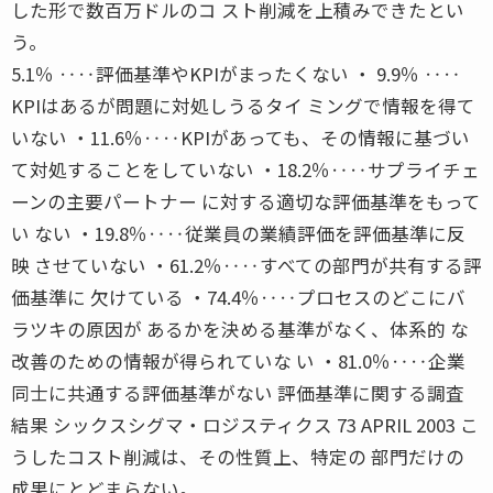
した形で数百万ドルのコ スト削減を上積みできたとい
う。
5.1％ ‥‥評価基準やKPIがまったくない ・ 9.9％ ‥‥
KPIはあるが問題に対処しうるタイ ミングで情報を得て
いない ・11.6％‥‥KPIがあっても、その情報に基づい
て対処することをしていない ・18.2％‥‥サプライチェ
ーンの主要パートナー に対する適切な評価基準をもって
い ない ・19.8％‥‥従業員の業績評価を評価基準に反
映 させていない ・61.2％‥‥すべての部門が共有する評
価基準に 欠けている ・74.4％‥‥プロセスのどこにバ
ラツキの原因が あるかを決める基準がなく、体系的 な
改善のための情報が得られていな い ・81.0％‥‥企業
同士に共通する評価基準がない 評価基準に関する調査
結果 シックスシグマ・ロジスティクス 73 APRIL 2003 こ
うしたコスト削減は、その性質上、特定の 部門だけの
成果にとどまらない。