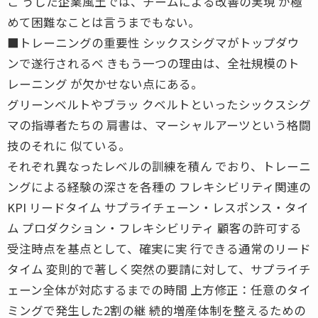
こ うした企業風土では、チームによる改善の実現 が極
めて困難なことは言うまでもない。
■トレーニングの重要性 シックスシグマがトップダウ
ンで遂行されるべ きもう一つの理由は、全社規模のト
レーニング が欠かせない点にある。
グリーンベルトやブラッ クベルトといったシックスシグ
マの指導者たちの 肩書は、マーシャルアーツという格闘
技のそれに 似ている。
それぞれ異なったレベルの訓練を積ん でおり、トレーニ
ングによる経験の深さを各種の フレキシビリティ関連の
KPI リードタイム サプライチェーン・レスポンス・タイ
ム プロダクション・フレキシビリティ 顧客の許可する
受注時点を基点として、確実に実 行できる通常のリード
タイム 変則的で著しく突然の要請に対して、サプライチ
ェーン全体が対応するまでの時間 上方修正：任意のタイ
ミングで発生した2割の継 続的増産体制を整えるための