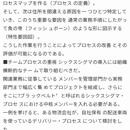
ロセスマップを作る（プロセス の定義）。
そして、次は住所を間違える原因を一 つひとつ特定して
いき、このうち重要な要因を 通常の業務手順にしたがっ
て魚の骨（フィッシ ュボーン）のような形に図示する
（特性要因図）。
こうした作業を行うことによってプロセスの改善 とその
評価が可能になるのである。
■チームプロセスの重視 シックスシグマの導入には組織
横断的なチー ムで取り組むべきだ。
関連業務に従事している メンバーを管理部門から実務
部門まで幅広く集 めてプロジェクトを結成し、さらに
そこに?ブラ ックベルト〞と呼ばれるシックスシグマ・
プロセ スにおける中核メンバーを入れる必要がある。
一例を挙げると、ある物流会社が、自社保有 の配送車両
を使っているデリバリー・プロセス について検討をし
た。