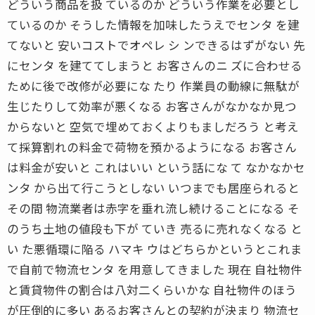
どういう商品を扱 ているのか どういう作業を必要とし
ているのか そうした情報を加味したうえでセンタ を建
てないと 安いコストでオペレ シ ンできるはずがない 先
にセンタ を建ててしまうと お客さんのニ ズに合わせる
ために後で改修が必要にな たり 作業員の動線に無駄が
生じたりして効率が悪くなる お客さんがなかなか見つ
からないと 空気で埋めておくよりもましだろう と考え
て採算割れの料金で荷物を預かるようになる お客さん
は料金が安いと これはいい という話にな て なかなかセ
ンタ から出て行こうとしない いつまでも居座られると
その間 物流業者は赤字を垂れ流し続けることになる そ
のうち土地の値段も下が ていき 売るに売れなくなる と
い た悪循環に陥る ハマキ ウはどちらかというとこれま
で自前で物流センタ を用意してきました 現在 自社物件
と賃貸物件の割合は八対二くらいかな 自社物件のほう
が圧倒的に多い あるお客さんとの契約が決まり 物流セ