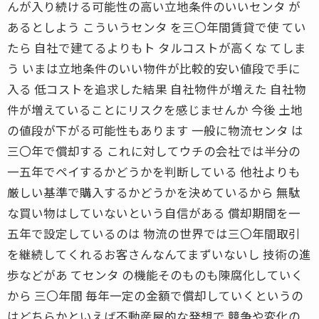
んが入り続ける可能性の高い立地条件のいいセンタ が
あるとしよう こういうセンタ を三〇年間賃貸で使 てい
たら 自社で建てるよりもト タルコストが高くな てしま
う いまは立地条件のいい物件が比較的安い値段で手に
入る 低コストを追求した結果 自社物件が増えた 自社物
件が増えていることにリスクを感じませんか 今後 土地
の値段が下がる可能性もあります 一般に物流センタ は
三〇年で償却する これに対してウチの会社では半分の
一五年でペイするかどうかを判断している 他社よりも
厳しい基準で購入するかどうかを決めているから 無駄
な買い物はしていないという自信がある 償却期間を一
五年で設定しているのは 物流の世界では三〇年間取引
を継続してくれるお客さんなんてまずいないし 技術の進
歩などがあ てセンタ の機能そのものも陳腐化していく
から 三〇年間 毎年一定の金額で償却していくというの
はどちらかといえば不動産屋的な発想で 競争や変化の