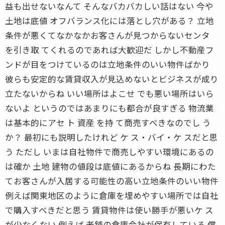
益も出せないなんて そんなバカバカしい話はない 今や
土地は底値 オフバランス化には落とし穴がある？ 立地
条件が悪くてなかなかお客さんが見つからないセンタ
を引き取 てくれるのであれば大歓迎だ しかし不動産フ
ンドが目をつけているのは立地条件のいい物件ばかり
彼らも安定的な賃貸収入が見込めないとビジネスが成り
立たないからね いい場所はよこせ でも悪い場所はいら
ないよ というのではあまりにも都合が良すぎる 物流業
は基本的にアセ ト 資産 を持 て商売すべきなのでし う
か？ 最初にも説明したけれど ケ ス・バイ・ケ スだと思
う ただし いまは自社物件で商売しやすい環境にあるの
は確か 土地 建物の値段は底値にあるからね 長期にわた
てお客さんが入居する可能性の高い立地条件のいい物件
例えば関東地区のように倉庫を埋めやすい場所では自社
で購入すべきだと思う 賃貸物件は使い勝手が悪いケ ス
が少なくない 例えば 老舗の倉庫会社が保有している 償