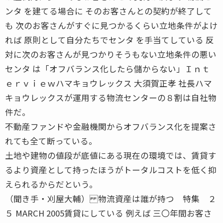
ンタ を建てる場合に そのお客さんとの契約が終了して
も 次のお客さんがすぐに見つかるくらい立地条件がよけ
れば 原則として自分たちでセンタ を手当てしている 反
対に次のお客さんが見つかりそうもない立地条件の悪い
センタ は「オフバランス化したら儲からない」Ｉｎｔ
ｅｒｖｉｅｗハマキョウレックス 大須賀正孝 社長ハマ
キョウレックスが運用する物流センターの８割は自社物
件だ。
不動産ファンドや金融機関からオフバランス化を提案さ
れても全て断っている。
土地や建物の値段が底値にある現在の環境では、賃貸す
るより資産として持ったほうがトータルコストを低く抑
えられるからだという。
（聞き手・刈屋大輔） 物流資産は誰が持つ 特集 ２
５ MARCH 2005賃貸にしている 例えば 三〇年間お客さ