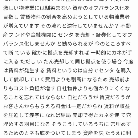
激しい物流業には馴染まない 資産のオフバランス化を
目指し 賃貸物件の割合を高めようとしている物流業者
が増えています その流れと逆行していませんか？ 不動
産フ ンドや金融機関に センタ を売却・証券化してオフ
バランス化しませんか と勧められるが 今のところすべ
て断 ている 確かに拠点を売却すれば 一時的にカネが手
に入る ただし い たん売却して同じ拠点を使う場合 今度
は賃料が発生する 賃料というのは自分でセンタ を購入
して償却していく費用よりも割高になるため 売却前よ
りもコスト負担が増す 自社物件よりも儲かりにくくな
ることを忘れてはならない 自社だろうが 賃貸だろうが
お客さんからもらえる料金は一定だからね 賃料が収益
を圧迫して赤字になれば結局 売却で得たカネを使 て穴
埋めする羽目になる そうこうしているうちに 穴埋めす
るためのカネも底をついてしまう 資産を失 たうえに利