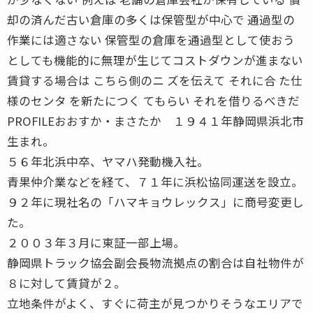
却の済んだ古い倉庫の多くは保管型が中心で 通過型の
作業には適さない 保管型の倉庫を通過型として使おう
としても機能的に無理が生じてコストダウンが進まない
賃貸する場合は こちら側のニ ズを伝えて それに合 た仕
様のセンタ を新たにつく てもらい それを借りるべきだ
PROFILEおおすか・まさたか １９４１年静岡県浜北市
生まれ。
５６年北浜中卒、ヤマハ発動機入社。
青果仲介業などを経て、７１年に浜松協同運送を設立。
９２年に現社名の「ハマキョウレックス」に商号変更し
た。
２００３年３月に東証一部上場。
静岡県トラック協会副会長物流拠点の割合は自社物件が
８に対して賃貸が２。
立地条件がよく、すぐに荷主が見つかりそうなエリアで