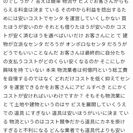
のでし うか？ 答えは簡単 物流サ ビスでお客さんからも
らえる料金は決ま ている その中から利益を捻出するた
めには安いコストでセンタ を運営していくしかない 買
たほうが安いのか それとも借りたほうが安いのか コス
トが安く済むほうを選べばいいだけ お客さんにと て 建
物が立派なセンタ だろうが オンボロなセンタ だろうが
どうでもいいことなんだ お客さんは最終的に自分たち
の支払うコストがどのくらい安くなるのか そこにしか
興味を持 ていない 本来 物流業者は何億円という総工費
を自慢するのではなく どれだけコストを低く抑えてセン
タ を運営できるかをお客さんにアピ ルすべき とにかく
コストが安ければいいわけですか？ そもそも物流業に
と て土地や建物というのはサ ビスを展開していくうえ
での 道具 にすぎない 道具は安いほうがいいに決ま てい
る 物流というのはコスト競争だから道具にカネを掛け
すぎると不利になる どんな業者でも道具代よりも安い