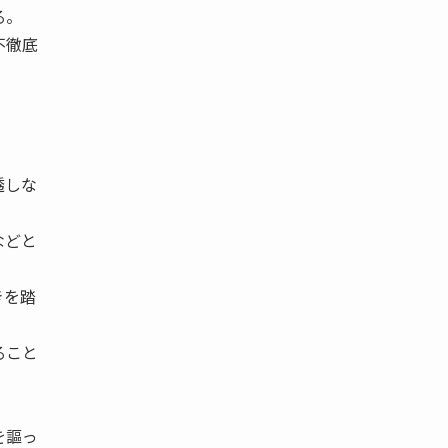
る。
不徹底
透しな
などと
きを踏
ること
を謳っ