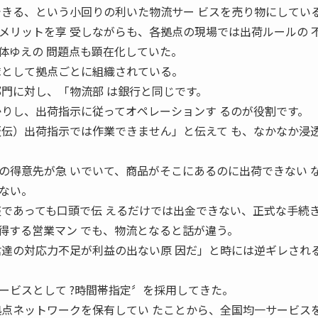
できる、という小回りの利いた物流サー ビスを売り物にしてい
メリットを享 受しながらも、各拠点の現場では出荷ルールの 
体ゆえの 問題点も顕在化していた。
隊として拠点ごとに組織されている。
部門に対し、「物流部 は銀行と同じです。
かりし、出荷指示に従ってオペレーションす るのが役割です。
仮伝）出荷指示では作業できません」と伝えて も、なかなか浸
の得意先が急 いでいて、商品がそこにあるのに出荷できない 
ない。
座であっても口頭で伝 えるだけでは出金できない、正式な手続
得する営業マン でも、物流となると話が違う。
君達の対応力不足が利益の出ない原 因だ」と時には逆ギレされ
ービスとして ?時間帯指定〞を採用してきた。
拠点ネットワークを保有してい たことから、全国均一サービス