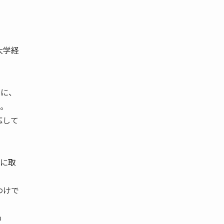
大学経
マに、
る。
応して
〞に取
わけで
の