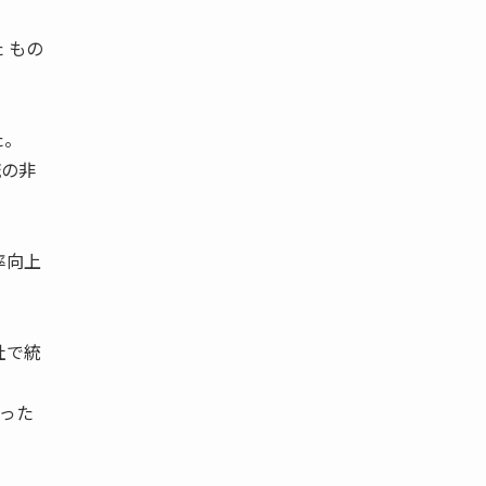
 もの
た。
流の非
率向上
社で統
だった