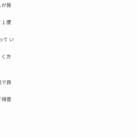
しが発
て１便
って い
 く方
品で良
て得意