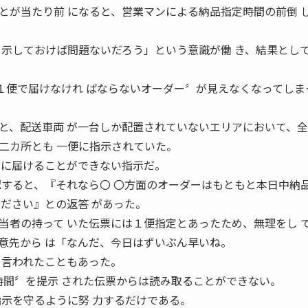
とが当たり前 になると、営業マンによる納品指定時間の前倒 
 示しておけば問題ないだろう」という意識が働 き、結果とし
１便で届けなけれ ばならないオーダー〞が見えなくなってしま
と、配送車両 が一台しか配置されていないエリアにおいて、全
二カ所とも 一便に指示されていた。
対に届けることができない指示だ。
認すると、『それなら〇 〇方面のオーダーはもともと本日中納
ください』との返答 があった。
当者の持って いた伝票には１便指定とあったため、無理をし 
意先から は「なんだ、今日はずいぶん早いね。
と言われたこともあった。
時間〞を提示 された伝票からは読み取ることができない。
指示を守るように努 力するだけである。