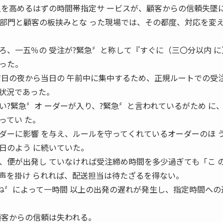
足を高めるはずの時間帯指定サ ービスが、顧客からの信頼失墜
業部門と顧客の板挟みとな った現場では、その都度、対応を変
。
ろ、一五％の 受注が?緊急〞と称して『すぐに（三〇分以内 に
った。
前日の夜から当日の 午前中に集中するため、正規ルートでの受注
状況であった。
?緊急〞オ ーダーが入り、?緊急〞と言われているがため に
ってい た。
ダーに影響 を与え、ルールを守ってくれているオーダーのほ 
日のよう に続いていた。
、便が出発し ていなければ受注締め時間を多少過ぎても「こ 
声を掛け られれば、配送担当は待たざるを得ない。
重ね〞によって一時間 以上の出発の遅れが発生し、指定時間への
顧客からの信頼は失われる。