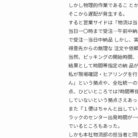
しかし物理的作業であるこ と
そこから遅配が発生する。
すると営業サイドは「物流は当
当日一〇時まで受注―午前中納
で受注―当日中納品 しかし、
得意先からの無理な 注文や依
当然、ピッキングの開始時間、
結果として時間帯指定の納 品
私が現場確認・ヒアリングを行
ん」という拠点や、全社統一の
点、ひどいところでは?時間帯
していないという拠点さえあっ
また『１便はちゃんと出してい
ラックのセンター出発時間が一
でいるところもあった。
しかも本社物流部の担当者と同