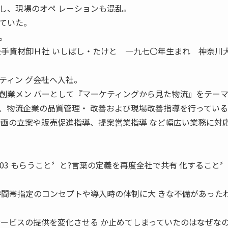
し、現場のオペ レーションも混乱。
ていた。
。
―大手資材卸Ｈ社 いしばし・たけと 一九七〇年生まれ 神奈川
ティン グ会社へ入社。
創業メン バーとして『マーケティングから見た物流』をテー
、物流企業の品質管理・ 改善および現場改善指導を行ってい
計画の立案や販売促進指導、提案営業指導 など幅広い業務に対
71 JULY 2003 もらうこと〞と?言葉の定義を再度全社で共有 化すること
時間帯指定のコンセプトや導入時の体制に大 きな不備があった
サービスの提供を変化させる か止めてしまっていたのはなぜな