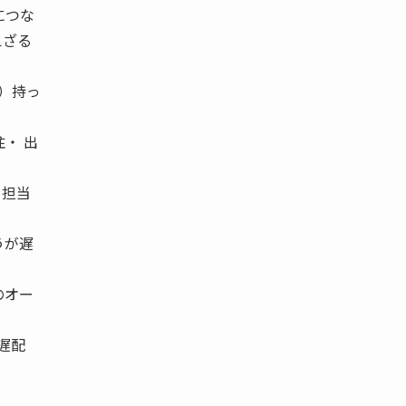
につな
えざる
）持っ
・ 出
、担当
うが遅
のオー
遅配