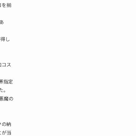
口を揃
あ
納得し
加コス
帯指定
た。
悪魔の
。
クの納
とが当