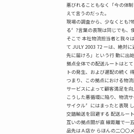
悪びれることもなく「今の体制
えて言うのだった。
現場の調査から、少なくとも?
る〞?言葉の表現は同じでも、
そこで 本社物流担当者と我々は
て JULY 2003 72 ーは、絶
先に届けろ」という行 動に出
拠点全体での配送ルートはとて
トの発生、および遅配の続く 
つまり、この拠点における物流
サービスによって顧客満足を向
こうした悪循環に陥り、物流サ
サイクル〞にはまったと表現 
交錯輸送を回避する 配送ルー
互いの拠点間が直 線距離で一
品先はＡ店か らほんの二〇〇