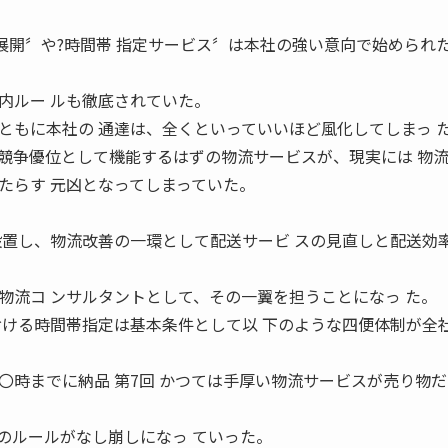
展開〞や?時間帯 指定サービス〞は本社の強い意向で始められた
内ルー ルも徹底されていた。
ともに本社の 通達は、全くといっていいほど風化してしまっ 
競争優位として機能するはずの物流サービスが、現実には 物
たらす 元凶となってしまっていた。
設置し、物流改善の一環として配送サービ スの見直しと配送効
物流コ ンサルタントとして、その一翼を担うことになっ た。
おける時間帯指定は基本条件として以 下のような四便体制が全
〇時までに納品 第7回 かつては手厚い物流サービスが売り物
のルールがなし崩しになっ ていった。