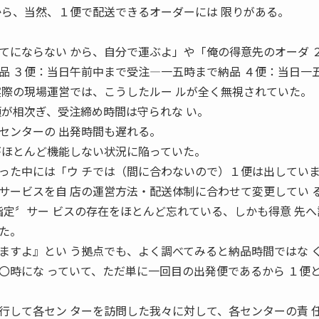
から、当然、１便で配送できるオーダーには 限りがある。
てにならない から、自分で運ぶよ」や「俺の得意先のオーダ 
品 ３便：当日午前中まで受注―一五時まで納品 ４便：当日一
実際の現場運営では、こうしたルー ルが全く無視されていた。
頼が相次ぎ、受注締め時間は守られな い。
センターの 出発時間も遅れる。
がほとんど機能しない状況に陥っていた。
った中には「ウ チでは（間に合わないので）１便は出していま
サービスを自 店の運営方法・配送体制に合わせて変更してい 
指定〞サー ビスの存在をほとんど忘れている、しかも得意 先へ
た。
ますよ』とい う拠点でも、よく調べてみると納品時間ではな 
〇時にな っていて、ただ単に一回目の出発便であるから １便
行して各セン ターを訪問した我々に対して、各センターの責 