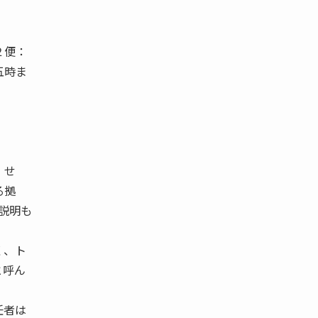
２便：
五時ま
 せ
る拠
説明も
く、ト
と呼ん
任者は