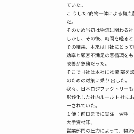
ていた。
こ うした?商物一体による拠点
だ。
そのため当初は物流に関わる社
しかし、その後、時間を経ると
その結果、本来はＨ社にとって
効率と顧客不満足の悪循環をも
改善が急務だった。
そこでＨ社は本社に物流 部を
のための対策に乗り 出した。
我々、日本ロジファクトリーも
形骸化した社内ルール Ｈ社に
一されていた。
１便：前日までに受注―翌朝一
大手資材卸。
営業部門の圧力によって、物流