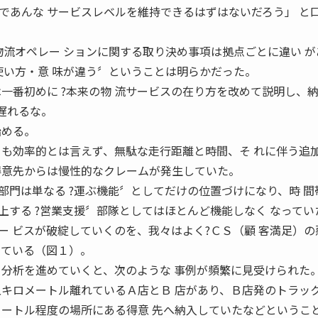
であんな サービスレベルを維持できるはずはないだろう」 と
物流オペレー ションに関する取り決め事項は拠点ごとに違い が
使い方・意 味が違う〞ということは明らかだった。
一番初めに ?本来の物 流サービスの在り方を改めて説明し、
対に遅れるな。
始める。
 も効率的とは言えず、無駄な走行距離と時間、そ れに伴う追
得意先からは慢性的なクレームが発生していた。
部門は単なる ?運ぶ機能〞としてだけの位置づけになり、時 間
上する ?営業支援〞部隊としてはほとんど機能しなく なってい
ー ビスが破綻していくのを、我々はよく?ＣＳ（顧 客満足）の
している（図１）。
ト分析を進めていくと、次のような 事例が頻繁に見受けられた
五キロメートル離れているＡ店とＢ 店があり、Ｂ店発のトラッ
メートル程度の場所にある得意 先へ納入していたなどというこ