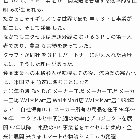
基づいて、３ＰＬ業 者が中間流通を管理する効率的な仕
組 みが生まれる。
だからこそイギリスでは世界で最も 早く３ＰＬ事業が
誕生し、そして発展 した。
なかでもエクセルは流通分野に おける３ＰＬの第一人
者であり、豊富 な実績を誇っていた。
クラフトが同社 を３ＰＬパートナーに迎え入れた背景
には、そうした理由があった。
食品事業への本格参入が転機にその後、流通業の寡占化
は、米国で も急速に進むことになる。
九〇年の時 Exel D/C メーカー工場 メーカー工場 メーカ
ー工場 Wal＊Mart店 Wal＊Mart店 Wal＊Mart店 1994年
まで 自社保有DCにメーカー所有の商品を在庫 94年〜
96年 エクセルと中間流通の効率化プロジェクトを展
開 97年以降 複数の3PL事業者をエクセルに集約・全
米に展開 米ウォルマートの物流システムの変遷