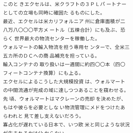
このと きエクセルは、米クラフトの３ＰＬパ ートナー
としての立場も同時に確固た るものにした。
最近、エクセルは米カリフォルニア 州に倉庫面積が二
八万八〇〇〇平方メ ートル（五棟合計）にも及ぶ、恐
らく 世界最大の物流センターを稼働した。
ウォルマートの輸入物流を担う専用セ ンターで、全米三
五カ所のＤＣへの商 品補充を担っている。
輸入コンテナの 取り扱いは一週間に約四〇〇本（四〇
フィートコンテナ換算）にも上る。
エクセルによるこうした大規模投資 は、ウォルマート
の中間流通が完成の域に達しつつあることを窺わせる。
先 頃、ウォルマートはマクレーンの売却 を決めたが、
もはや彼らを必要としな い物流管理にメドをつけたあ
らわれと 見て差し支えないだろう。
寡占化が遅れている日本で、いつ欧 米と同じような状況
が生まれるかは分 からない。