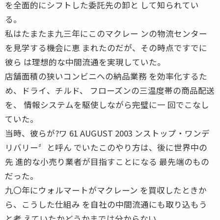
を全面的にシフトした委託先の卸と して知られてい
る。
私はたまたま九三年にこのマクレー ンの物流センター
を見学する機会に恵 まれたのだが、その時点ですでに
彼ら は理想的な中間流通を実現していた。
店舗面積の狭いコンビニへの納品業務 を効率化するた
め、ドライ、チルド、 フローズンの三温度帯の商品配送
を、 情報システムを駆使しながら完璧に一 回でこなし
ていた。
当時、彼らが?ワ 61 AUGUST 2003 ンストップ・ワンデ
リバリー〞と呼ん でいたこのやり方は、後に世界中の
先 進的な小売り業者が目指すことになる 最先端のもの
だった。
九〇年にウォルマートがマクレーン を買収したときか
ら、こうした仕組み を自社の中間流通にも取り込もう
と考 えていたかどうかまでは分からない。