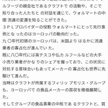
ルフーヅの親会社であるクラフトで の活動や、そこで
知り合った人たちと の対話を通じて、ウォルマートの中
間 流通の変遷を知ることができた。
３ＰＬプロバイダーの役割 ウォルマートにとって先行事
例とな ったのはヨーロッパの動向だった。
九 〇年代初頭のヨーロッパは、米国より はるかに流通
業者の寡占化が進んでい た。
既に八〇年代には英テスコや仏カ ルフールなどの大手
小売り業者がかな りのシェアを握っており、この状況に
対抗する意味合いもあってメーカーの 寡占化も世界に先
駆けて進んだ。
当時はクラフトが所属するフィリッ プモリス・グループ
も、ヨーロッパで の食品メーカーの買収を積極展開し
た。
そしてグループの食品事業の中核であ るクラフトと、買