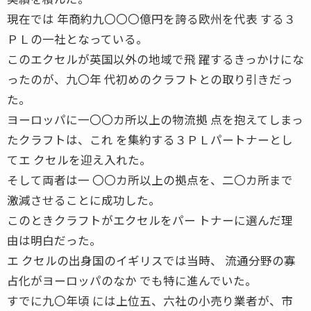
現在では 年商約九〇〇〇億円を誇る欧州を代表 する３
ＰＬの一社となっている。
このエクセルが英国以外の地域で飛 躍するきっかけにな
ったのが、九〇年 代初めのクラフトとの取り引きだっ
た。
ヨーロッパに一〇〇カ所以上の物流拠 点を抱えてしまっ
たクラフトは、これ を集約する３ＰＬパートナーとし
てエ クセルを迎え入れた。
そして両者は一 〇〇カ所以上の拠点を、二〇カ所まで
激減させることに成功した。
このときクラフトがエクセルをパー トナーに選んだ理
由は明白だった。
エ クセルの出身国のイギリスでは当時、 流通分野の寡
占化がヨーロッパのなか でも特に進んでいた。
すでに九〇年頃 には上位五、六社の小売り業者が、市