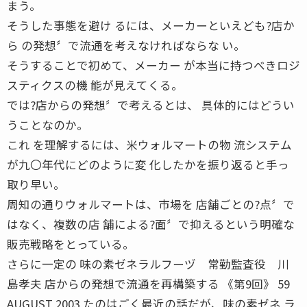
まう。
そうした事態を避け るには、メーカーといえども?店か
ら の発想〞で流通を考えなければならな い。
そうすることで初めて、メーカー が本当に持つべきロジ
スティクスの機 能が見えてくる。
では?店からの発想〞で考えるとは、 具体的にはどうい
うことなのか。
これ を理解するには、米ウォルマートの物 流システム
が九〇年代にどのように変 化したかを振り返ると手っ
取り早い。
周知の通りウォルマートは、市場を 店舗ごとの?点〞で
はなく、複数の店 舗による?面〞で抑えるという明確な
販売戦略をとっている。
さらに一定の 味の素ゼネラルフーヅ 常勤監査役 川
島孝夫 店からの発想で流通を再構築する 《第9回》 59
AUGUST 2003 たのはごく最近の話だが、味の素ゼネ ラ