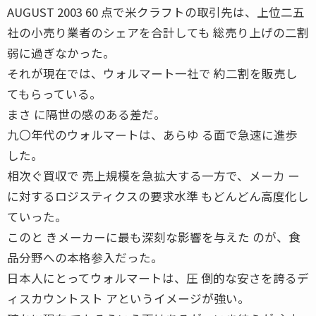
AUGUST 2003 60 点で米クラフトの取引先は、上位二五
社の小売り業者のシェアを合計しても 総売り上げの二割
弱に過ぎなかった。
それが現在では、ウォルマート一社で 約二割を販売し
てもらっている。
まさ に隔世の感のある差だ。
九〇年代のウォルマートは、あらゆ る面で急速に進歩
した。
相次ぐ買収で 売上規模を急拡大する一方で、メーカ ー
に対するロジスティクスの要求水準 もどんどん高度化し
ていった。
このと きメーカーに最も深刻な影響を与えた のが、食
品分野への本格参入だった。
日本人にとってウォルマートは、圧 倒的な安さを誇るデ
ィスカウントスト アというイメージが強い。