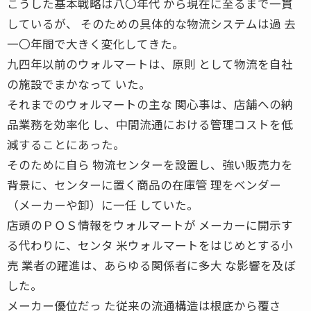
こうした基本戦略は八〇年代 から現在に至るまで一貫
しているが、 そのための具体的な物流システムは過 去
一〇年間で大きく変化してきた。
九四年以前のウォルマートは、原則 として物流を自社
の施設でまかなって いた。
それまでのウォルマートの主な 関心事は、店舗への納
品業務を効率化 し、中間流通における管理コストを低
減することにあった。
そのために自ら 物流センターを設置し、強い販売力を
背景に、センターに置く商品の在庫管 理をベンダー
（メーカーや卸）に一任 していた。
店頭のＰＯＳ情報をウォルマートが メーカーに開示す
る代わりに、センタ 米ウォルマートをはじめとする小
売 業者の躍進は、あらゆる関係者に多大 な影響を及ぼ
した。
メーカー優位だっ た従来の流通構造は根底から覆さ