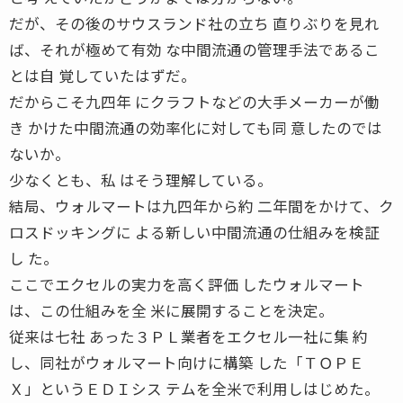
だが、その後のサウスランド社の立ち 直りぶりを見れ
ば、それが極めて有効 な中間流通の管理手法であるこ
とは自 覚していたはずだ。
だからこそ九四年 にクラフトなどの大手メーカーが働
き かけた中間流通の効率化に対しても同 意したのでは
ないか。
少なくとも、私 はそう理解している。
結局、ウォルマートは九四年から約 二年間をかけて、ク
ロスドッキングに よる新しい中間流通の仕組みを検証
し た。
ここでエクセルの実力を高く評価 したウォルマート
は、この仕組みを全 米に展開することを決定。
従来は七社 あった３ＰＬ業者をエクセル一社に集 約
し、同社がウォルマート向けに構築 した「ＴＯＰＥ
Ｘ」というＥＤＩシス テムを全米で利用しはじめた。