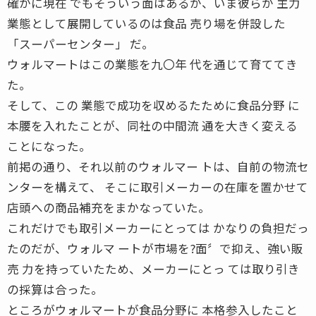
確かに現在 でもそういう面はあるが、いま彼らが 主力
業態として展開しているのは食品 売り場を併設した
「スーパーセンター」 だ。
ウォルマートはこの業態を九〇年 代を通じて育ててき
た。
そして、この 業態で成功を収めるたために食品分野 に
本腰を入れたことが、同社の中間流 通を大きく変える
ことになった。
前掲の通り、それ以前のウォルマー トは、自前の物流セ
ンターを構えて、 そこに取引メーカーの在庫を置かせて
店頭への商品補充をまかなっていた。
これだけでも取引メーカーにとっては かなりの負担だっ
たのだが、ウォルマ ートが市場を?面〞で抑え、強い販
売 力を持っていたため、メーカーにとっ ては取り引き
の採算は合った。
ところがウォルマートが食品分野に 本格参入したこと