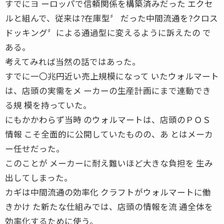
すでにヨ ーロッパで信頼関係を構築済みだった エクセ
ルと組んで、従来は?在庫型〞 だった中間流通を?クロス
ドッキング〞による通過型に変えるように訴えたの で
ある。
考えてみれば当然の話ではあった。
すでに一〇兆円近い売上規模になって いたウォルマート
は、店頭の実需をメ ーカーの生産計画にまで連動でき
る規 模を持っていた。
にもかかわらず当時 のウォルマートは、店頭のＰＯＳ
情報 こそ全面的に公開していたものの、あ とはメーカ
ー任せだった。
このことが メーカーに耐え難いほど大きな負担を 生み
出してしまった。
カギは中間流通の効率化 クラフトがウォルマートに働
きかけ た新たな仕組みでは、店頭の情報を流 通全体を
効率化するために使う。