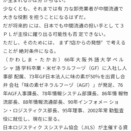
少なくとも、それまでは有 力な卸売業者が中間流通で
大きな役割 を担うことになるはずだ。
だが将来的 には、日本でも中間流通の担い手とし て３
ＰＬが主役に躍り出る可能性も否 定できない。
ただし、そのためには、 まず?店からの発想〞で考える
ことが 絶対条件になる。
（ か わ し ま ・ た か お ） 66年 大 阪 外 語 大 学 ペ ル
シ ャ 語 学科卒業・米ゼネラルフーヅ（GF）に入社し人
事部 配属、73年GF日本法人に味の素が50％を出資し合
弁 会社「味の素ゼネラルフーヅ（AGF）」が発足、76
年AGF人事課長、78年情報システム部課長、86年情 報物
流部長、88年情報流通部長、90年インフォメー ショ
ン・ロジスティクス部長、95年理事、2002年常 勤監査
役に就任し、現在に至る。
日本ロジスティク スシステム協会（JILS）が主催する資