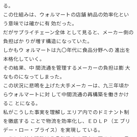
る。
この仕組みは、ウォルマートの店舗 納品の効率化とい
う意味では確かに有 効だった。
だがサプライチェーン全体 として見ると、メーカー側の
負担ばか りが増す構造になっていた。
しかもウ ォルマートは九〇年代に食品分野への 進出を
本格化していく。
その結果、中 間流通を管理するメーカーの負担は膨 大
なものになってしまった。
この状況に悲鳴を上げた大手メーカ ーは、九三年頃か
らウォルマートに対 して中間流通の再構築を働きかけ
るこ とになる。
私がこうした事実を理解し エリア内でのドミナント制
を徹底する ことで物流を効率化し、ＥＤＬＰ（エ ブリ
デー・ロー・プライス）を実現し ている。