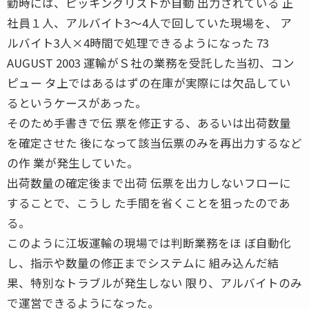
勤時には、ピッキングリストが自動 出力されている 正
社員１人、アルバイト3〜4人で回していた現場を、 ア
ルバイト3人×4時間で処理できるようになった 73
AUGUST 2003 運輸がＳ社の業務を受託した当初、コン
ピュー タ上ではあるはずの在庫が実際には欠品してい
るというケースがあった。
そのため手書きで伝 票を修正する、あるいは出荷数量
を確定させた 後になって該当伝票のみを再出力するなど
の作 業が発生していた。
出荷数量の確定後まで出荷 伝票を出力しないフローに
することで、こうし た手間を省くことを狙ったのであ
る。
このように江坂運輸の現場では判断業務をほ ぼ自動化
し、指示や数量の修正までシステムに 組み込んだ結
果、特別なトラブルが発生しない 限り、アルバイトのみ
で運営できるようになった。