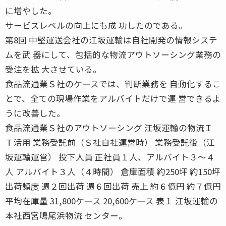
に増やした。
サービスレベルの向上にも成 功したのである。
第8回 中堅運送会社の江坂運輸は自社開発の情報システ
ムを武 器にして、包括的な物流アウトソーシング業務の
受注を拡 大させている。
食品流通業Ｓ社のケースでは、判断業務を 自動化するこ
とで、全ての現場作業をアルバイトだけで運 営できるよ
うに改善した。
食品流通業Ｓ社のアウトソーシング ――江坂運輸の物流Ｉ
Ｔ活用 業務受託前（Ｓ社自社運営時） 業務受託後（江
坂運輸運営） 投下人員 正社員１人、アルバイト３〜４
人 アルバイト３人（４時間） 倉庫面積 約250坪 約150坪
出荷頻度 週２回出荷 週６回出荷 売上 約６億円 約７億円
平均在庫量 31,800ケース 20,600ケース 表１ 江坂運輸の
本社西宮鳴尾浜物流 センター。