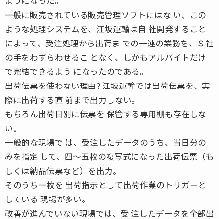
ようになった。
一般に販売されている販売管理ソフトにはな い、この
ような処理システムを、江坂運輸は自 社開発すること
によって、受注処理から出荷ま での一連の業務を、Ｓ社
の手をわずらわせるこ となく、しかもアルバイトだけ
で完結できるよう になったのである。
出荷伝票を使わない理由? 江坂運輸では出荷伝票を、実
際に出荷する直 前まで出力しない。
もちろん出荷日別に伝票を 保管する専用棚も存在しな
い。
一般的な現場で は、受注したデータのうち、当日分の
みを指定 して、四〜五枚の複写式になった出荷伝票（も
しくは納品伝票など）を出力。
そのうち一枚を 出荷指示として出荷作業のトリガーと
している 現場が多い。
改善が進んでいない現場では、受 注したデータを全部出