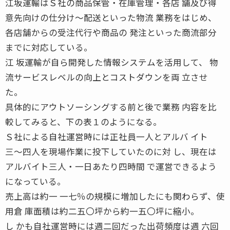
江坂運輸はＳ社の商品保管・在庫管理・各店 舗及び得
意先向けの仕分け〜配送といった物流 業務をはじめ、
各店舗からの受注代行や商品の 発注といった商流部分
までに対応している。
江 坂運輸が自ら開発した情報システムを活用して、 物
流サービスレベルの向上とコストダウンを両 立させ
た。
具体的にアウトソーシングする前と後で業務 内容を比
較してみると、下の表１のようになる。
Ｓ社による自社運営時には正社員一人とアルバ イト
三〜四人を現場作業に投下していたのに対 し、現在は
アルバイト三人・一日あたり四時間 で運営できるよう
になっている。
売上高は約一 一七％の規模に増加したにも関わらず、使
用倉 庫面積は約二五〇坪から約一五〇坪に縮小。
し かも自社運営時には週二回だった出荷頻度は週 六回