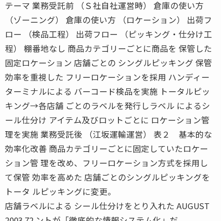
テーマ 業務受託前 （Ｓ社自社運営時） 倉庫の使い方
（ゾーニング） 倉庫の使い方 （ロケーション） 出荷フ
ロー （検品工程） 出荷フロー （ピッキング・仕分け工
程） 棚番地なし 商品カテゴリーごとに商品を 保管した
固定ロケーション 店舗ごとの シングルピッキング 保管
効率を重視した フリーロケーションを採用 ハンディー
ターミナルによる バーコード検品を実施 トータルピッ
キング→各店舗 ごとのラベルを発行しラベル によるシ
ール仕分け アイテム及びロットごとに ロケーション管
理を実施 業務受託後 （江坂運輸運営） 表２ 基本的な
効率化改善 商品カテゴリーごとに固定していたロケー
ション管 理を改め、フリーロケーション方式を採用し
て保管 効率を高めた 店舗ごとのシングルピッキングを
トータ ルピッキングに変更。
店舗ラベルによる シール仕分けをとり入れた AUGUST
2003 72 ントが「徹底的な情報システム化」だ。