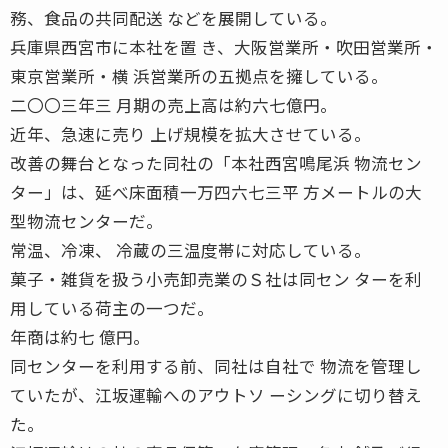
務、食品の共同配送 などを展開している。
兵庫県西宮市に本社を置 き、大阪営業所・吹田営業所・
東京営業所・横 浜営業所の五拠点を擁している。
二〇〇三年三 月期の売上高は約六七億円。
近年、急速に売り 上げ規模を拡大させている。
改善の舞台となった同社の「本社西宮鳴尾浜 物流セン
ター」は、延べ床面積一万四六七三平 方メートルの大
型物流センターだ。
常温、冷凍、 冷蔵の三温度帯に対応している。
菓子・雑貨を扱う小売卸売業のＳ社は同セン ターを利
用している荷主の一つだ。
年商は約七 億円。
同センターを利用する前、同社は自社で 物流を管理し
ていたが、江坂運輸へのアウトソ ーシングに切り替え
た。