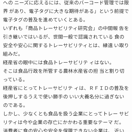
への ニーズに応えるには、従来のバーコード管理では限
界 があり、電子タグに大きな期待がある」という前提で
電子タグの普及を進めていくとある。
いずれも「商品トレーサビリティ研究会」の中間報 告を
引き継いではいるが、世間一般で認識されている 食の
安全や安心に関するトレーサビリティとは、縁遠 い取り
組みだ。
経産省の眼中には食品トレーサビリテ ィはない。
そこは食品行政を所管する農林水産省の担 当と割り切
っている。
経産省にとってトレーサビリテ ィは、ＲＦＩＤの普及を
後押しするうえで使い勝手の いい大義名分に過ぎない
のである。
しかし、少なくとも食品を扱う企業にとってトレー サビ
リティは今や企業の存亡にかかわる重要なテーマ だ。
消費者に食の安心や安全を保障できない企業は、 近い