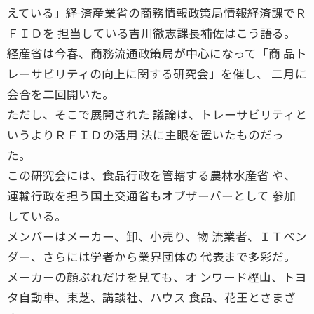
えている」――経 済産業省の商務情報政策局情報経済課でＲ
ＦＩＤを 担当している吉川徹志課長補佐はこう語る。
経産省は今春、商務流通政策局が中心になって「商 品ト
レーサビリティの向上に関する研究会」を催し、 二月に
会合を二回開いた。
ただし、そこで展開された 議論は、トレーサビリティと
いうよりＲＦＩＤの活用 法に主眼を置いたものだっ
た。
この研究会には、食品行政を管轄する農林水産省 や、
運輸行政を担う国土交通省もオブザーバーとして 参加
している。
メンバーはメーカー、卸、小売り、物 流業者、ＩＴベン
ダー、さらには学者から業界団体の 代表まで多彩だ。
メーカーの顔ぶれだけを見ても、オ ンワード樫山、トヨ
タ自動車、東芝、講談社、ハウス 食品、花王とさまざ