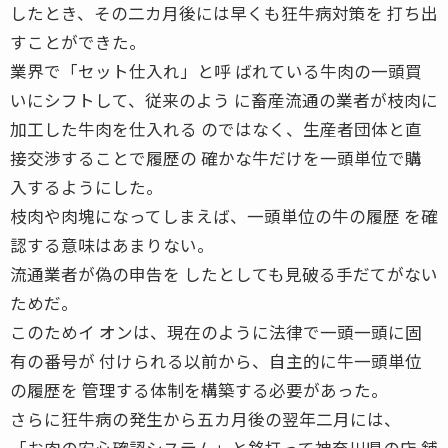
したとき、その二カ月後には早くも狂牛病対策を 打ち出
すことができた。
業界で「セット仕入れ」と呼 ばれている牛肉の一頭買
いにシフトして、従来のよう に畜産流通の業者が枝肉に
加工した牛肉を仕入れる のではなく、生産者団体と直
接交渉することで履歴の 確かな牛だけを一頭単位で購
入するようにした。
枝肉や肉塊になってしまえば、一頭単位の牛の履歴 を確
認する意味はあまりない。
流通業者が偽の申告を したとしても見破る手だてがない
ためだ。
このためイ オンは、現在のように法律で一頭一頭に固
有の番号が 付けられる以前から、自主的に牛一頭単位
の履歴を 管理する体制を構築する必要があった。
さらに狂牛病の発生から五カ月後の翌年二月には、
「お肉の安心確認システム」と銘打って神奈川県の店 舗