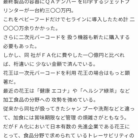
最終製品の容器にＱＡナンバー を印字するジェットプ
リンターが一台約三〇〇万円。
これをベビーフードだけで七ラインに導入したため計 二
〇〇〇万余りかかった。
さらに二次元バーコードを 扱う機器も新たに購入する
必要もあった。
しかし、同 社がＦＡ化に費やした一〇億円と比べれ
ば、桁違いに 少ない金額で済んでいる。
花王は一次元バーコードを利用 花王の場合はもっと顕
著だ。
最近の花王は「健康 エコナ」や「へルシア緑茶」など
加工食品の分野への 攻勢を強めている。
従来から同社が扱ってきたシャン プーや洗剤などと違っ
て、加食には賞味期限など管理 の煩雑さがともなう。
だがＦＡ化において日本有数の 先進企業である花王に
とって、食品分野で求められて いるトレーサビリティの