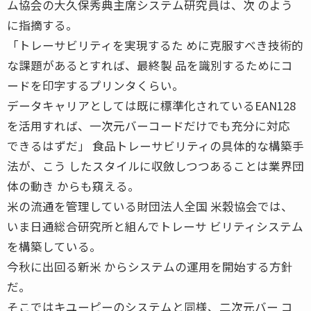
ム協会の大久保秀典主席システム研究員は、次 のよう
に指摘する。
「トレーサビリティを実現するた めに克服すべき技術的
な課題があるとすれば、最終製 品を識別するためにコ
ードを印字するプリンタくらい。
データキャリアとしては既に標準化されているEAN128
を活用すれば、一次元バーコードだけでも充分に対応
できるはずだ」 食品トレーサビリティの具体的な構築手
法が、こう したスタイルに収斂しつつあることは業界団
体の動き からも窺える。
米の流通を管理している財団法人全国 米穀協会では、
いま日通総合研究所と組んでトレーサ ビリティシステム
を構築している。
今秋に出回る新米 からシステムの運用を開始する方針
だ。
そこではキユーピーのシステムと同様、二次元バー コ