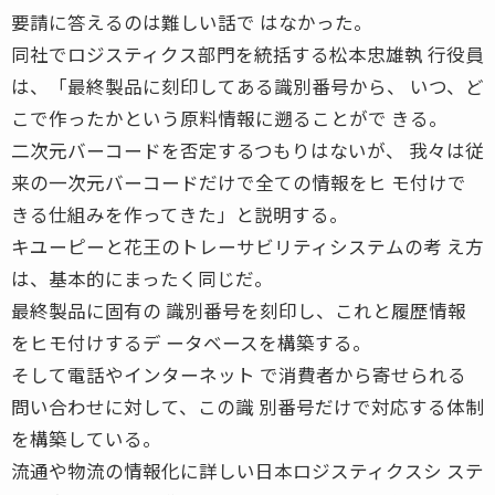
要請に答えるのは難しい話で はなかった。
同社でロジスティクス部門を統括する松本忠雄執 行役員
は、「最終製品に刻印してある識別番号から、 いつ、ど
こで作ったかという原料情報に遡ることがで きる。
二次元バーコードを否定するつもりはないが、 我々は従
来の一次元バーコードだけで全ての情報をヒ モ付けで
きる仕組みを作ってきた」と説明する。
キユーピーと花王のトレーサビリティシステムの考 え方
は、基本的にまったく同じだ。
最終製品に固有の 識別番号を刻印し、これと履歴情報
をヒモ付けするデ ータベースを構築する。
そして電話やインターネット で消費者から寄せられる
問い合わせに対して、この識 別番号だけで対応する体制
を構築している。
流通や物流の情報化に詳しい日本ロジスティクスシ ステ