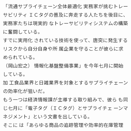
「流通サプライチェーン全体最適化 実務家が挑むトレー
サビリティ ＩＣタグの普及に奔走する人たちを後目に、
実務家たちは現実的 なトレーサビリティシステムの構築
に奮闘している。
すでに実用化 されている技術を使って、唐突に発生する
リスクから自分自身や所 属企業を守ることが彼らに求
められている。
（岡山宏之） 情報化基盤整備事業」を今年七月に開始
している。
加 工食品業界と日雑業界を対象とするサプライチェーン
の効率化が狙いだ。
もう一つは経済情報課が主導する取り組みで、彼ら も同
じ七月に「電子タグ（ＩＣタグ）とサプライチェ ーンマ
ネジメント」という文書を出している。
そこに は「あらゆる商品の追跡管理や効率的在庫管理