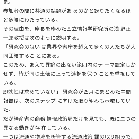
ま。
参加者の間に共通の話題があ るのかと訝りたくなるほ
ど多岐にわたっている。
その理由を、座長を務めた国立情報学研究所の浅 野正
一郎教授は次のように説明する。
「研究会の狙い は業界や省庁を超えて多くの人たちが大
同団結するこ とにある。
このため、あえて異論の出ない範囲内のテ ーマ設定しか
せず、皆が同じ土俵に上って連携を保つ ことを重視して
いる。
即効性は求めていない」 研究会が四月にまとめた中間
報告は、次のステップ に向けた取り組みも示唆してい
た。
だが経産省の商務 情報政策局だけを見ても、既に二つの
異なる動きが存 在している。
一つは流通や物流を所管する流通政策 課の取り組みで、