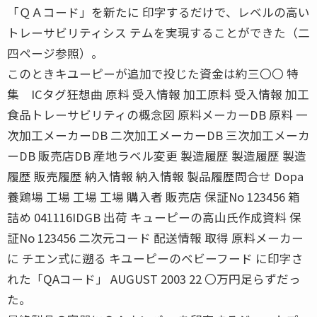
「ＱＡコード」を新たに 印字するだけで、レベルの高い
トレーサビリティシス テムを実現することができた（二
四ページ参照）。
このときキユーピーが追加で投じた資金は約三〇〇 特
集 ICタグ狂想曲 原料 受入情報 加工原料 受入情報 加工
食品トレーサビリティの概念図 原料メーカーDB 原料 一
次加工メーカーDB 二次加工メーカーDB 三次加工メーカ
ーDB 販売店DB 産地ラベル変更 製造履歴 製造履歴 製造
履歴 販売履歴 納入情報 納入情報 製品履歴問合せ Dopa
養鶏場 工場 工場 工場 購入者 販売店 保証No 123456 箱
詰め 041116IDGB 出荷 キューピーの高山氏作成資料 保
証No 123456 二次元コード 配送情報 取得 原料メーカー
に チエン式に遡る キユーピーのベビーフード に印字さ
れた「QAコード」 AUGUST 2003 22 〇万円足らずだっ
た。