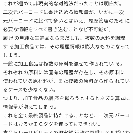
これが極めて非現実的な対処法だったことは明白だ。
二次元バーコードに書き込める情報量が、いかに一次
元バーコードに比べて多いとはいえ、履歴管理のため に
必要な情報をすべて書き込むことなど不可能だ。
履 歴の単純な生鮮品ならまだしも、複数の原料を調理
す る加工食品では、その履歴情報は膨大なものになって
しまう。
一般に加工食品は複数の原料を混ぜて作られてい る。
それぞれの原料には固有の履歴が存在し、その原 料に
使われている原材料が、また複数の原料から作ら れてい
るケースも少なくない。
つまり、加工食品の履 歴を遡ろうとするとネズミ算式に
情報量が増えてしま う。
これを全て最終製品に持たせることなど、二次元 バーコ
ードはおろかＩＣタグを使ってもできない。
食品トレーサビリティの現実解 行政の意識レベルがいか