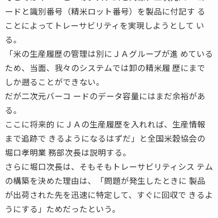
ードと識別番号（精米ロット番号）を製品に付記す る
ことによってトレーサビリティを実現しようとして い
る。
「米の生産履歴の管理は別にＪＡグループが進 めている
ため、当面、我々のシステムでは卸の精米履 歴にまで
しか遡ることができない。
だが二次元バーコ ードのデータ容量にはまだ余裕があ
る。
ここに将来的 にＪＡの生産履歴を入れれば、生産情報
まで追跡で きるようになるはずだ」と全国米穀協会の
堀口孝明業 務部次長は説明する。
さらに堀口次長は、そもそもトレーサビリティシス テム
の構築を決めた理由は、「問題が発生したときに 製品
が出荷された先を迅速に特定して、すぐに回収で きるよ
うにする」ためだったという。