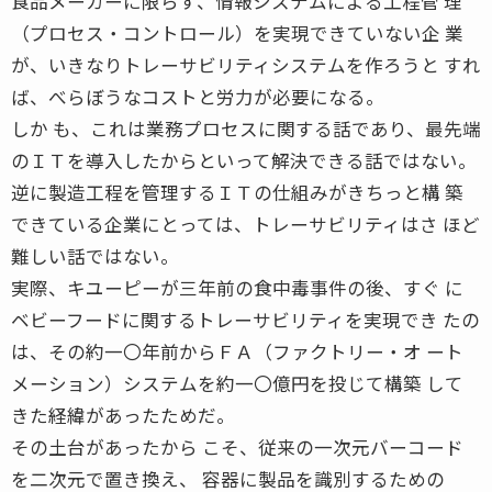
食品メーカーに限らず、情報システムによる工程管 理
（プロセス・コントロール）を実現できていない企 業
が、いきなりトレーサビリティシステムを作ろうと すれ
ば、べらぼうなコストと労力が必要になる。
しか も、これは業務プロセスに関する話であり、最先端
のＩＴを導入したからといって解決できる話ではない。
逆に製造工程を管理するＩＴの仕組みがきちっと構 築
できている企業にとっては、トレーサビリティはさ ほど
難しい話ではない。
実際、キユーピーが三年前の食中毒事件の後、すぐ に
ベビーフードに関するトレーサビリティを実現でき たの
は、その約一〇年前からＦＡ（ファクトリー・オ ート
メーション）システムを約一〇億円を投じて構築 して
きた経緯があったためだ。
その土台があったから こそ、従来の一次元バーコード
を二次元で置き換え、 容器に製品を識別するための