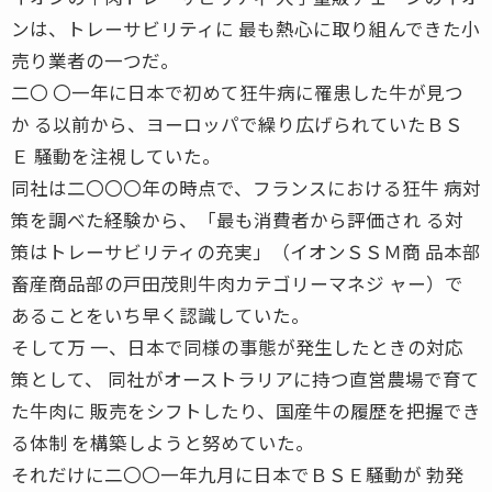
ンは、トレーサビリティに 最も熱心に取り組んできた小
売り業者の一つだ。
二〇 〇一年に日本で初めて狂牛病に罹患した牛が見つ
か る以前から、ヨーロッパで繰り広げられていたＢＳ
Ｅ 騒動を注視していた。
同社は二〇〇〇年の時点で、フランスにおける狂牛 病対
策を調べた経験から、「最も消費者から評価され る対
策はトレーサビリティの充実」（イオンＳＳＭ商 品本部
畜産商品部の戸田茂則牛肉カテゴリーマネジ ャー）で
あることをいち早く認識していた。
そして万 一、日本で同様の事態が発生したときの対応
策として、 同社がオーストラリアに持つ直営農場で育て
た牛肉に 販売をシフトしたり、国産牛の履歴を把握でき
る体制 を構築しようと努めていた。
それだけに二〇〇一年九月に日本でＢＳＥ騒動が 勃発