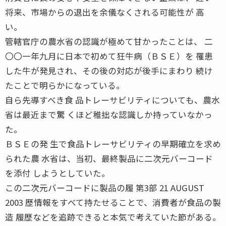
将来、市場からの退出を余儀なくされる可能性が 高
い。
管轄官庁の農水省の認識が極めて甘かったことは、 二
〇〇一年九月に日本で初めて狂牛病（ＢＳＥ）を 罹患
した牛が発見され、その後の対応が後手にまわり 続け
たことで明らかになっている。
自ら先導すべき食 品トレーサビリティについても、農水
省は最近まで驚 くほど稚拙な認識しか持っていなかっ
た。
ＢＳＥの発 生で食品トレーサビリティの早期確立を求め
られた農 水省は、当初、最終製品に二次元バーコード
を添付 しようとしていた。
この二次元バーコードに製品の履 第3部 21 AUGUST
2003 歴情報をすべて持たせることで、消費者が食品の製
造 履歴などを追跡できると本気で考えていた節がある。