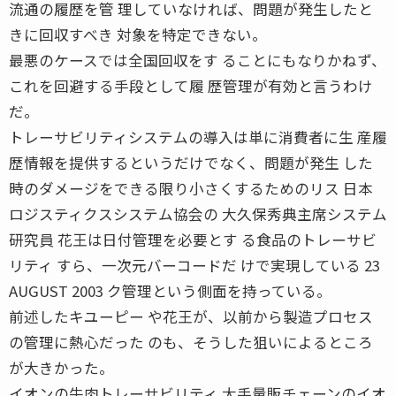
流通の履歴を管 理していなければ、問題が発生したと
きに回収すべき 対象を特定できない。
最悪のケースでは全国回収をす ることにもなりかねず、
これを回避する手段として履 歴管理が有効と言うわけ
だ。
トレーサビリティシステムの導入は単に消費者に生 産履
歴情報を提供するというだけでなく、問題が発生 した
時のダメージをできる限り小さくするためのリス 日本
ロジスティクスシステム協会の 大久保秀典主席システム
研究員 花王は日付管理を必要とす る食品のトレーサビ
リティ すら、一次元バーコードだ けで実現している 23
AUGUST 2003 ク管理という側面を持っている。
前述したキユーピー や花王が、以前から製造プロセス
の管理に熱心だった のも、そうした狙いによるところ
が大きかった。
イオンの牛肉トレーサビリティ 大手量販チェーンのイオ