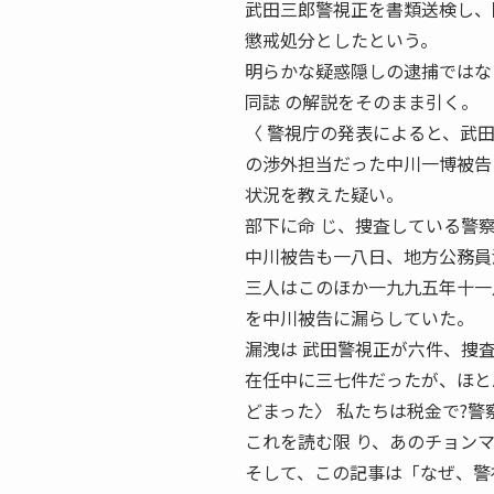
武田三郎警視正を書類送検し、
懲戒処分としたという。
明らかな疑惑隠しの逮捕ではな
同誌 の解説をそのまま引く。
〈 警視庁の発表によると、武
の渉外担当だった中川一博被告
状況を教えた疑い。
部下に命 じ、捜査している警
中川被告も一八日、地方公務員
三人はこのほか一九九五年十一
を中川被告に漏らしていた。
漏洩は 武田警視正が六件、捜
在任中に三七件だったが、ほと
どまった〉 私たちは税金で?
これを読む限 り、あのチョン
そして、この記事は「なぜ、警