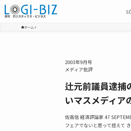
L
ホーム
2003年9月号
メディア批評
辻元前議員逮捕
いマスメディア
佐高信 経済評論家 47 SEPT
フェアでないと思って控えて 