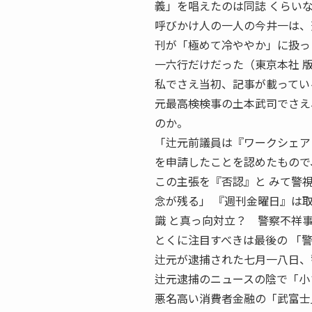
義」を唱えたのは同誌 くらい
呼びかけ人の一人の今井一は、
刊が「極めて冷ややか」に扱っ
一六行だけだった（東京本社 
私でさえ当初、記事が載ってい
元最高検検事の土本武司でさえ
のか。
「辻元前議員は『ワークシェア
を申請したことを認めたもので
この主張を『否認』と みて警
念が残る」 『週刊金曜日』は
識 と真っ向対立？ 警察不祥
とくに注目すべきは最後の 「
辻元が逮捕された七月一八日、
辻元逮捕のニュースの陰で「小
悪名高い消費者金融の「武富士