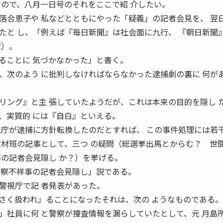
なので、八月一日号のそれをここで紹 介したい。
落合恵子や 私などとともにやった「疑義」の記者会見を、 翌
たと し、「例えば『毎日新聞』は社会面に九行、 『朝日新聞
版）。
ることに 気づかなかった」と書く。
、次のよう に批判しなければならなかった逮捕劇の裏に 何が
リング』と主 張していたようだが、これは本来の目的を隠し 
、実質的 には『自白』といえる。
視庁が逮捕に方針転換したのだとすれば、 この事件処理には若
取材班の記事として、三つ の疑問（総選挙出馬とからむ？ 世
事の記者会見隠し か？）を挙げる。
警察不祥事の記者会見隠し」説である。
警視庁で記 者発表があった。
さく扱われ」ることになったそれは、次の ようなものである。
」社員に何 と警察が捜査情報を漏らしていたとして、元 月島