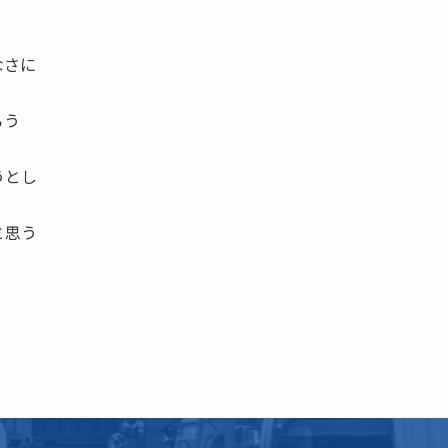
なさに
ろう
うとし
と思う