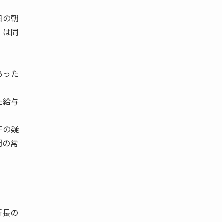
日の朝
』は同
あった
た給与
干の疑
間の常
所長の