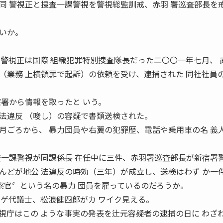
同 警視正と捜査一課警視を警視総監訓戒、赤羽 署巡査部長を
いか。
田警視正は国際 組織犯罪特別捜査隊長だった二〇〇一年七月、 
（業務 上横領罪で起訴）の依頼を受け、逮捕された 同社社員
察署から情報を取ったと いう。
法違反 （唆し）の容疑で書類送検された。
月ごろから、 暴力団員や右翼の犯罪歴、電話や乗用車の名 義
査一課警視が同課係長 在任中に三件、赤羽署巡査部長が新宿署警
んどが地公 法違反の時効（三年）が成立し、送検はわず か一
警察官〞という名の暴力 団員を雇っているのだろうか。
マゲ代議士、松浪健四郎がカ ワイク見える。
視庁はこの ような事実の発表を辻元容疑者の逮捕の日に わざ