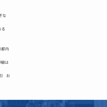
ぎな
なる
京都内
詳細は
） お