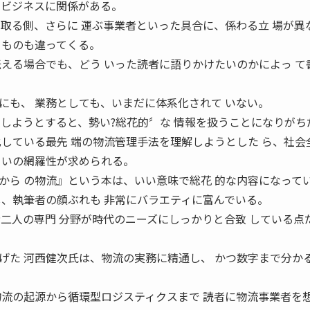
のビジネスに関係がある。
け取る側、さらに 運ぶ事業者といった具合に、係わる立 場が異
るものも違ってくる。
伝える場合でも、どう いった読者に語りかけたいのかによっ て
にも、 業務としても、いまだに体系化されて いない。
強しようとすると、勢い?総花的〞な 情報を扱うことになりがち
化している最先 端の物流管理手法を理解しようとした ら、社会
らいの網羅性が求められる。
から の物流』という本は、いい意味で総花 的な内容になって
し、執筆者の顔ぶれも 非常にバラエティに富んでいる。
者二人の専門 分野が時代のニーズにしっかりと合致 している点
げた 河西健次氏は、物流の実務に精通し、 かつ数字まで分か
物流の起源から循環型ロジスティクスまで 読者に物流事業者を