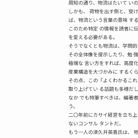
周知の通り、物流はたいて い
しかも、 荷物を出す側と、受
ば、物流という言葉の意味 す
このため特定 の情報を読者に
を変える必要がある。
そうでなくとも物流は、学問的
その全体像を提示したり、勉 
極端な 言い方をすれば、高度
産業構造を大づかみに するく
その点、この『よくわかるこれ
取り上げてい る話題も多様だ
なか でも特筆すべきは、編著
う。
二〇年前にカサイ経営を立ち上
ないコンサル タントだ。
もう一人の津久井英喜氏は、 