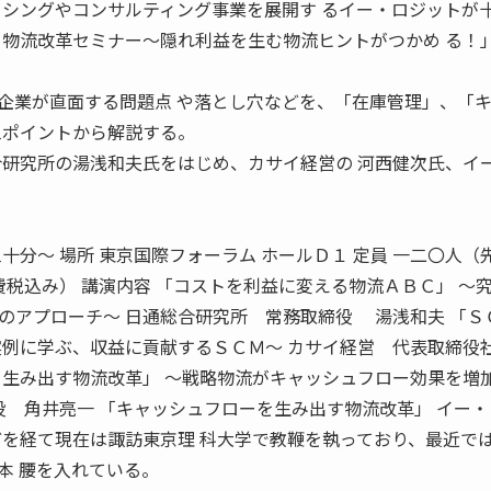
ーシングやコンサルティング事業を展開す るイー・ロジットが
 物流改革セミナー〜隠れ利益を生む物流ヒントがつかめ る！
企業が直面する問題点 や落とし穴などを、「在庫管理」、「
三ポイントから解説する。
合研究所の湯浅和夫氏をはじめ、カサイ経営の 河西健次氏、イ
十分〜 場所 東京国際フォーラム ホールＤ１ 定員 一二〇人（
費税込み） 講演内容 「コストを利益に変える物流ＡＢＣ」 〜
のアプローチ〜 日通総合研究所 常務取締役 湯浅和夫 「Ｓ
実例に学ぶ、収益に貢献するＳＣＭ〜 カサイ経営 代表取締
を生み出す物流改革」 〜戦略物流がキャッシュフロー効果を増
役 角井亮一 「キャッシュフローを生み出す物流改革」 イー
どを経て現在は諏訪東京理 科大学で教鞭を執っており、最近では
本 腰を入れている。