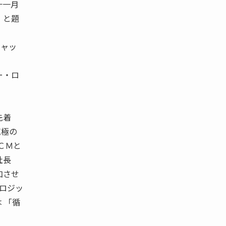
十一月
」と題
キャッ
ー・ロ
先着
究極の
ＣＭと
役社長
加させ
・ロジッ
 「循