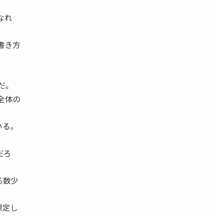
なれ
書き方
だ。
全体の
いる。
だろ
る数少
想定し