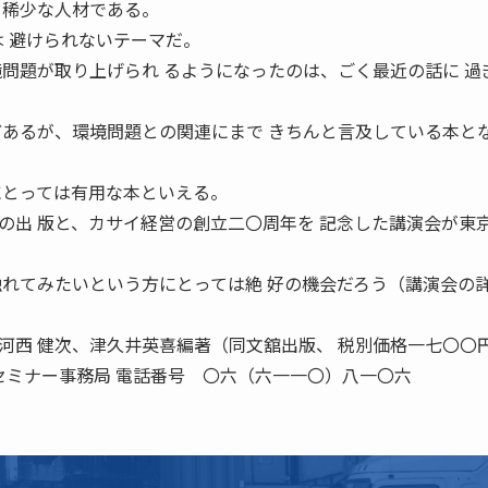
る稀少な人材である。
は 避けられないテーマだ。
境問題が取り上げられ るようになったのは、ごく最近の話に 過
どあるが、環境問題との関連にまで きちんと言及している本と
にとっては有用な本といえる。
の出 版と、カサイ経営の創立二〇周年を 記念した講演会が東
触れてみたいという方にとっては絶 好の機会だろう（講演会の
。
河西 健次、津久井英喜編著（同文舘出版、 税別価格一七〇〇円
 セミナー事務局 電話番号 〇六（六一一〇）八一〇六