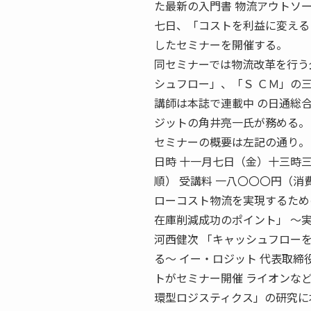
た最新の入門書 物流アウトソ
七日、「コストを利益に変える
したセミナーを開催する。
同セミナーでは物流改革を行う
シュフロー」、「Ｓ ＣＭ」の
講師は本誌で連載中 の日通総
ジットの角井亮一氏が務める。
セミナーの概要は左記の通り。
日時 十一月七日（金）十三時三
順） 受講料 一八〇〇〇円（消
ローコスト物流を実現するため
在庫削減成功のポイント」 〜
河西健次 「キャッシュフロー
る〜 イー・ロジット 代表取締
トがセミナー開催 ライオンな
環型ロジスティクス」の研究に