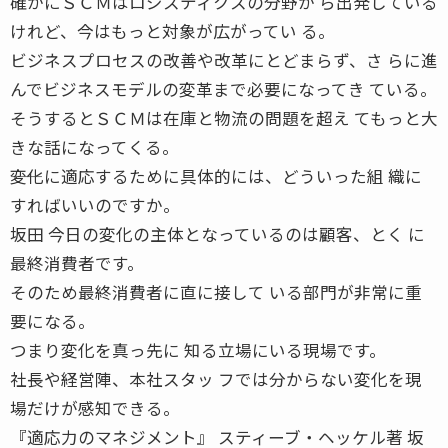
確かにＳＣＭはロジスティクスの分野か ら出発している
けれど、今はもっと対象が広がってい る。
ビジネスプロセスの改善や改革にとどまらず、さ らに進
んでビジネスモデルの変革まで必要になってき ている。
そうするとＳＣＭは在庫と物流の問題を超え てもっと大
きな話になってくる。
――変化に適応するために具体的には、どういった組 織に
すればいいのですか。
坂田 今日の変化の主体となっているのは顧客、とく に
最終消費者です。
そのため最終消費者に直に接して いる部門が非常に重
要になる。
つまり変化を真っ先に 知る立場にいる現場です。
社長や経営陣、本社スタッ フでは分からない変化を現
場だけが感知できる。
『適応力のマネジメント』 スティーブ・ヘッケル著 坂