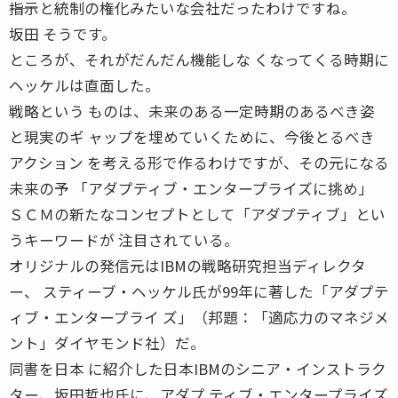
――指示と統制の権化みたいな会社だったわけですね。
坂田 そうです。
ところが、それがだんだん機能しな くなってくる時期に
ヘッケルは直面した。
戦略という ものは、未来のある一定時期のあるべき姿
と現実のギ ャップを埋めていくために、今後とるべき
アクション を考える形で作るわけですが、その元になる
未来の予 「アダプティブ・エンタープライズに挑め」
ＳＣＭの新たなコンセプトとして「アダプティブ」とい
うキーワードが 注目されている。
オリジナルの発信元はIBMの戦略研究担当ディレクタ
ー、 スティーブ・ヘッケル氏が99年に著した「アダプテ
ィブ・エンタープライ ズ」（邦題：「適応力のマネジメ
ント」ダイヤモンド社）だ。
同書を日本 に紹介した日本IBMのシニア・インストラク
ター、坂田哲也氏に、アダプ ティブ・エンタープライズ