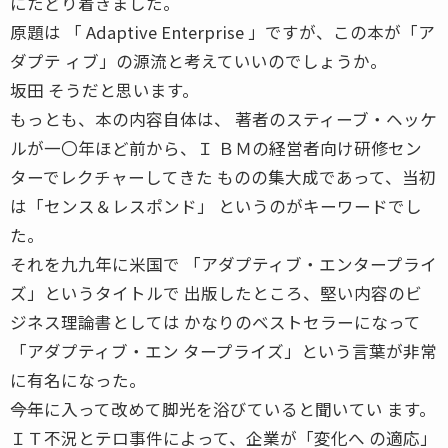
にたどり着きました。
原題は 「 Adaptive Enterprise 」ですが、この本が「ア
ダプテ ィブ」の源流と考えていいのでしょうか。
坂田 そうだと思います。
もっとも、本の内容自体は、 著者のスティーブ・ヘッケ
ルが一〇年ほど前から、Ｉ ＢＭの経営者向け研修セン
ターでレクチャーしてきた ものの集大成であって、当初
は「センス＆レスポンド」 というのがキーワードでし
た。
それを九九年に米国で 「アダプティブ・エンタープライ
ズ」というタイトルで 出版したところ、堅い内容のビ
ジネス理論書としては かなりのベストセラーになって
「アダプティブ・エン タープライズ」という言葉が非常
に有名になった。
――今年に入って改めて脚光を浴びていると聞いてい ます。
ＩＴ不況とテロ事件によって、企業が「変化へ の適応」