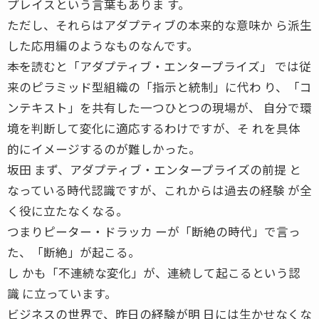
プレイスという言葉もありま す。
ただし、それらはアダプティブの本来的な意味か ら派生
した応用編のようなものなんです。
――本を読むと「アダプティブ・エンタープライズ」 では従
来のピラミッド型組織の「指示と統制」に代わ り、「コ
ンテキスト」を共有した一つひとつの現場が、 自分で環
境を判断して変化に適応するわけですが、そ れを具体
的にイメージするのが難しかった。
坂田 まず、アダプティブ・エンタープライズの前提 と
なっている時代認識ですが、これからは過去の経験 が全
く役に立たなくなる。
つまりピーター・ドラッカ ーが「断絶の時代」で言っ
た、「断絶」が起こる。
し かも「不連続な変化」が、連続して起こるという認
識 に立っています。
ビジネスの世界で、昨日の経験が明 日には生かせなくな