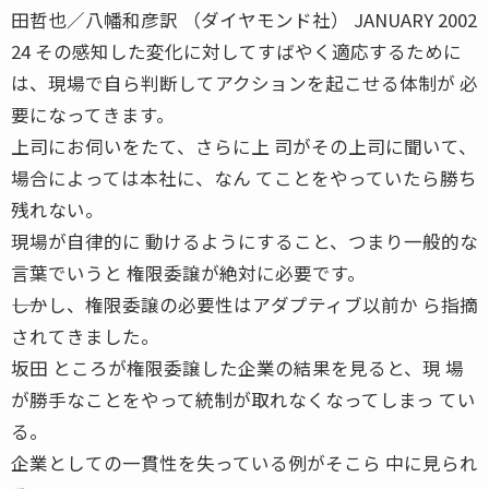
田哲也／八幡和彦訳 （ダイヤモンド社） JANUARY 2002
24 その感知した変化に対してすばやく適応するために
は、現場で自ら判断してアクションを起こせる体制が 必
要になってきます。
上司にお伺いをたて、さらに上 司がその上司に聞いて、
場合によっては本社に、なん てことをやっていたら勝ち
残れない。
現場が自律的に 動けるようにすること、つまり一般的な
言葉でいうと 権限委譲が絶対に必要です。
――しかし、権限委譲の必要性はアダプティブ以前か ら指摘
されてきました。
坂田 ところが権限委譲した企業の結果を見ると、現 場
が勝手なことをやって統制が取れなくなってしまっ てい
る。
企業としての一貫性を失っている例がそこら 中に見られ