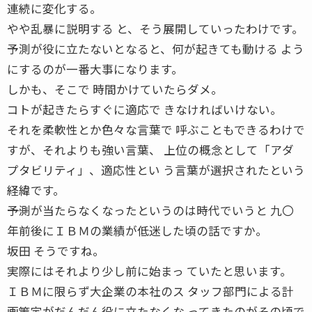
連続に変化する。
やや乱暴に説明する と、そう展開していったわけです。
予測が役に立たないとなると、何が起きても動ける よう
にするのが一番大事になります。
しかも、そこで 時間かけていたらダメ。
コトが起きたらすぐに適応で きなければいけない。
それを柔軟性とか色々な言葉で 呼ぶこともできるわけで
すが、それよりも強い言葉、 上位の概念として「アダ
プタビリティ」、適応性とい う言葉が選択されたという
経緯です。
――予測が当たらなくなったというのは時代でいうと 九〇
年前後にＩＢＭの業績が低迷した頃の話ですか。
坂田 そうですね。
実際にはそれより少し前に始まっ ていたと思います。
ＩＢＭに限らず大企業の本社のス タッフ部門による計
画策定がだんだん役に立たなくな ってきたのがその頃で