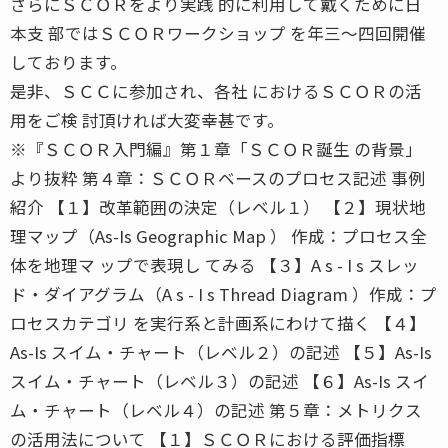
さらにＳＣＯＲをより実践 的に利用して戴くために日
本支 部ではＳＣＯＲワークショップ を年三〜四回開催
しております。
是非、ＳＣＣに参加され、各社 におけるＳＣＯＲの活
用をご検 討頂ければ大変幸甚です。
※『ＳＣＯＲ入門編』第１章「ＳＣＯＲ誕生 の背景」
より抜粋 第４章：ＳＣＯＲベースのプロセス記述 事例
紹介 【１】改革範囲の決定（レベル１） 【２】現状地
理マップ（As-Is Geographic Map ） 作成：プロセス全
体を地理マ ップで表現し てみる 【３】A s - I s スレッ
ド・ダイアグラム（A s - I s Thread Diagram ）作成：プ
ロセスカテゴリ を実行系と計画系にわけて描く 【４】
As-Is スイム・チャート（レベル２）の記述 【５】As-Is
スイム・チャート（レベル３）の記述 【６】As-Is スイ
ム・チャート（レベル４）の記述 第５章：メトリクス
の活用法について 【１】ＳＣＯＲにおける評価指標