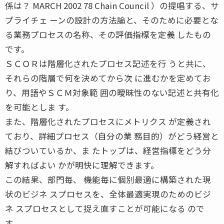
係は？ MARCH 2002 78 Chain Council ）の提唱する、サ
プライチェ ーンの設計の方法論と、そのために必要とな
る業務プロセスの名称、その評価指標を定義 したもの
です。
ＳＣＯＲは階層化されたプロセス記述を行 うと共に、
それらの階層で何を決めてから次 に進むかを定めてお
り、用語やＳＣＭ対象範 囲の曖昧性のない記述と共有化
を可能としま す。
また、階層化されたプロセスにメトリクス が定義され
ており、詳細プロセス（自分の業 務目的）がどう経営と
結びついているか、ま たトップは、経営指標をどう分
解すればよい かが明快に理解できます。
この結果、部門毎、 機能毎に個別最適に構築された現
状のビジネ スプロセスを、全体最適実現のためのビジ
ネ スプロセスとして捉え直すことが可能になる ので
す。