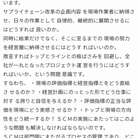
います。
サプライチェーン改革の企画内容 を現場作業者に納得さ
せ、日々の作業として 自律的、継続的に展開させるに
はどうすれば 良いのか。
同時に結果だけでなく、そこに至るまでの 現場の努力
を経営層に納得させるにはどうす ればいいのか。
換言すればトップとラインとの板ばさみを 回避し、全
社が一丸となったプロジェクト運 営を行うにはどうす
ればいいか、という問題 意識です。
すなわち、 ・現場の評価指標と経営指標とをどう直結
さ せるのか？ ・経営計画にのっとった形でどう仕事に
対す る誇りと自信を与えるか？ ・評価指標の正当な評
価を現場にどう実感さ せるか？ ・トップと現場の方向
性をどう統一するか？ ＳＣＭの実施にあたってはこのよ
うな問題 も解決しなければならないのです。
ＳＣＭは部門間にまたがるプロセスの管理 であり、どこ