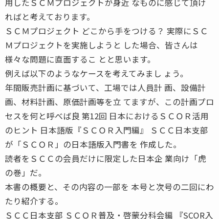
用したＳＣＭプロジェクトが身近 なものに感じて頂け
ればと考えております。
ＳＣＭプロジェクト どこから手をつける？ 実際にＳＣ
Ｍプロジェクトを実施しようと した場合、皆さんは
様々な問題に直面するこ とと思います。
例えば以下のようなケースを考えてみまし ょう。
年間販売計画に基づいて、工場では人員計 画、設備計
画、材料計画、原価計画等を立 てますが、この計画プロ
セスを何と呼べば良 第12回 日本におけるＳＣＯＲ活用
のヒント 日本語版『ＳＣＯＲ入門編』 ＳＣＣ日本支部
が「ＳＣＯＲ」の日本語版入門書を 作成した。
読者をＳＣＣの会員だけに限定した日本企 業向け「虎
の巻」だ。
本書の概要と、その内容の一部を 本号と次号の二回にわ
たり紹介する。
ＳＣＣ日本支部 ＳＣＯＲ普及・啓蒙分科会編 『SCOR入