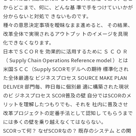
からどこまで、何に、どんな基 準で手をつけていいかが
分からないと対処で きないものです。
種々の意思決定事項を曖昧なまま進めると、 その結果、
改革全体で実現されるアウトプッ トのイメージを具現
化できなくなります。
日本でＳＣＯＲを 効果的に活用するために Ｓ Ｃ Ｏ Ｒ
（ Supply Chain Operations Reference model ）とは
米国ＳＣＣ（Supply SCORモデルへの期待 標準化され
た全体最適な ビジネスプロセス SOURCE MAKE PLAN
DELIVER 部門毎、昨日毎に個別最 適に構築された現状
のビ ジネスプロセス SCOR普及の壁 自分ではSCORのメ
リットを理解したつもりでも、それを 社内に普及させ
改革プロジェクトの定番手法として認知し てもらうまで
には多くの壁を乗り越えなくてはならない。
SCORって何？ なぜSCORなの？ 既存のシステム との関