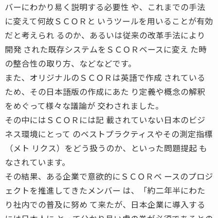
バーにわかり易く説明する必要性 や、これまでの手法
に変えて何故ＳＣＯＲと いうツールを用いることが有効
だと考えられ るのか、あるいは従来の改革手法により
開発 された既存システムをＳＣＯＲベースに変え た時
の整合性の取り方、などなどです。
また、オリジナルのＳＣＯＲは英語で作成 されている
ため、その日本語版の作成にあた り定義や概念の解釈
をめぐって様々な議論が 交わされました。
その中にはＳＣＯＲには記 載されていない日本のビジ
ネス環境にとって のベストプラクティスやその測定指標
（メト リクス）をどう扱うのか、といった問題提起 も
なされています。
その結果、ある企業で意欲的にＳＣＯＲベ ースのプロジ
ェクトを推進してきたメンバー は、「約二年半にわた
り社内での普及に努め て来たが、日本企業に導入する