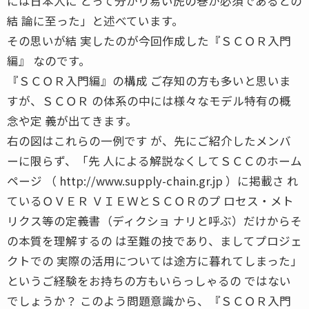
には日本人に とって分かり易い虎の巻が必須であるとの
結 論に至った」と述べています。
その思いが結 実したのが今回作成した『ＳＣＯＲ入門
編』 なのです。
『ＳＣＯＲ入門編』の構成 ご存知の方も多いと思いま
すが、ＳＣＯＲ の体系の中には様々なモデル特有の概
念や定 義が出てきます。
右の図はこれらの一例です が、先にご紹介したメンバ
ーに限らず、「先 人による解説なくしてＳＣＣのホーム
ページ （ http://www.supply-chain.gr.jp ）に掲載さ れ
ているＯＶＥＲ ＶＩＥＷとＳＣＯＲのプ ロセス・メト
リクス等の定義書（ディクショ ナリと呼ぶ）だけからそ
の本質を理解するの は至難の技であり、ましてプロジェ
クトでの 実際の活用については途方に暮れてしまった」
というご経験をお持ちの方もいらっしゃるの ではない
でしょうか？ このよう問題意識から、『ＳＣＯＲ入門