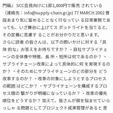
門編』 SCC会員向けに1部2,800円で販売 されている
（連絡先：info@supply-chain.gr.jp) 77 MARCH 2002 普
段あまり気に留めることなく行なってい る日常業務であ
っても、いざ舞台に上げてス ポットライトを当てると、
その定義に苦慮す ることがお分かりだと思います。
さらに読者 の皆さんは、以下の問いかけに対する「具
体 的な」お答えをお持ちですか？ ・自社サプライチェ
ーンの全体像や特徴、長 所・短所は何であるのか？ ・
サプライチェーン改革によって具体的に何 を実現するの
か？ ・そのためにサプライチェーンのどの部分を どう
改革するのか？ ・改革の対象にしようとするプロセス
の範囲 はどこか？ ・サプライチェーンを構成するプロ
セス間の 繋がりが明確になっているか？ ・改革の優先
順位をどうするか？ 加えて、皆さんが頭を悩ませていら
っしゃ る問題としてプロジェクト成果管理があると 思