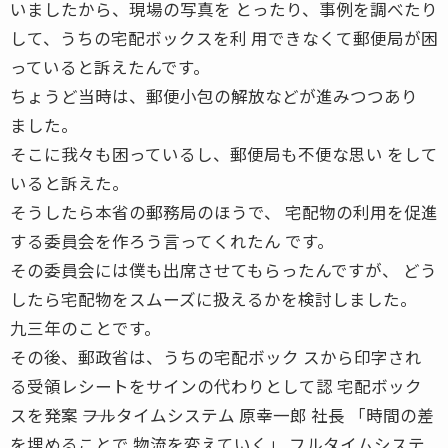
いましたから、現場の写真を とったり、事例を調べたり
して、うちの宅配ボックスを利 用できなくて郵便局が困
っていると訴えたんです。
ちょうど当時は、郵便小包の解放などが進みつつあり
ました。
そこに我々も困っているし、郵便局も不便な思い をして
いると訴えた。
そうしたら本省の郵務局のほうで、 宅配物の利用を促進
する委員会を作ろう言ってくれたん です。
その委員会には僕も出席させてもらったんですが、 どう
したら宅配物をスムーズに扱えるかを検討しました。
九三年のことです。
その後、郵政省は、うちの宅配ボック スから印字され
る受領レシートをサインの代わりとして認 宅配ボック
スを発案 ――フルタイムシステム 原幸一郎 社長 「時間の差
を埋めることで 物流を変えていく」 フルタイムシステ