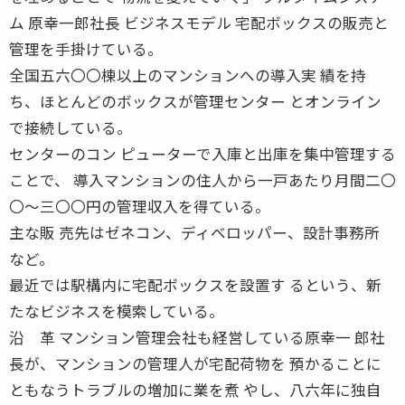
ム 原幸一郎社長 ビジネスモデル 宅配ボックスの販売と
管理を手掛けている。
全国五六〇〇棟以上のマンションへの導入実 績を持
ち、ほとんどのボックスが管理センター とオンライン
で接続している。
センターのコン ピューターで入庫と出庫を集中管理する
ことで、 導入マンションの住人から一戸あたり月間二〇
〇〜三〇〇円の管理収入を得ている。
主な販 売先はゼネコン、ディベロッパー、設計事務所
など。
最近では駅構内に宅配ボックスを設置す るという、新
たなビジネスを模索している。
沿 革 マンション管理会社も経営している原幸一 郎社
長が、マンションの管理人が宅配荷物を 預かることに
ともなうトラブルの増加に業を煮 やし、八六年に独自