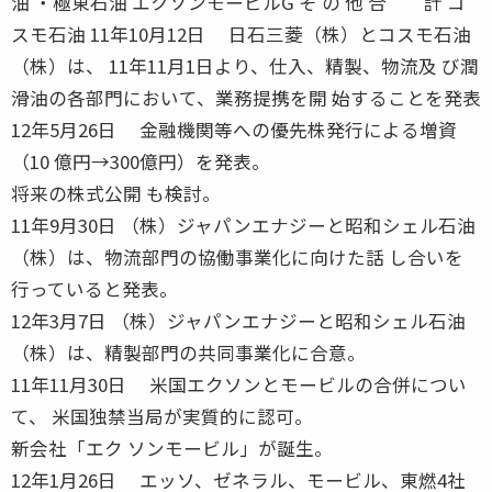
油 ・極東石油 エクソンモービルG そ の 他 合 計 コ
スモ石油 11年10月12日 日石三菱（株）とコスモ石油
（株）は、 11年11月1日より、仕入、精製、物流及 び潤
滑油の各部門において、業務提携を開 始することを発表
12年5月26日 金融機関等への優先株発行による増資
（10 億円→300億円）を発表。
将来の株式公開 も検討。
11年9月30日 （株）ジャパンエナジーと昭和シェル石油
（株）は、物流部門の協働事業化に向けた話 し合いを
行っていると発表。
12年3月7日 （株）ジャパンエナジーと昭和シェル石油
（株）は、精製部門の共同事業化に合意。
11年11月30日 米国エクソンとモービルの合併につい
て、 米国独禁当局が実質的に認可。
新会社「エク ソンモービル」が誕生。
12年1月26日 エッソ、ゼネラル、モービル、東燃4社