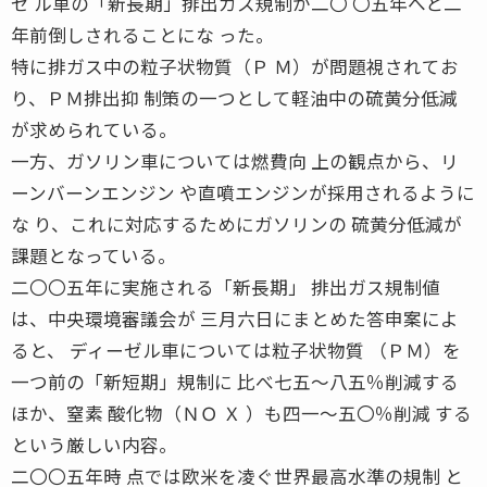
ゼ ル車の「新長期」排出ガス規制が二〇 〇五年へと二
年前倒しされることにな った。
特に排ガス中の粒子状物質（Ｐ Ｍ）が問題視されてお
り、ＰＭ排出抑 制策の一つとして軽油中の硫黄分低減
が求められている。
一方、ガソリン車については燃費向 上の観点から、リ
ーンバーンエンジン や直噴エンジンが採用されるように
な り、これに対応するためにガソリンの 硫黄分低減が
課題となっている。
二〇〇五年に実施される「新長期」 排出ガス規制値
は、中央環境審議会が 三月六日にまとめた答申案によ
ると、 ディーゼル車については粒子状物質 （ＰＭ）を
一つ前の「新短期」規制に 比べ七五〜八五％削減する
ほか、窒素 酸化物（ＮＯ Ｘ ）も四一〜五〇％削減 する
という厳しい内容。
二〇〇五年時 点では欧米を凌ぐ世界最高水準の規制 と