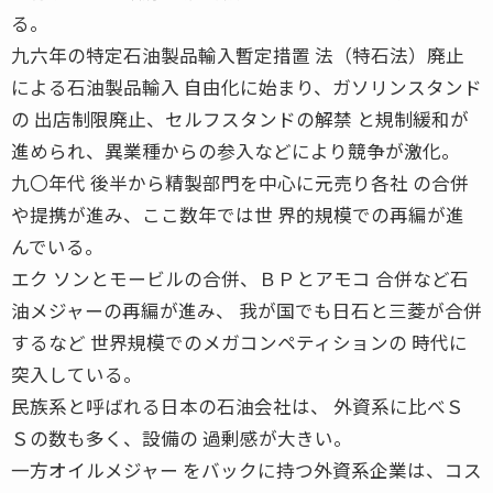
る。
九六年の特定石油製品輸入暫定措置 法（特石法）廃止
による石油製品輸入 自由化に始まり、ガソリンスタンド
の 出店制限廃止、セルフスタンドの解禁 と規制緩和が
進められ、異業種からの参入などにより競争が激化。
九〇年代 後半から精製部門を中心に元売り各社 の合併
や提携が進み、ここ数年では世 界的規模での再編が進
んでいる。
エク ソンとモービルの合併、ＢＰとアモコ 合併など石
油メジャーの再編が進み、 我が国でも日石と三菱が合併
するなど 世界規模でのメガコンペティションの 時代に
突入している。
民族系と呼ばれる日本の石油会社は、 外資系に比べＳ
Ｓの数も多く、設備の 過剰感が大きい。
一方オイルメジャー をバックに持つ外資系企業は、コス