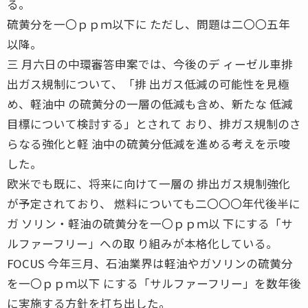
る。
硫黄分を一〇ｐｐｍ以下に ただし、問題は二〇〇五年
以降。
三 月六日の中環審答申案では、今後のデ ィーゼル車排
出ガス規制について、「排 出ガス低減の可能性を見極
め、軽油中 の硫黄分の一層の低減も含め、新たな 低減
目標について検討する」とされて おり、排ガス規制のさ
らなる強化と軽 油中の硫黄分低減を進める考えを示唆
した。
欧米でも既に、将来に向けて一層の 排出ガス規制強化
が予定されており、 燃料についても二〇〇〇年代後半に
ガ ソリン・軽油の硫黄分を一〇ｐｐｍ以 下にする「サ
ルファーフリー」への取 り組みが本格化している。
FOCUS 今年三月、石油業界は軽油やガソリンの硫黄分
を一〇ｐｐｍ以下 にする「サルファーフリー」を数年後
に実施する方針を打ち出した。