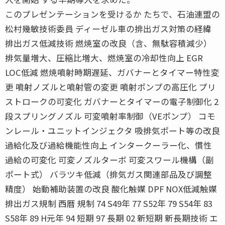
このプレゼンテーションを受けるか たちで、石油連盟の
松村幾敏技術委員 ディーゼル車の排出ガス対策の経緯
排出ガス低減技術 燃焼室の改良（含、無駄容積減少）
排気量増大、圧縮比増大、燃焼室の冷却性向上 EGR
LOC低減 燃焼噴射時期遅延、ガバナーとタイマー特性変
更 噴射ノズルと噴射管の変更 噴射ポンプの高圧化 プリ
ストロークの可変化 ガバナーとタイマーの電子制御化 2
段スプリングノズル 可変噴射率制御（VEポンプ） コモ
ンレール・ユニットインジェクタ 吸排気ポート等の改良
過給化及び過給機能性向上 インタークーラー化、慣性
過給の可変化 可変ノズルターボ 可変スワール機構（副
ポート式） バラツキ低減（排気ガス関連部品及び調整
精度） 始動補助装置の改良 酸化触媒 DPF NOX低減触媒
排出ガス規制 西暦 規制 74 S49年 77 S52年 79 S54年 83
S58年 89 H元年 94 短期 97 長期 02 新短期 新長期技術 エ