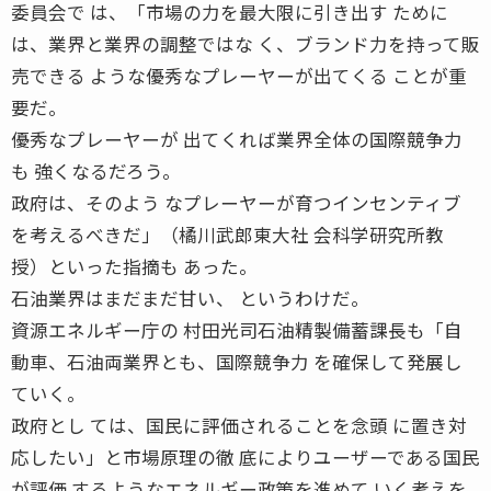
委員会で は、「市場の力を最大限に引き出す ために
は、業界と業界の調整ではな く、ブランド力を持って販
売できる ような優秀なプレーヤーが出てくる ことが重
要だ。
優秀なプレーヤーが 出てくれば業界全体の国際競争力
も 強くなるだろう。
政府は、そのよう なプレーヤーが育つインセンティブ
を考えるべきだ」（橘川武郎東大社 会科学研究所教
授）といった指摘も あった。
石油業界はまだまだ甘い、 というわけだ。
資源エネルギー庁の 村田光司石油精製備蓄課長も「自
動車、石油両業界とも、国際競争力 を確保して発展し
ていく。
政府とし ては、国民に評価されることを念頭 に置き対
応したい」と市場原理の徹 底によりユーザーである国民
が評価 するようなエネルギー政策を進めて いく考えを