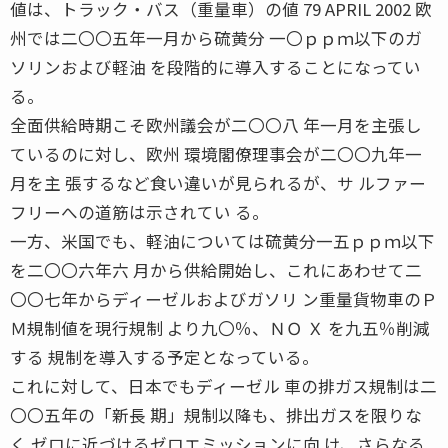
値は、トラック・バス（重量車）の値 79 APRIL 2002 欧
州では二〇〇五年一月から硫黄分 一〇ｐｐｍ以下のガ
ソリンおよび軽油 を段階的に導入することになってい
る。
全面供給時期こそ欧州議会が二〇〇八 年一月を主張し
ているのに対し、欧州 環境閣僚理事会が二〇〇九年一
月を主 張するなど食い違いが見られるが、サ ルファー
フリーへの道筋は示されてい る。
一方、米国でも、軽油については硫黄分一五ｐｐｍ以下
を二〇〇六年六 月から供給開始し、これにあわせて二
〇〇七年からディーゼルおよびガソリ ン重量貨物車のＰ
Ｍ規制値を現行規制 より九〇％、ＮＯ Ｘ を九五％削減
する 規制を導入する予定となっている。
これに対して、日本でもディーゼル 車の排ガス規制は二
〇〇五年の「新長 期」規制以降も、排出ガスを限りな
く ゼロに近づけるゼロエミッションに向 け、さらなる