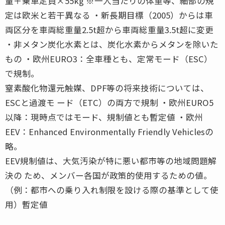
量＋乗車定員×55kg ※一人当たりの体重等、細部の規
定は欧米と若干異なる ・新長期目標（2005）からは車
両区分を車両総重量2.5t超から車両総重量3.5t超に変更
・非メタン炭化水素とは、炭化水素からメタンを除いた
もの ・欧州EURO3：全車種とも、定常モード（ESC）
で規制。
窒素酸化物還元触媒、DPF等の将来技術については、
ESCと過渡モ ード（ETC）の両方で規制 ・欧州EURO5
以降：現時点ではモード、規制値とも暫定値 ・欧州
EEV：Enhanced Environmentally Friendly Vehiclesの
略。
EEV規制値は、大気汚染が特に悪い都市等の地域問題解
決の ため、メンバー各国が政策的使用するための値。
（例：都市への乗り入れ制限を設ける際の基準として使
用）暫定値