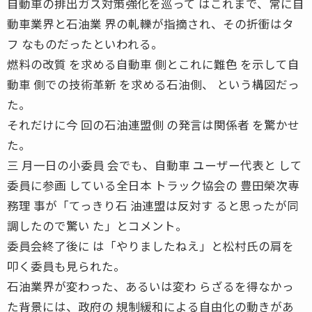
自動車の排出ガス対策強化を巡って はこれまで、常に自
動車業界と石油業 界の軋轢が指摘され、その折衝はタ
フ なものだったといわれる。
燃料の改質 を求める自動車 側とこれに難色 を示して自
動車 側での技術革新 を求める石油側、 という構図だっ
た。
それだけに今 回の石油連盟側 の発言は関係者 を驚かせ
た。
三 月一日の小委員 会でも、自動車 ユーザー代表と して
委員に参画 している全日本 トラック協会の 豊田榮次専
務理 事が「てっきり石 油連盟は反対す ると思ったが同
調したので驚い た」とコメント。
委員会終了後に は「やりましたねえ」と松村氏の肩を
叩く委員も見られた。
石油業界が変わった、あるいは変わ らざるを得なかっ
た背景には、政府の 規制緩和による自由化の動きがあ