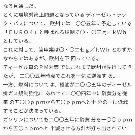
なる見通しだ。
とくに環境対策上問題となっている ディーゼルトラッ
ク・バスについて、 欧州では二〇〇五年に予定している
「ＥＵＲＯ４」と呼ばれる規制で〇・ 〇三ｇ／ｋＷｈ
としている。
これに対して、答申案は〇・〇二七ｇ／ｋＷｈ とわずか
ながらではあるが、欧州を下 回っている。
ディーゼル車のＰＭ対策 ではこれまで欧州が先行してき
たが、 二〇〇五年時点でこれを一気に逆転す る。
一方、燃料については、軽油が二〇 〇五年のディーゼル
排ガス規制強化に あわせて二〇〇四年中に硫黄分を従
来 の五〇〇ｐｐｍから五〇ｐｐｍへと十 分の一に低減
することが決まっている。
ガソリンについても二〇〇五年に硫黄 分を一〇〇ｐｐｍ
から五〇ｐｐｍへと 半減させる方針が打ち出されてい