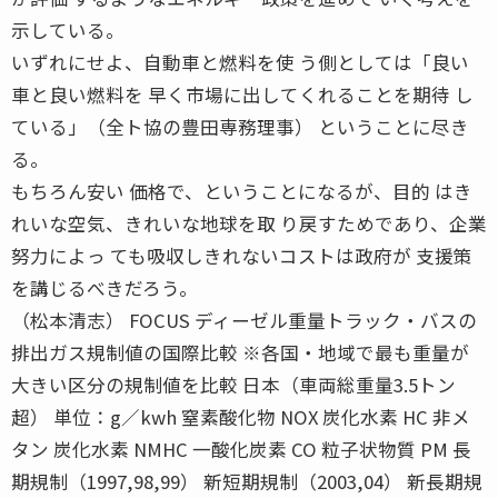
示している。
いずれにせよ、自動車と燃料を使 う側としては「良い
車と良い燃料を 早く市場に出してくれることを期待 し
ている」（全ト協の豊田専務理事） ということに尽き
る。
もちろん安い 価格で、ということになるが、目的 はき
れいな空気、きれいな地球を取 り戻すためであり、企業
努力によっ ても吸収しきれないコストは政府が 支援策
を講じるべきだろう。
（松本清志） FOCUS ディーゼル重量トラック・バスの
排出ガス規制値の国際比較 ※各国・地域で最も重量が
大きい区分の規制値を比較 日本（車両総重量3.5トン
超） 単位：g／kwh 窒素酸化物 NOX 炭化水素 HC 非メ
タン 炭化水素 NMHC 一酸化炭素 CO 粒子状物質 PM 長
期規制（1997,98,99） 新短期規制（2003,04） 新長期規