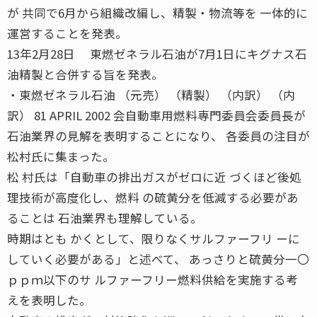
が 共同で6月から組織改編し、精製・物流等を 一体的に
運営することを発表。
13年2月28日 東燃ゼネラル石油が7月1日にキグナス石
油精製と合併する旨を発表。
・東燃ゼネラル石油 （元売） （精製） （内訳） （内
訳） 81 APRIL 2002 会自動車用燃料専門委員会委員長が
石油業界の見解を表明することになり、 各委員の注目が
松村氏に集まった。
松 村氏は「自動車の排出ガスがゼロに近 づくほど後処
理技術が高度化し、燃料 の硫黄分を低減する必要があ
ることは 石油業界も理解している。
時期はとも かくとして、限りなくサルファーフリ ーに
していく必要がある」と述べて、 あっさりと硫黄分一〇
ｐｐｍ以下のサ ルファーフリー燃料供給を実施する考
えを表明した。