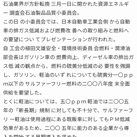
石油業界が方針転換 三月一日に開かれた資源エネルギ
ー 調査会石油製品品質小委員会。
この日 の小委員会では、日本自動車工業会側 から自動
車の排ガス低減および燃費改 善への取り組みと燃料へ
の要望につい てプレゼンテーションが行われた。
自 工会の植田文雄安全・環境技術委員 会燃料・潤滑油
部会長はガソリン車の 燃費向上、ディーゼル車の排出ガ
ス低 減の観点から、燃料の硫黄分低減の必 要性を強調
し、ガソリン、軽油のいず れについても硫黄分一〇ｐｐ
ｍ以下の サルファーフリー燃料の二〇〇八年度 末全面
供給を要望した。
とくに軽油については、五〇ｐｐｍ 軽油では二〇〇五
年の「新長期」規制 に対しても不十分で、サルファーフ
リ ー軽油は使用過程にある既販車に対し てもＰＭ低減
効果があるため、二〇〇 五年に能力のある企業から導
入を開始 する早期導入を求めた。