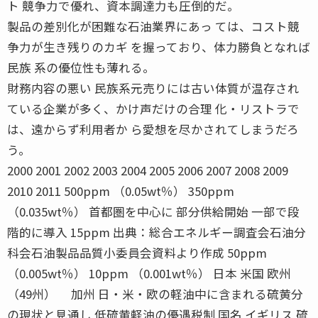
ト 競争力で優れ、資本調達力も圧倒的だ。
製品の差別化が困難な石油業界にあっ ては、コスト競
争力が生き残りのカギ を握っており、体力勝負となれば
民族 系の優位性も薄れる。
財務内容の悪い 民族系元売りには古い体質が温存され
ている企業が多く、かけ声だけの合理 化・リストラで
は、遠からず利用者か ら愛想を尽かされてしまうだろ
う。
2000 2001 2002 2003 2004 2005 2006 2007 2008 2009
2010 2011 500ppm （0.05wt％） 350ppm
（0.035wt％） 首都圏を中心に 部分供給開始 一部で段
階的に導入 15ppm 出典：総合エネルギー調査会石油分
科会石油製品品質小委員会資料より作成 50ppm
（0.005wt％） 10ppm （0.001wt％） 日本 米国 欧州
（49州） 加州 日・米・欧の軽油中に含まれる硫黄分
の現状と見通し 低硫黄軽油の優遇税制 国名 イギリス 硫