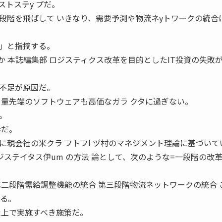
トステy プだ。
段階を飛ばして いきなり、需要予測や物流ネyトワークの統合
」と指摘する。
のか 本誌編集部 ロジスティクス改革を目的としたIT投資の失敗
不足が原因だ。
、量先端のソフトウェアも高価なガラ クタに過ぎない。
。
歩だ。
的に親会社の米クラ フトフl ヅ村のマネジメント理論に基づいて
ロジステイタス伊um の方法 論として、次のような=一段階の改革
第二段階需給調整機能の統合 第三段階物流ネットワークの統合 
たる。
た上で実施すべき施策だ。