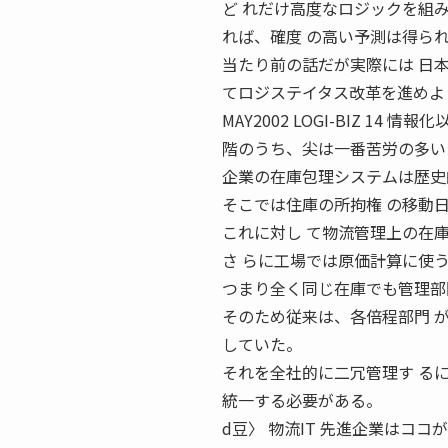
ど れだけ高度なロジックを組
れば、確度 の高い予測は得ら
当たり前の話だが実際には 日本
てロジステイタス改革を進めよ
MAY2002 LOGI-BIZ 
階のうち、尖は一番苦労の多い
企業の在庫包理システムは歴史
そこでは住庫の所拘権 の移動
これに対し て物流管理上の在庫
さ らに工場では原価計算に使
つまり全く同じ在庫でも管理部
そのため従来は、各倍程部門 が
していた。
それを全社的に二冗管理す る
統一する必要がある。
d豆〉 物流IT 先進企業はココ