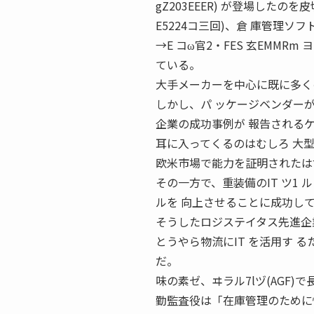
gZ203EEER) が登場した
E5224コ三回)、倉 庫管理ソフト
→E コω官2・FES 玄EMMR
ている。
大手メーカーを中心に既に多く
しかし、パ ッケージベンダー
企業の成功事例が 報告されるケ
耳に入ってくるのはむしろ 大
欧米市場で能力を証明されたはず
その一方で、重装備のIT ツ1
ルを 向上させることに成功し
そうしたロジステイタス先進企
とうやら物流にIT を活用す 
だ。
味の素ゼ、ヰラル7lヅ(AGF
勤監査役は「在庫管理のために