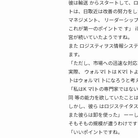
彼は輸送 からスタートして、ロジ
トは、日取近は改善の努力をし
マネジメント、 リーダーシッ
これが第一のポイントで す」 i
宮が続いていたようですね。
また ロジスティヲス情報シス
ます。
「ただし、市場への迅速な対応
実際、 ウォルマl トは Kマl ト
卜はウォルマl 卜になろうと考
「私はK マlトの専門家ではな
同 等の能力を欲していたこと
しかし、彼ら はロジステイタス
また彼らは卸を使った」 ーーし
そもそもの規模が遭うわけです
「いいポイントですね。