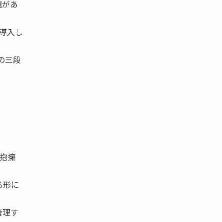
題があ
を導入し
 の三段
を抱擁
る形に
管理す