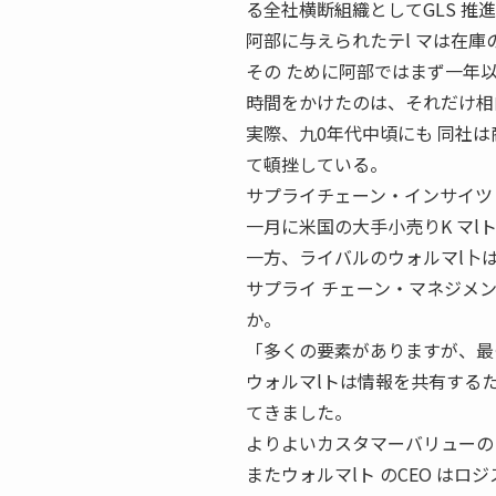
る全社横断組織としてGLS 推
阿部に与えられたテl マは在庫
その ために阿部ではまず一年以
時間をかけたのは、それだけ相
実際、九0年代中頃にも 同社
て頓挫している。
サプライチェーン・インサイツ ラ
一月に米国の大手小売りK マl
一方、ライバルのウォルマl卜
サプライ チェーン・マネジメ
か。
「多くの要素がありますが、最
ウォルマlトは情報を共有するた
てきました。
よりよいカスタマーバリューの
またウォルマlト のCEO は