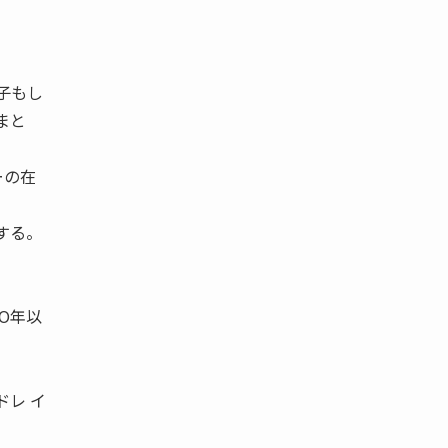
子もし
まと
ーの在
する。
O年以
ドレ イ