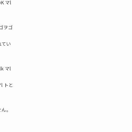
 マl
年ゴヲゴ
れてい
k マl
l トと
せん。