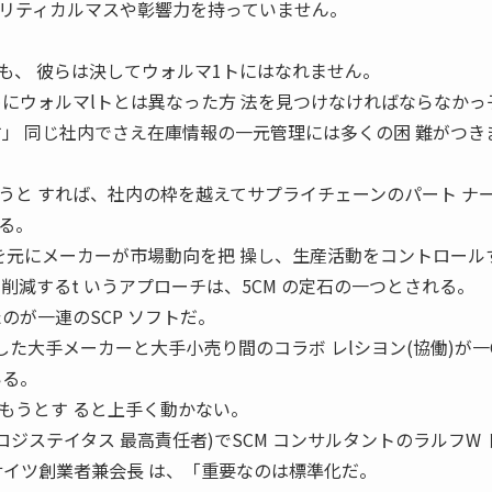
同じクリティカルマスや彰響力を持っていません。
も、 彼らは決してウォルマ1トにはなれません。
めにウォルマlトとは異なった方 法を見つけなければならなかっ
す」 同じ社内でさえ在庫情報の一元管理には多くの困 難がつき
うと すれば、社内の枠を越えてサプライチェーンのパート ナ
る。
タを元にメーカーが市場動向を把 操し、生産活動をコントロール
削減するt いうアプローチは、5CM の定石の一つとされる。
のが一連のSCP ソフトだ。
とした大手メーカーと大手小売り間のコラボ レlシヨン(協働)が一
いる。
もうとす ると上手く動かない。
( ロジステイタス 最高責任者)でSCM コンサルタントのラルフW 
サイツ創業者兼会長 は、「重要なのは標準化だ。