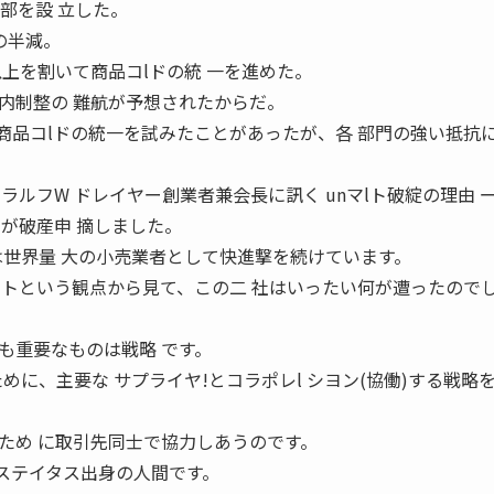
進部を設 立した。
の半減。
上を割いて商品コlドの統 一を進めた。
内制整の 難航が予想されたからだ。
は商品コlドの統一を試みたことがあったが、各 部門の強い抵抗
ルフW ドレイヤー創業者兼会長に訊く unマlト破綻の理由 ー
トが破産申 摘しました。
は世界量 大の小売業者として快進撃を続けています。
ントという観点から見て、この二 社はいったい何が遭ったので
も重要なものは戦略 です。
めに、主要な サプライヤ!とコラポレl シヨン(協働)する戦略を
ため に取引先同士で協力しあうのです。
ロジステイタス出身の人間です。