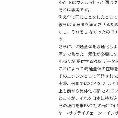
Kマl トはウォルマl トと 
それは事実です。
例え全て同じことをしたとして
彼らは消 費者を満足させるた
かし、それをし なかったので
う。
さらに、流通全体を段通化しよ
庫まで含めた一元化が必要にな
小売りが 提供するPOS デー
これによって流 通全体の在庫を
そのエンジンとして開発され た
実際、米国ではSCP をツl ル
上も前から具体化に移 されて
ところが、それを日本に持ち込
その理由を米P&G 社の元CLO
ヤー-サプライチェーン・イン