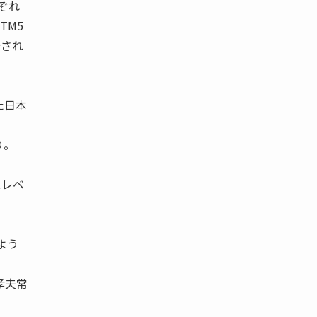
百ぞれ
TM5
介され
た日本
り。
スレベ
よう
孝夫常