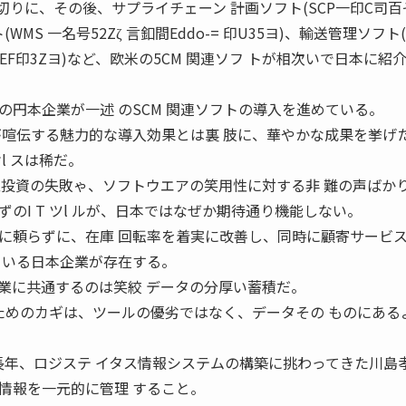
のを皮切りに、その後、サプライチェーン 計画ソフト(SCP一印C司
(WMS 一名号52Zζ 言釦間Eddo-= 印U35ヨ)、輸送管理ソフト(
m ヨEF印3Zヨ)など、欧米の5CM 関連ソフ トが相次いで日本に紹
の円本企業が一述 のSCM 関連ソフトの導入を進めている。
が喧伝する魅力的な導入効果とは裏 肢に、華やかな成果を挙げ
l スは稀だ。
型投資の失敗ゃ、ソフトウエアの笑用性に対する非 難の声ばか
のI T ツl ルが、日本ではなぜか期待通り機能しない。
 ルに頼らずに、在庫 回転率を着実に改善し、同時に顧寄サービ
ている日本企業が存在する。
業に共通するのは笑絞 データの分厚い蓄積だ。
るためのカギは、ツールの優劣ではなく、データその ものにある
)で長年、ロジステ イタス情報システムの構築に挑わってきた川島
情報を一元的に管理 すること。