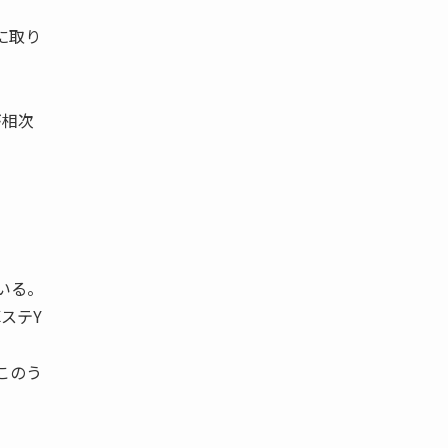
に取り
が相次
いる。
ステY
このう