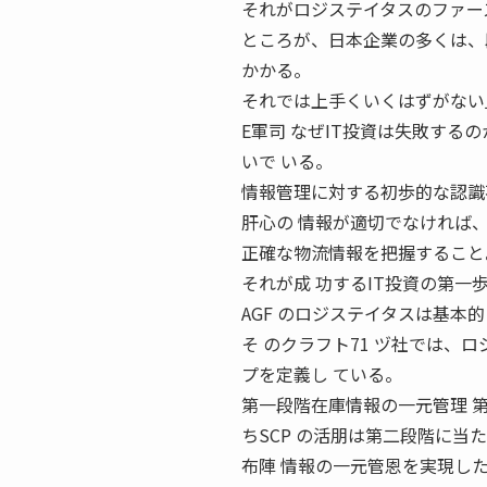
それがロジステイタスのファース
ところが、日本企業の多くは、
かかる。
それでは上手くいくはずがない
E軍司 なぜIT投資は失敗する
いで いる。
情報管理に対する初歩的な認識
肝心の 情報が適切でなければ
正確な物流情報を把握すること
それが成 功するIT投資の第一
AGF のロジステイタスは基本
そ のクラフト71 ヅ社では、
プを定義し ている。
第一段階在庫情報の一元管理 
ちSCP の活朋は第二段階に当
布陣 情報の一元管恩を実現し