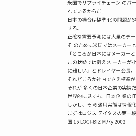
米国でサプライチェーン のパ
れているからだ。
日本の場合は標準 化の問題がS
する。
正確な需要予測には大量のデー
そ のために米国ではメーカー
「ところが日本にはメーカーと
この状態では例えメ ーカーが
に難しい」とドレイヤー会長。
それどころか社内でさえ標準が
それが 多くの日本企業の実情
世界的に見ても、日本企 業のI
しかし、そ め迷用実態は情報
まずはロジス テイタスの第一
国 15 LOGI-BIZ Mバy 2002