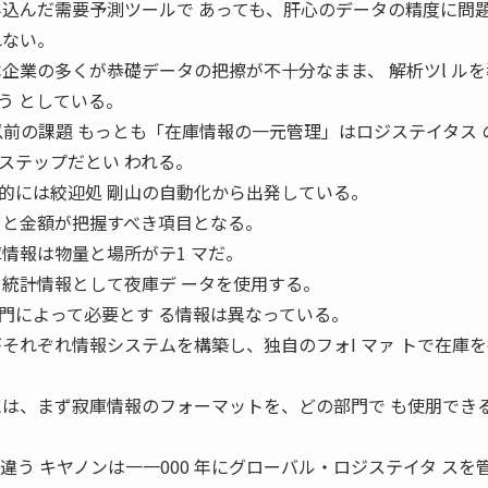
み込んだ需要予測ツールで あっても、肝心のデータの精度に問
れない。
企業の多くが恭礎データの把擦が不十分なまま、 解析ツl ル
う としている。
14 情報化以前の課題 もっとも「在庫情報の一元管理」はロジステイタス
ステップだとい われる。
的には絞迎処 剛山の自動化から出発している。
日と金額が把握すべき項目となる。
情報は物量と場所がテ1 マだ。
う統計情報として夜庫デ ータを使用する。
門によって必要とす る情報は異なっている。
それぞれ情報システムを構築し、独自のフォI マァ トで在庫
には、まず寂庫情報のフォーマットを、どの部門で も使朋でき
が違う キヤノンは一一000 年にグローバル・ロジステイタ スを