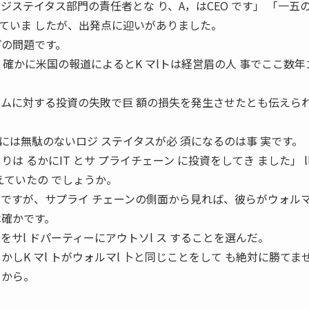
ステイタス部門の責任者とな り、A，はCEO です」 「一五のK
ていま したが、出発点に迎いがありました。
プの問題です。
l 確かに米国の報道によるとK マlトは経営眉の人 事でここ数
テムに対する投資の失敗で巨 額の損失を発生させたとも伝えら
には無駄のないロジ ステイタスが必 須になるのは事 実です。
よりは るかにIT とサ プライチェーン に投資をしてき ました」 ll
えていたの でしょうか。
いですが、サプライ チェーンの側面から見れば、彼らがウォルマ
は確かです。
をサl ドパーティーにアウトソl ス することを選んだ。
かしK マl トがウォルマl 卜と同じことをして も絶対に勝てま
 から。