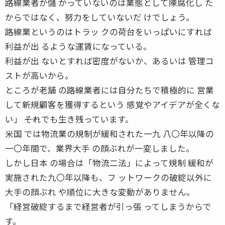
路線業者が儲 かっていないのは業態として陳腐化し た
からではなく、努力をしていないだ けでしょう。
路線業というのはトラッ クの荷台をいっぱいにすれば
利益が出 るような運賃になっている。
利益が出 ないとすれば密度がないか、あるいは 管理コ
ストが高いから。
ところが老舗 の路線業者には自分たちで積極的に 営業
して新規顧客を獲得するという 感覚やアイデアが全くな
い」 ――それでも生き残っています。
米国 では物流業の規制が緩和された一九 八〇年以降の
一〇年間で、業界大手 の顔ぶれが一変しました。
しかし日本 の場合は「物流二法」によって規制 緩和が
実施された九〇年以降も、フ ットワークの破綻以外に
大手の顔ぶれ や順位に大きな変動がありません。
「経営破綻するまで経営者が引っ張 ってしまうからで
す。