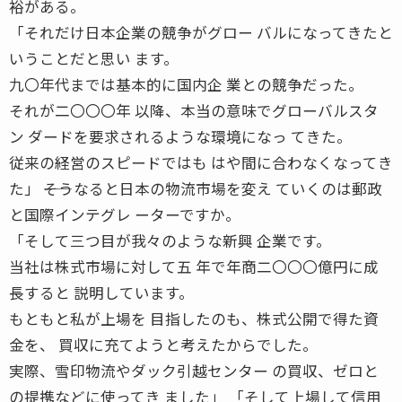
裕がある。
「それだけ日本企業の競争がグロー バルになってきたと
いうことだと思い ます。
九〇年代までは基本的に国内企 業との競争だった。
それが二〇〇〇年 以降、本当の意味でグローバルスタ
ン ダードを要求されるような環境になっ てきた。
従来の経営のスピードではも はや間に合わなくなってき
た」 ――そうなると日本の物流市場を変え ていくのは郵政
と国際インテグレ ーターですか。
「そして三つ目が我々のような新興 企業です。
当社は株式市場に対して五 年で年商二〇〇〇億円に成
長すると 説明しています。
もともと私が上場を 目指したのも、株式公開で得た資
金を、 買収に充てようと考えたからでした。
実際、雪印物流やダック引越センター の買収、ゼロと
の提携などに使ってき ました」 「そして上場して信用