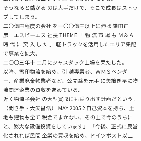
そうなると儲かる のは大手だけで、そこで成長はストッ
プしてしまう。
二〇億円程度の会社 を一〇〇億円以上に伸ば 鎌田正
彦 エスビーエス 社長 THEME 「 物 流 市 場 も Ｍ＆Ａ
時 代 に 突 入 し た 」 軽トラックを活用したエリア集配
で事業を拡大。
二〇〇三年十 二月にジャスダック上場を果たした。
以降、雪印物流を始め、引 越専業者、ＷＭＳベンダ
ー、産業廃棄物業者など、公開益を元手 に矢継ぎ早に物
流関連企業の買収を進めている。
近く物流子会社 の大型買収にも乗り出す計画だという。
（聞き手・大矢昌浩） MAY 2005 2 自己資本を持ち、土
地も建物も全て 税金でまかない、その上で今のうちに
と、膨大な設備投資をしています」 「今後、正式に民営
化されれば民間 企業の買収を始め、ドイツポスト以上