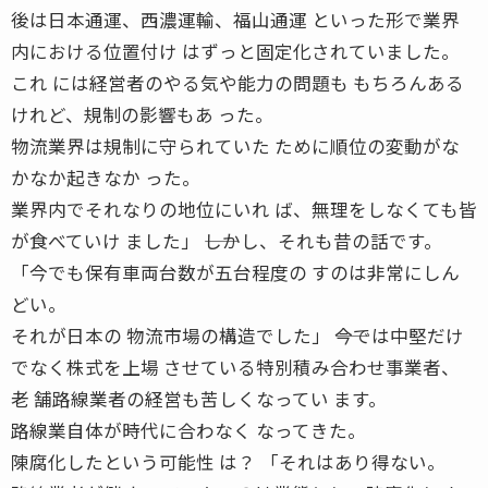
後は日本通運、西濃運輸、福山通運 といった形で業界
内における位置付け はずっと固定化されていました。
これ には経営者のやる気や能力の問題も もちろんある
けれど、規制の影響もあ った。
物流業界は規制に守られていた ために順位の変動がな
かなか起きなか った。
業界内でそれなりの地位にいれ ば、無理をしなくても皆
が食べていけ ました」 ――しかし、それも昔の話です。
「今でも保有車両台数が五台程度の すのは非常にしん
どい。
それが日本の 物流市場の構造でした」 ――今では中堅だけ
でなく株式を上場 させている特別積み合わせ事業者、
老 舗路線業者の経営も苦しくなってい ます。
路線業自体が時代に合わなく なってきた。
陳腐化したという可能性 は？ 「それはあり得ない。