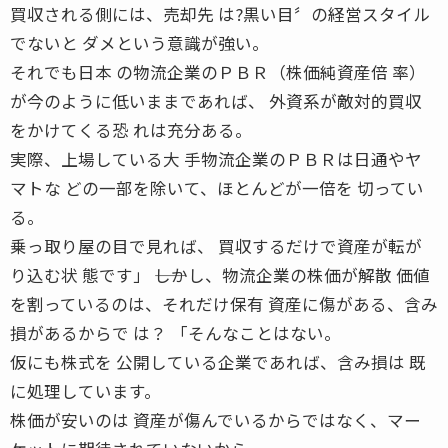
買収される側には、売却先 は?黒い目〞の経営スタイル
でないと ダメという意識が強い。
それでも日本 の物流企業のＰＢＲ（株価純資産倍 率）
が今のように低いままであれば、 外資系が敵対的買収
をかけてくる恐 れは充分ある。
実際、上場している大 手物流企業のＰＢＲは日通やヤ
マトな どの一部を除いて、ほとんどが一倍を 切ってい
る。
乗っ取り屋の目で見れば、 買収するだけで資産が転が
り込む状 態です」 ――しかし、物流企業の株価が解散 価値
を割っているのは、それだけ保有 資産に傷がある、含み
損があるからで は？ 「そんなことはない。
仮にも株式を 公開している企業であれば、含み損は 既
に処理しています。
株価が安いのは 資産が傷んでいるからではなく、マー