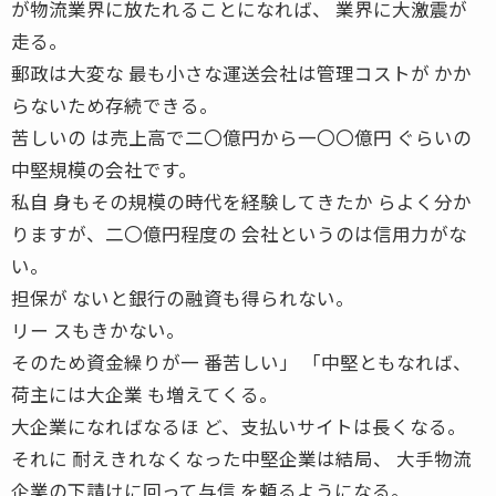
が物流業界に放たれることになれば、 業界に大激震が
走る。
郵政は大変な 最も小さな運送会社は管理コストが かか
らないため存続できる。
苦しいの は売上高で二〇億円から一〇〇億円 ぐらいの
中堅規模の会社です。
私自 身もその規模の時代を経験してきたか らよく分か
りますが、二〇億円程度の 会社というのは信用力がな
い。
担保が ないと銀行の融資も得られない。
リー スもきかない。
そのため資金繰りが一 番苦しい」 「中堅ともなれば、
荷主には大企業 も増えてくる。
大企業になればなるほ ど、支払いサイトは長くなる。
それに 耐えきれなくなった中堅企業は結局、 大手物流
企業の下請けに回って与信 を頼るようになる。