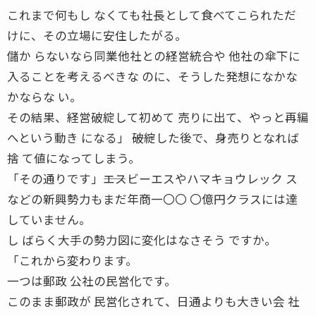
これまで何もし なくても社長として食べてこられただ
けに、その立場に安住したがる。
儲か らないなら同業他社との経営統合や 他社の傘下に
入ることを考えるべきな のに、そうした発想になかな
かならな い。
その結果、経営破綻して初めて 売りに出て、やっと再編
へという動き になる」 ――破綻した後で、身売りとなれば
捨 て値になってしまう。
「その通りです」――エスビーエスやハマキョウレック ス
などの新興勢力もまだ年商一〇〇 〇億円クラスには達
していません。
し ばらく大手の勢力図に変化はなさそう ですか。
「これから変わります。
一つは郵政 公社の民営化です。
このまま郵政が 民営化されて、日通よりも大きい会 社