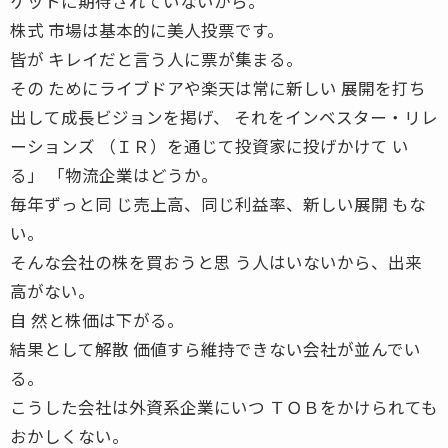
ケットに期待されていないから。
株式 市場は基本的に美人投票です。
皆が キレイだと言う人に票が集まる。
その ためにライブドアや楽天は常に新しい 展開を打ち
出して成長ビジョンを掲げ、 それをインベスター・リレ
ーションズ （ＩＲ）を通じて投資家に投げかけて い
る」 「物流企業はどうか。
毎年ずっと同 じ売上高、同じ利益率、新しい展開 もな
い。
そんな会社の株を買おうと思 う人はいないから、出来
高がない。
自 然と株価は下がる。
結果として解散 価値すら維持できない会社が並んでい
る。
こうした会社は外資系企業にいつ ＴＯＢをかけられても
おかしくない。