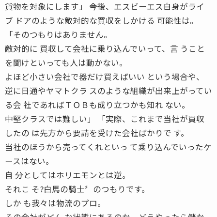
貨物を対象にします」 ――今後、エスビーエス自身がライ
ブ ドアのような敵対的な買収をしかける 可能性は。
「そのつもりはありません。
敵対的に 買収して会社に乗り込んでいって、言 うこと
を聞けといっても人は動かない。
よほど小さい会社で器だけ買えばいい という場合や、
逆に日通やヤマトクラ スのような組織が出来上がってい
る会 社であればＴＯＢも成り立つかも知れ ない。
中堅クラスでは難しい」 「実際、これまで当社が買収
したの は先方から要請を受けた会社ばかりで す。
当社のほうから売ってくれといっ て乗り込んでいったケ
ースはない。
自 分としてはホリエモンとは逆。
それこ そ?白馬の騎士〞のつもりです。
しか も我々は物流のプロ。
その会社がどん な状態にあるのか、どうやったら儲か