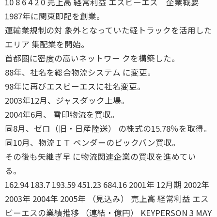
10 8 6 4 2 0 売上高 経常利益 エスビーエス 企業概要
1987年に関東即配を創業。
運輸業規制の対 象外となっていた軽トラックを活用した
エリア 集配業を開始。
首都圏に密度の高いネットワー クを構築した。
88年、社名を総合物流システム に変更。
98年に再びエスビーエスに社名変更。
2003年12月、ジャスダック上場。
2004年6月、 雪印物流を買収。
同8月、ゼロ（旧・日産陸送） の株式の15.78％を取得。
同10月、物流ＩＴ ベンダーのビックバン買収。
その後も矢継ぎ早 に物流関連企業の買収を進めてい
る。
162.94 183.7 193.59 451.23 684.16 2001年 12月期 2002年
2003年 2004年 2005年 （見込み） 売上高 経常利益 エス
ビーエスの業績推移 （連結・億円） KEYPERSON 3 MAY