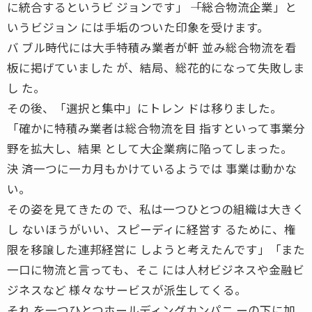
に統合するというビ ジョンです」 ――「総合物流企業」と
いうビジョン には手垢のついた印象を受けます。
バ ブル時代には大手特積み業者が軒 並み総合物流を看
板に掲げていました が、結局、総花的になって失敗しま
し た。
その後、「選択と集中」にトレン ドは移りました。
「確かに特積み業者は総合物流を目 指すといって事業分
野を拡大し、結果 として大企業病に陥ってしまった。
決 済一つに一カ月もかけているようでは 事業は動かな
い。
その姿を見てきたの で、私は一つひとつの組織は大きく
し ないほうがいい、スピーディに経営す るために、権
限を移譲した連邦経営に しようと考えたんです」「また
一口に物流と言っても、そこ には人材ビジネスや金融ビ
ジネスなど 様々なサービスが派生してくる。
それ を一つひとつホールディングカンパニ ーの下に加