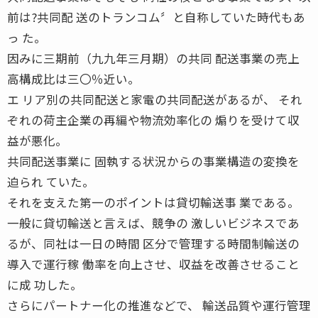
前は?共同配 送のトランコム〞と自称していた時代もあ
っ た。
因みに三期前（九九年三月期）の共同 配送事業の売上
高構成比は三〇％近い。
エ リア別の共同配送と家電の共同配送があるが、 それ
ぞれの荷主企業の再編や物流効率化の 煽りを受けて収
益が悪化。
共同配送事業に 固執する状況からの事業構造の変換を
迫られ ていた。
それを支えた第一のポイントは貸切輸送事 業である。
一般に貸切輸送と言えば、競争の 激しいビジネスであ
るが、同社は一日の時間 区分で管理する時間制輸送の
導入で運行稼 働率を向上させ、収益を改善させること
に成 功した。
さらにパートナー化の推進などで、 輸送品質や運行管理