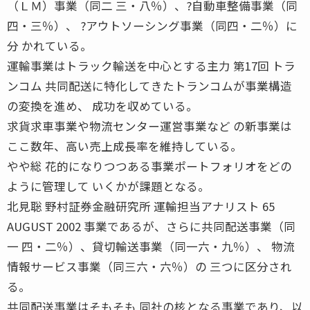
（ＬＭ）事業（同二 三・八％）、?自動車整備事業（同
四・三％）、 ?アウトソーシング事業（同四・二％）に
分 かれている。
運輸事業はトラック輸送を中心とする主力 第17回 トラ
ンコム 共同配送に特化してきたトランコムが事業構造
の変換を進め、 成功を収めている。
求貨求車事業や物流センター運営事業など の新事業は
ここ数年、高い売上成長率を維持している。
やや総 花的になりつつある事業ポートフォリオをどの
ように管理して いくかが課題となる。
北見聡 野村証券金融研究所 運輸担当アナリスト 65
AUGUST 2002 事業であるが、さらに共同配送事業（同
一 四・二％）、貸切輸送事業（同一六・九％）、 物流
情報サービス事業（同三六・六％）の 三つに区分され
る。
共同配送事業はそもそも 同社の核となる事業であり、以