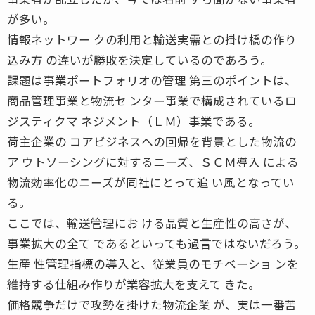
が多い。
情報ネットワー クの利用と輸送実需との掛け橋の作り
込み方 の違いが勝敗を決定しているのであろう。
課題は事業ポートフォリオの管理 第三のポイントは、
商品管理事業と物流セ ンター事業で構成されているロ
ジスティクマ ネジメント（ＬＭ）事業である。
荷主企業の コアビジネスへの回帰を背景とした物流の
ア ウトソーシングに対するニーズ、ＳＣＭ導入 による
物流効率化のニーズが同社にとって追 い風となってい
る。
ここでは、輸送管理にお ける品質と生産性の高さが、
事業拡大の全て であるといっても過言ではないだろう。
生産 性管理指標の導入と、従業員のモチベーショ ンを
維持する仕組み作りが業容拡大を支えて きた。
価格競争だけで攻勢を掛けた物流企業 が、実は一番苦