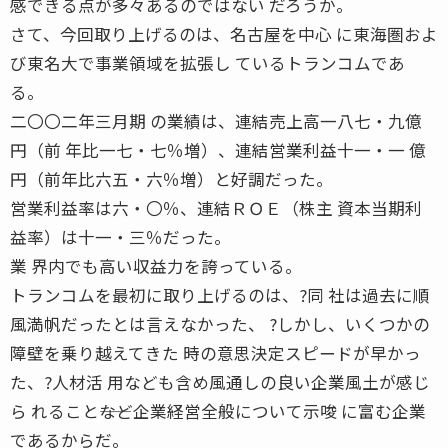
感できる点が多々あるのではない だろうか。
さて、今回取り上げるのは、名古屋を中心 に東海圏およ
び東名大で事業領域を拡張し ているトランコムであ
る。
二〇〇二年三月期 の業績は、連結売上高一八七・九億
円（前 年比一七・七％増）、連結営業利益十一・一 億
円（前年比六五・六％増）と好調だった。
営業利益率は六・〇％、連結ＲＯＥ（株主 資本当期利
益率）は十一・三％だった。
業 界内でも高い収益力を誇っている。
トランコムを最初に取り上げるのは、?同 社は過去に順
風満帆だったとは言えなかった、 ?しかし、いくつかの
障壁を乗り越えてきた 時の意思決定スピードが早かっ
た、?人材活 用なども含め風通しの良い企業風土が感じ
ら れること――など企業経営全般について示唆 に富む企業
であるからだ。