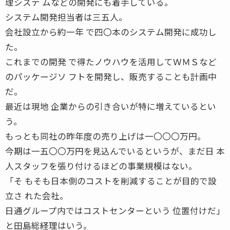
理システ ムなどの開発にも着手している。
システム開発担当者は三五人。
会社設立から約一年 で四〇本のシステム開発に成功し
た。
これまでの開発 で得たノウハウを活用してＷＭＳなど
のパッケージソ フトを開発し、販売することも計画中
だ。
最近は現地 企業からの引き合いが特に増えているとい
う。
もっとも同社の昨年度の売り上げは一〇〇〇万円。
今期は一五〇〇万円を見込んでいるというが、まだ日 本
人スタッフを張り付けるほどの事業規模はない。
「そ もそも日本側のコストを削減することが目的で設
立さ れた会社。
日通グループ内ではコストセンターという 位置付けだ」
と田島総経理はいう。