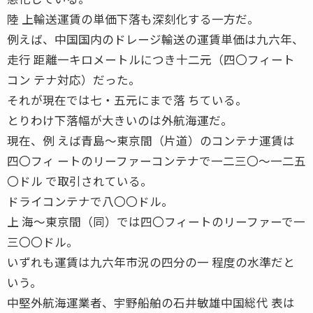
陸 上輸送運賃の単価下落も深刻化する一方だ。
例えば、中国国内のドレージ輸送の運賃単価は九六年、
走行 距離一キロメートルにつき十二元（四〇フィート
コン テナ対応）だった。
それが現在では七・五元にまで落 ちている。
とりわけ下落幅が大きいのは外航海運だ。
現在、例 えば青島〜東京間（片道）のコンテナ運賃は
四〇フィ ートのリーファーコンテナで一二三〇〜一二五
〇ドル で取引されている。
ドライコンテナで八〇〇ドル。
上 海〜東京間（同）では四〇フィートのリーファーで一
三〇〇ドル。
いずれも運賃は九六年市況の四分の一 程度の水準だと
いう。
中堅外航海運業者、宇野船舶の石井敏雄中国総代 表は