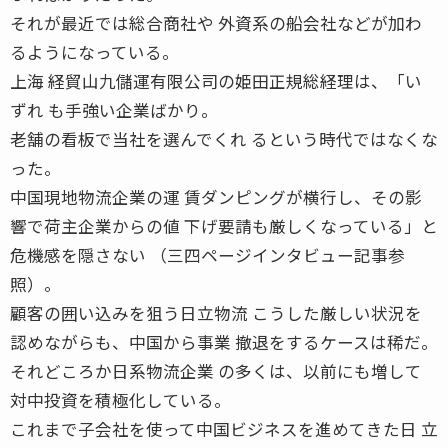
それが最近では総合商社や 外資系の船会社などが加わ
るようになっている。
上海 経貿山九儲運有限公司の姫田正規総経理は、「い
ずれ も手強い企業ばかり。
老舗の看板で当社を選んでくれ るという時代ではなくな
った。
中国現地物流企業の運 賃ダンピングが横行し、その影
響で荷主企業からの値 下げ要請も厳しくなっている」と
危機感を隠さない （三四ページインタビュー記事参
照）。
顧客の囲い込みを狙う日立物流 こうした厳しい状況を
認めながらも、中国から事業 撤退をするケースは稀だ。
それどころか日系物流企業 の多くは、以前にも増して
対中投資を積極化している。
これまで子会社を使って中国ビジネスを進めてきた日 立