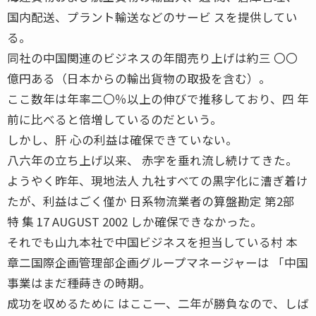
国内配送、プラント輸送などのサービ スを提供してい
る。
同社の中国関連のビジネスの年間売り上げは約三 〇〇
億円ある（日本からの輸出貨物の取扱を含む）。
ここ数年は年率二〇％以上の伸びで推移しており、四 年
前に比べると倍増しているのだという。
しかし、肝 心の利益は確保できていない。
八六年の立ち上げ以来、 赤字を垂れ流し続けてきた。
ようやく昨年、現地法人 九社すべての黒字化に漕ぎ着け
たが、利益はごく僅か 日系物流業者の算盤勘定 第2部
特 集 17 AUGUST 2002 しか確保できなかった。
それでも山九本社で中国ビジネスを担当している村 本
章二国際企画管理部企画グループマネージャーは 「中国
事業はまだ種蒔きの時期。
成功を収めるために はここ一、二年が勝負なので、しば