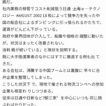
画だ。
社内業務の移管でコスト削減狙う日通 ―― 上海ｅ―テクノ
ロジー ―― AUGUST 2002 18 和によって競争力を失った中
国の船会社によるダンピ ングに引っ張られるかたちで、
運賃がどんどん下がっ ている。
政府や業界団体が介入して、船腹や価格の 調整に動いた
が、状況はまったく改善されない。
消耗 戦が続いている」と現状を説明する。
既に大手陸運業者のなかにはすでに撤退する例も出 て
きた。
ある会社は、沸騰する中国ブームとは裏腹に 早々に合
弁企業を整理してしまった。
こうした状況下 で、現地で催される物流コンペへの参加
企業も様変わ りしつつある。
従来は日通や日新など?御三家〞を中心にいつも 同じ顔
ぶればかりだった。