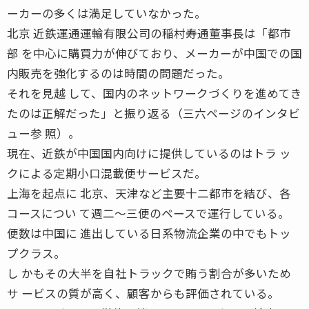
ーカーの多くは満足していなかった。
北京 近鉄運通運輸有限公司の稲村寿通董事長は「都市
部 を中心に購買力が伸びており、メーカーが中国での国
内販売を強化するのは時間の問題だった。
それを見越 して、国内のネットワークづくりを進めてき
たのは正解だった」と振り返る（三六ページのインタビ
ュー参 照）。
現在、近鉄が中国国内向けに提供しているのはトラ ッ
クによる定期小口混載便サービスだ。
上海を起点に 北京、天津など主要十二都市を結び、各
コースについ て週二〜三便のペースで運行している。
便数は中国に 進出している日系物流企業の中でもトッ
プクラス。
し かもその大半を自社トラックで賄う割合が多いため
サ ービスの質が高く、顧客からも評価されている。