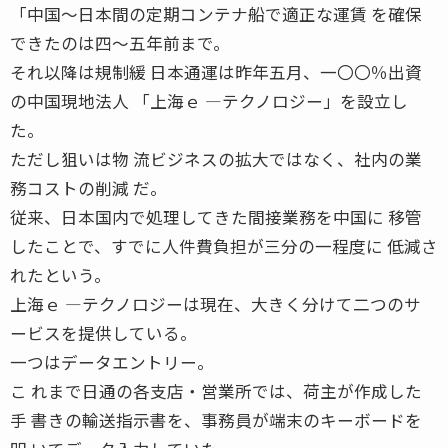
「中国〜日本間の定期コンテナ船で適正な運賃 を確保
できたのは四〜五年前まで。
それ以降は規制緩 日本通運は昨年五月、一〇〇％出資
の中国現地法人 「上海ｅ ―テクノロジー」を設立し
た。
ただし狙いは物 流ビジネスの拡大ではなく、社内の業
務コストの削減 だ。
従来、日本国内で処理してきた間接業務を中国に 移管
したことで、すでに人件費負担が三分の一程度に 低減さ
れたという。
上海ｅ ―テクノロジーは現在、大きく分けて二つのサ
ービスを提供している。
一つはデータエントリー。
こ れまで日通の各支店・営業所では、荷主が作成した
手 書きの輸送指示書を、事務員が端末のキーボードを