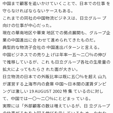
中国まで顧客を追いかけていくことで、日本での仕事 を
守らなければならないケースもある。
これまでの同社の中国物流ビジネスは、日立グルー プ
向けの仕事が中心だった。
現在の華南地区や華東 地区での拠点展開も、グループ企
業の中国進出に合 わせて進められてきたものだ。
典型的な物流子会社の 中国進出パターンと言える。
中国ビジネスでの売り上 げは年率一五〜二〇％の伸び
で推移しているが、これ も日立グループ各社の生産量の
拡大によってもたらさ れた面が大きい。
日立物流の日本での外販比率は既に五〇％を超え 山九
が運営する上海市内の倉庫 中国〜日本間の運賃ダンピ
ングは激しい 19 AUGUST 2002 特 集 ているのに対し
て、中国では一〇〜二〇％にとどまっ ている。
実際には「外部顧客の数は増えているが、日 立グループ
の仕事がそれを上回る伸びを示しているた め、なかな