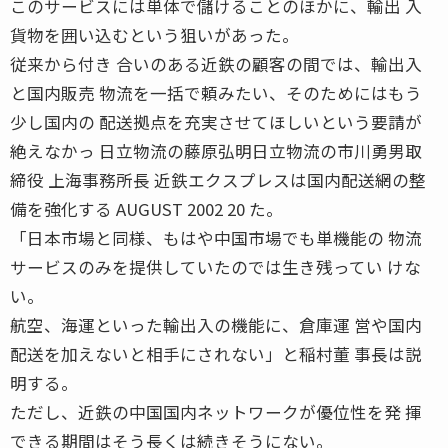
このサービスには単体で儲けることのほかに、輸出 入
貨物を囲い込むという狙いがあった。
従来から付き 合いのある近鉄の顧客の間では、輸出入
と国内販売 物流を一括で頼みたい、そのためにはもう
少し国内の 配送拠点を充実させてほしいという要請が
絶えなかっ 日立物流の藤原弘明日立物流の市川勇男取
締役 上海事務所長 近鉄エクスプレスは国内配送網の整
備を強化する AUGUST 2002 20 た。
「日本市場と同様、もはや中国市場でも単機能の 物流
サービスのみを提供していたのでは生き残ってい けな
い。
航空、海運といった輸出入の機能に、倉庫運 営や国内
配送を加えないと相手にされない」と稲村董 事長は説
明する。
ただし、近鉄の中国国内ネットワークが優位性を発 揮
できる期間はそう長くは続きそうにない。