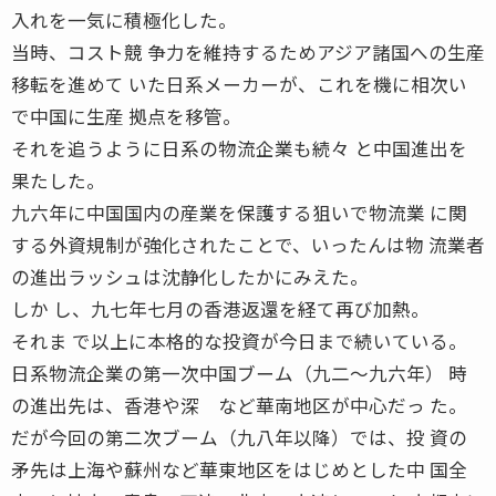
入れを一気に積極化した。
当時、コスト競 争力を維持するためアジア諸国への生産
移転を進めて いた日系メーカーが、これを機に相次い
で中国に生産 拠点を移管。
それを追うように日系の物流企業も続々 と中国進出を
果たした。
九六年に中国国内の産業を保護する狙いで物流業 に関
する外資規制が強化されたことで、いったんは物 流業者
の進出ラッシュは沈静化したかにみえた。
しか し、九七年七月の香港返還を経て再び加熱。
それま で以上に本格的な投資が今日まで続いている。
日系物流企業の第一次中国ブーム（九二〜九六年） 時
の進出先は、香港や深 など華南地区が中心だっ た。
だが今回の第二次ブーム（九八年以降）では、投 資の
矛先は上海や蘇州など華東地区をはじめとした中 国全