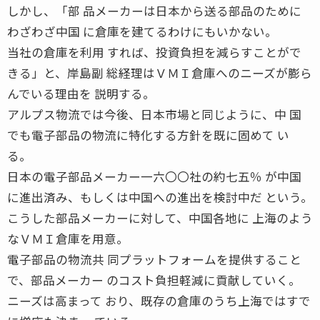
しかし、「部 品メーカーは日本から送る部品のために
わざわざ中国 に倉庫を建てるわけにもいかない。
当社の倉庫を利用 すれば、投資負担を減らすことがで
きる」と、岸島副 総経理はＶＭＩ倉庫へのニーズが膨ら
んでいる理由を 説明する。
アルプス物流では今後、日本市場と同じように、中 国
でも電子部品の物流に特化する方針を既に固めて い
る。
日本の電子部品メーカー一六〇〇社の約七五％ が中国
に進出済み、もしくは中国への進出を検討中だ という。
こうした部品メーカーに対して、中国各地に 上海のよう
なＶＭＩ倉庫を用意。
電子部品の物流共 同プラットフォームを提供すること
で、部品メーカー のコスト負担軽減に貢献していく。
ニーズは高まって おり、既存の倉庫のうち上海ではすで