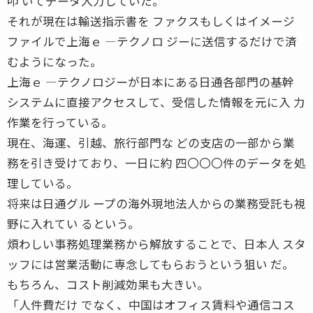
叩 いてデータ入力していた。
それが現在は輸送指示書を ファクスもしくはイメージ
ファイルで上海ｅ ―テクノロ ジーに送信するだけで済
むようになった。
上海ｅ ―テクノロジーが日本にある日通各部門の基幹
システムに直接アクセスして、受信した情報を元に入 力
作業を行っている。
現在、海運、引越、旅行部門な どの支店の一部から業
務を引き受けており、一日に約 四〇〇〇件のデータを処
理している。
将来は日通グル ープの海外現地法人からの業務受託も視
野に入れてい るという。
煩わしい事務処理業務から解放することで、日本人 スタ
ッフには営業活動に専念してもらおうという狙い だ。
もちろん、コスト削減効果も大きい。
「人件費だけ でなく、中国はオフィス賃料や通信コス