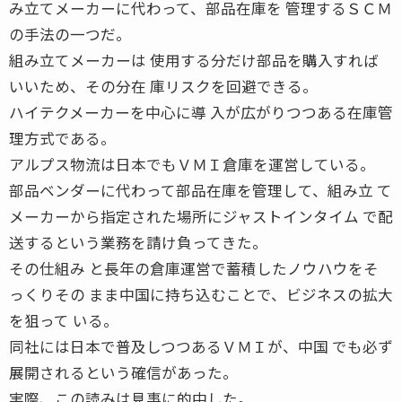
み立てメーカーに代わって、部品在庫を 管理するＳＣＭ
の手法の一つだ。
組み立てメーカーは 使用する分だけ部品を購入すれば
いいため、その分在 庫リスクを回避できる。
ハイテクメーカーを中心に導 入が広がりつつある在庫管
理方式である。
アルプス物流は日本でもＶＭＩ倉庫を運営している。
部品ベンダーに代わって部品在庫を管理して、組み立 て
メーカーから指定された場所にジャストインタイム で配
送するという業務を請け負ってきた。
その仕組み と長年の倉庫運営で蓄積したノウハウをそ
っくりその まま中国に持ち込むことで、ビジネスの拡大
を狙って いる。
同社には日本で普及しつつあるＶＭＩが、中国 でも必ず
展開されるという確信があった。
実際、この読みは見事に的中した。