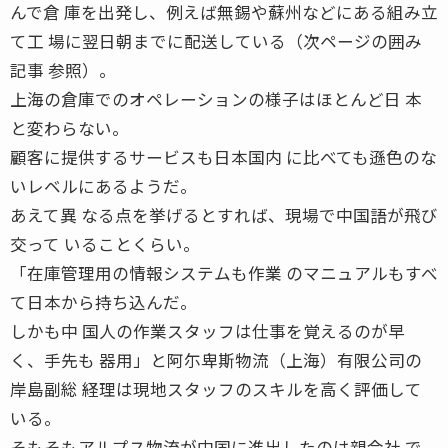
んで倉 庫を出発し、例えば無錫や蘇州などにある組み立
て工 場に翌日朝までに配送している（次ページの囲み
記事 参照）。
上海の倉庫でのオペレーションの様子はほとんど日 本
と変わらない。
顧客に提供するサービスも日本国内 に比べても遜色のな
いレベルにあるようだ。
あえて異 なる点を挙げるとすれば、現場で中国語が飛び
交って いることくらい。
「在庫管理用の情報システムも作業 のマニュアルもすべ
て日本から持ち込んだ。
しかも中 国人の作業スタッフは仕事を覚えるのが早
く、手先も 器用」と阿尓卑斯物流（上海）有限公司の
岸島副総 経理は現地スタッフのスキルを高く評価して
いる。
そもそもアルプス物流が中国に進出したのは親会社 で