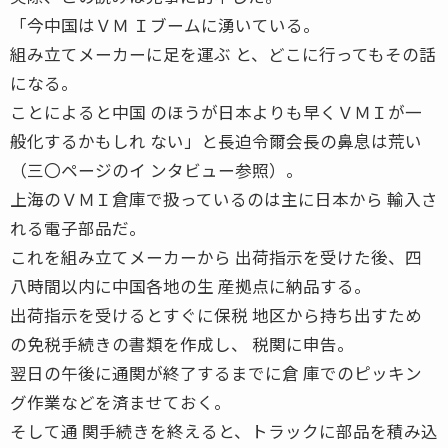
「今中国はＶＭ Ｉブームに湧いている。
組み立てメーカーに足を運ぶ と、どこに行ってもその話
になる。
ことによると中国 のほうが日本よりも早くＶＭＩが一
般化するかもしれ ない」と長迫令爾会長の鼻息は荒い
（三〇ページのイ ンタビュー参照）。
上海のＶＭＩ倉庫で扱っているのは主に日本から 輸入さ
れる電子部品だ。
これを組み立てメーカーから 出荷指示を受けた後、四
八時間以内に中国各地の生 産拠点に納品する。
出荷指示を受けるとすぐに保税 地区から持ち出すため
の免税手続きの書類を作成し、 税関に申告。
翌日の午後に通関が終了するまでに倉 庫でのピッキン
グ作業などを済ませておく。
そして通 関手続きを終えると、トラックに部品を積み込