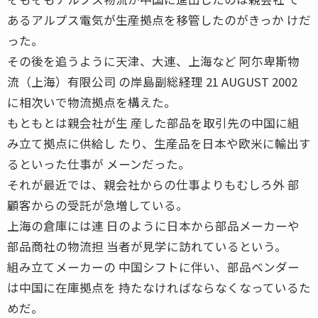
あるアルプス電気が生産拠点を移管したのがきっか けだ
った。
その後を追うように天津、大連、上海など 阿尓卑斯物
流（上海）有限公司 の岸島副総経理 21 AUGUST 2002
に相次いで物流拠点を構えた。
もともとは親会社が生 産した部品を取引先の中国に組
み立て拠点に供給し たり、生産品を日本や欧米に輸出す
るといった仕事が メーンだった。
それが最近では、親会社からの仕事よりもむしろ外 部
顧客からの受託が急増している。
上海の倉庫には連 日のように日本から部品メーカーや
部品商社の物流担 当者が見学に訪れているという。
組み立てメーカーの 中国シフトに伴い、部品ベンダー
は中国に在庫拠点を 持たなければならなくなっているた
めだ。