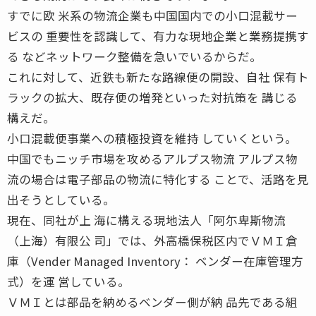
すでに欧 米系の物流企業も中国国内での小口混載サー
ビスの 重要性を認識して、有力な現地企業と業務提携す
る などネットワーク整備を急いでいるからだ。
これに対して、近鉄も新たな路線便の開設、自社 保有ト
ラックの拡大、既存便の増発といった対抗策を 講じる
構えだ。
小口混載便事業への積極投資を維持 していくという。
中国でもニッチ市場を攻めるアルプス物流 アルプス物
流の場合は電子部品の物流に特化する ことで、活路を見
出そうとしている。
現在、同社が上 海に構える現地法人「阿尓卑斯物流
（上海）有限公 司」では、外高橋保税区内でＶＭＩ倉
庫（Vender Managed Inventory： ベンダー在庫管理方
式）を運 営している。
ＶＭＩとは部品を納めるベンダー側が納 品先である組