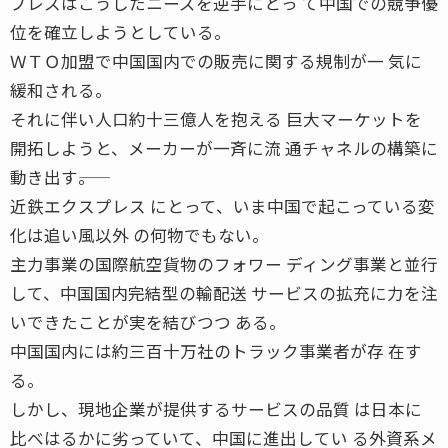
プレスはこうしたニーズを逆手にとっ て中国での競争優
位を確立しようとしている。
ＷＴＯ加盟で中国国内での販売に関する規制が一 気に
緩和される。
それに伴い人口約十三億人を抱える 巨大マーケットを
開拓しようと、メーカーが一斉に流 通チャネルの構築に
動き出す――。
近鉄エクスプレス にとって、いま中国で起こっている変
化は追い風以外 の何物でもない。
主力事業の国際航空貨物のフォワー ディング事業と並行
して、中国国内完結型の輸配送 サービスの拡充に力を注
いできたことが実を結びつつ ある。
中国国内には約三百十万社のトラック事業者が存 在す
る。
しかし、現地企業が提供するサービスの品質 は日本に
比べはるかに劣っていて、中国に進出してい る外資系メ