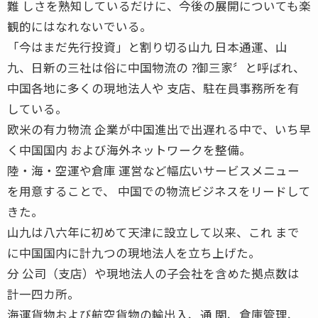
難 しさを熟知しているだけに、今後の展開についても楽
観的にはなれないでいる。
「今はまだ先行投資」と割り切る山九 日本通運、山
九、日新の三社は俗に中国物流の ?御三家〞と呼ばれ、
中国各地に多くの現地法人や 支店、駐在員事務所を有
している。
欧米の有力物流 企業が中国進出で出遅れる中で、いち早
く中国国内 および海外ネットワークを整備。
陸・海・空運や倉庫 運営など幅広いサービスメニュー
を用意することで、 中国での物流ビジネスをリードして
きた。
山九は八六年に初めて天津に設立して以来、これ まで
に中国国内に計九つの現地法人を立ち上げた。
分 公司（支店）や現地法人の子会社を含めた拠点数は
計一四カ所。
海運貨物および航空貨物の輸出入、通 関、倉庫管理、