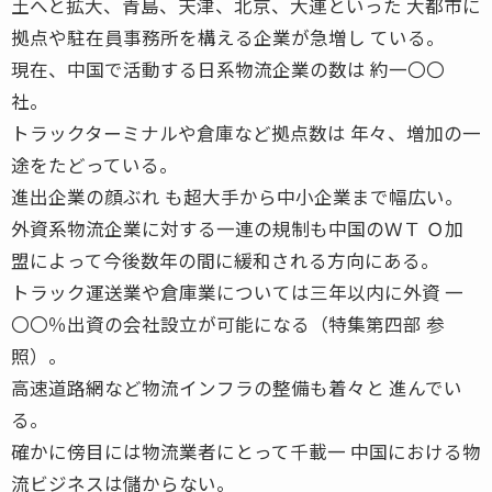
土へと拡大、青島、天津、北京、大連といった 大都市に
拠点や駐在員事務所を構える企業が急増し ている。
現在、中国で活動する日系物流企業の数は 約一〇〇
社。
トラックターミナルや倉庫など拠点数は 年々、増加の一
途をたどっている。
進出企業の顔ぶれ も超大手から中小企業まで幅広い。
外資系物流企業に対する一連の規制も中国のＷＴ Ｏ加
盟によって今後数年の間に緩和される方向にある。
トラック運送業や倉庫業については三年以内に外資 一
〇〇％出資の会社設立が可能になる（特集第四部 参
照）。
高速道路網など物流インフラの整備も着々と 進んでい
る。
確かに傍目には物流業者にとって千載一 中国における物
流ビジネスは儲からない。