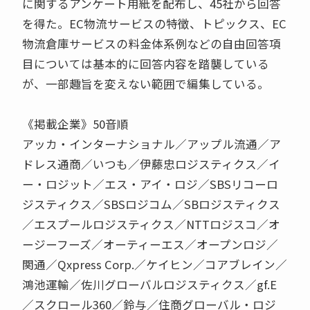
に関するアンケート用紙を配布し、45社から回答
を得た。EC物流サービスの特徴、トピックス、EC
物流倉庫サービスの料金体系例などの自由回答項
目については基本的に回答内容を踏襲している
が、一部趣旨を変えない範囲で編集している。
《掲載企業》50音順
アッカ・インターナショナル／アップル流通／ア
ドレス通商／いつも／伊藤忠ロジスティクス／イ
ー・ロジット／エス・アイ・ロジ／SBSリコーロ
ジスティクス／SBSロジコム／SBロジスティクス
／エスプールロジスティクス／NTTロジスコ／オ
ージーフーズ／オーティーエス／オープンロジ／
関通／Qxpress Corp.／ケイヒン／コアブレイン／
鴻池運輸／佐川グローバルロジスティクス／gf.E
／スクロール360／鈴与／住商グローバル・ロジ