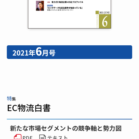
6
2021年
月号
特
集
EC物流白書
新たな市場セグメントの競争軸と勢力図
PDF
テキスト