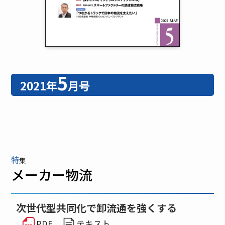
5
2021年
月号
特
集
メーカー物流
次世代型共同化で卸流通を強くする
PDF
テキスト