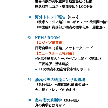
世界有数の高収益体質航空会社に転換
懸念材料はコスト増加要因とLCC不振
海外トレンド報告
58
【News】
《欧米＆アジア編》
DHLがアジア〜欧州間の輸
《中国編》
商務部が物流の標準化を一層推進へ
NEWS ROOM
62
【ロジビズ最前線】
日野自動車（前編）／サトーグループ
【ニュースルーム特別編】
●
物流不動産のキーパーソンに聞く《第3回》
三菱地所、清水建設
●
JLLの物流不動産賃貸市場リポート
湯浅和夫の物流コンサル道場
74
《第164回》
〜温故知新編 第45回〜
今に続くトレンドの始まり
奥村宏の判断学
78
《第164回》
真の実学とは何か？