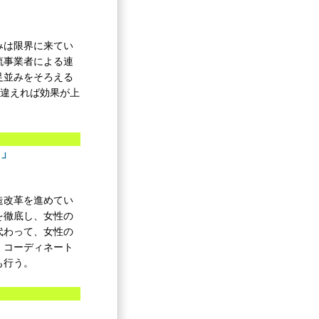
みは限界に来てい
流事業者による連
足並みをそろえる
間違えれば効果が上
る」
造改革を進めてい
を徹底し、女性の
代わって、女性の
、コーディネート
も行う。