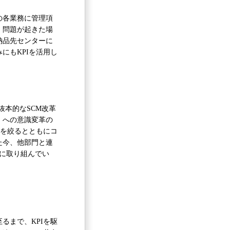
の各業務に管理項
。問題が起きた場
納品先センターに
にもKPIを活用し
抜本的なSCM改革
」への意識変革の
数を絞るとともにコ
た今、他部門と連
に取り組んでい
るまで、KPIを駆