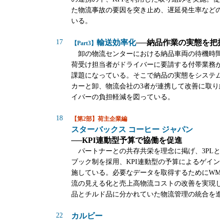
た物流事故の要因を突き止め、遅延発生率など
いる。
17
輸送効率化
──納品作業の実態を把
【Part3】
卸の物流センターにおける納品車両の待機時
荷受け担当者がドライバーに要請する付帯業務
課題になっている。そこで納品の実態をシステ
カーと卸、物流会社の3者が連携して改善に取り
イバーの負担軽減を図っている。
18
【第2部】荷主企業編
スターバックス コーヒー ジャパン
──KPI連動型予算で協働を促進
パートナーとの共存共栄を理念に掲げ、3PL
ブック制を採用、KPI連動型の予算によるゲイ
施している。必要なデータを取得するためにWM
流の見える化と売上高物流コストの改善を実現
品とチルド品に分かれていた物流管理の統合を
22
カルビー