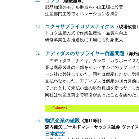
コマツ
44
〈物流拠点〉
部品物流のモデル拠点を小山工場に設置
生産部門主導でオペレーションを刷新
コクヨサプライロジスティクス
48
〈現場改善
トヨタ生産方式で作業生産性・品質を向上
研修卒業生を推進役に工場にも対象拡大
52
アディダスのサプライヤー倒産問題
〈海外
アディダス、ナイキ、ダラス・カウボーイズ
業は商品製造の一部をインドネシアのサプライヤ
ーン社に外注していた。同社は倒産したが、労
支払わなかった。アディダスは倒産の10カ月前
ていたとして未払い金の応分負担を断った。し
同社は倒産直前まで取引があったことを認めた
Columns
物流企業の値段
56
《第110回》
森内健矢 ゴールドマン・サックス証券 ヴァイ
日本航空