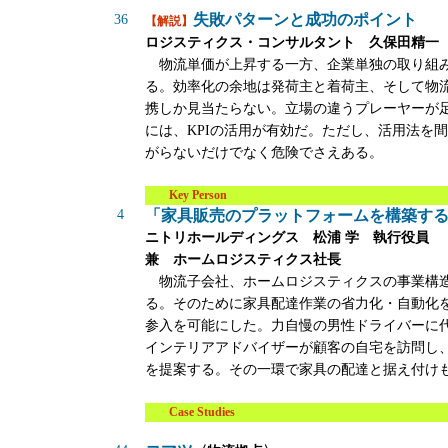
失敗パターンと成功のポイント
36
【解説】
ロジスティクス・コンサルタント 久保田精一
物流単価が上昇する一方、企業単独の取り組
る。効率化の余地は発荷主と着荷主、そして物
携しか見当たらない。立場の違うプレーヤーが
には、KPIの活用が有効だ。ただし、活用法を
がらないだけでなく危険でさえある。
Key Person
4
「家具販売のプラットフォームを構築す
ニトリホールディングス 松浦 学 執行役員
兼 ホームロジスティクス社長
物流子会社、ホームロジスティクスの事業構
る。そのために家具配達作業の省力化・自動化
参入を可能にした。力自慢の男性ドライバーに
インテリアアドバイザーが顧客の自宅を訪問し
を提案する。その一環で家具の配達と据え付け
Case Studies