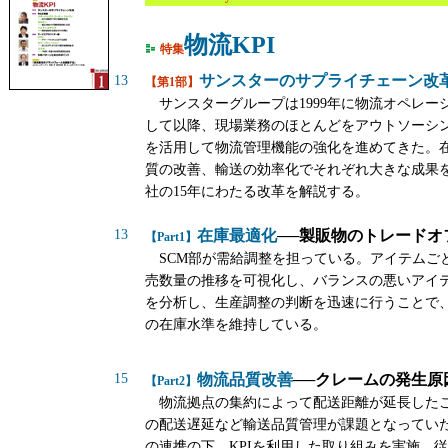
物流KPI
特集
サンスターのサプライチェーン改
13
【第1部】
サンスターグループは1999年に物流オペレー
して以降、現場業務のほとんどをアウトソーシン
を活用して物流管理機能の強化を進めてきた。
質の改善、輸送の効率化でそれぞれ大きな成果
社の15年にわたる改革を解説する。
13
在庫最適化
──製販物のトレードオ
【Part1】
SCM部が需給調整を担っている。アイテムご
売数量の推移を可視化し、バランスの悪いアイ
を分析し、生産調整の判断を迅速に行うことで
の在庫水準を維持している。
15
物流品質改善
──クレームの発生原
【Part2】
物流拠点の集約によって配送距離が延長した
の配送遅延など輸送品質管理が課題となってい
の連携の下、KPIを利用した取り組みを実施。