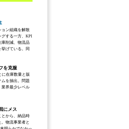
革
ション組織を解散
グする一方、KPI
在庫削減、物流品
を挙げている。同
フを克服
とに在庫数量と販
テムを抽出。問題
、業界最少レベル
因にメス
ことから、納品時
た。物流事業者と
従来明らかでなかっ