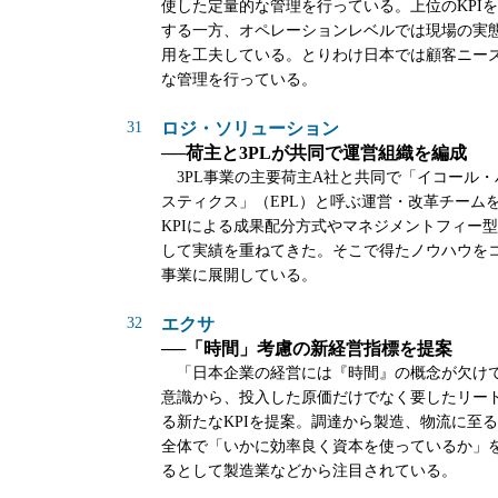
使した定量的な管理を行っている。上位のKPI
する一方、オペレーションレベルでは現場の実
用を工夫している。とりわけ日本では顧客ニー
な管理を行っている。
31
ロジ・ソリューション
──荷主と3PLが共同で運営組織を編成
3PL事業の主要荷主A社と共同で「イコール・
スティクス」（EPL）と呼ぶ運営・改革チーム
KPIによる成果配分方式やマネジメントフィー
して実績を重ねてきた。そこで得たノウハウを
事業に展開している。
32
エクサ
──「時間」考慮の新経営指標を提案
「日本企業の経営には『時間』の概念が欠け
意識から、投入した原価だけでなく要したリー
る新たなKPIを提案。調達から製造、物流に至
全体で「いかに効率良く資本を使っているか」
るとして製造業などから注目されている。