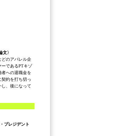
〉
論文〉
などのアパレル企
ーであるPTキゾ
働者への退職金を
に契約を打ち切っ
かし、後になって
。
ス・プレジデント