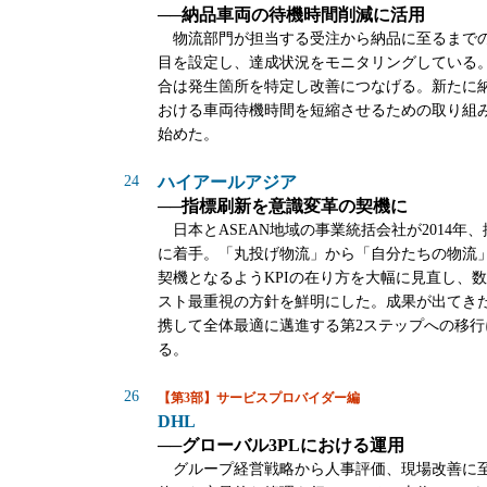
──納品車両の待機時間削減に活用
物流部門が担当する受注から納品に至るまで
目を設定し、達成状況をモニタリングしている
合は発生箇所を特定し改善につなげる。新たに
おける車両待機時間を短縮させるための取り組み
始めた。
24
ハイアールアジア
──指標刷新を意識変革の契機に
日本とASEAN地域の事業統括会社が2014年、
に着手。「丸投げ物流」から「自分たちの物流
契機となるようKPIの在り方を大幅に見直し、
スト最重視の方針を鮮明にした。成果が出てき
携して全体最適に邁進する第2ステップへの移行
る。
26
【第3部】サービスプロバイダー編
DHL
──グローバル3PLにおける運用
グループ経営戦略から人事評価、現場改善に至