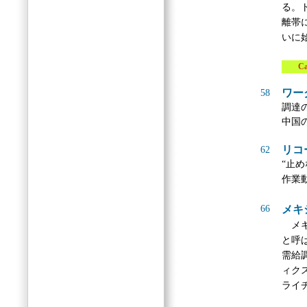
る。
離帯
いに
Case
ワー
58
調達
中国
リコ
62
“止
作業
66
メキ
メキ
と呼
需給
ィク
ライ