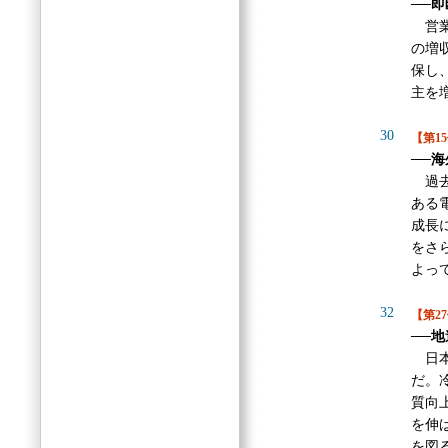
──
営業
の増
保し
主を
30
【第1
──
過去
ある
成長
をさ
よっ
32
【第2
──
日本
だ。
質向
を伸
を図