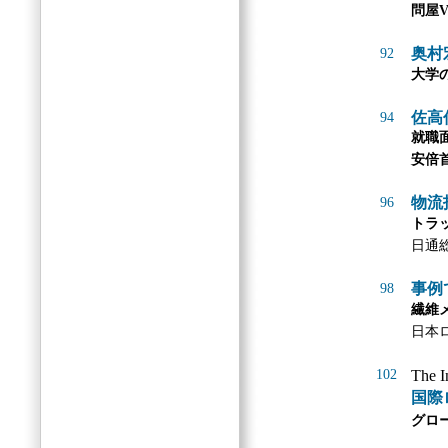
問屋
奥村
92
大学
佐高
94
就職
安倍
物流
96
トラ
日通
事例
98
繊維
日本
102
The I
国際
グロ