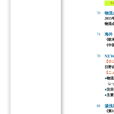
Col
物流
70
201
物流
海外
74
《欧
《中
NEW
78
【ロ
日野
【ニ
●
物流
レッ
●
注目
●
主要
湯浅
88
《第1