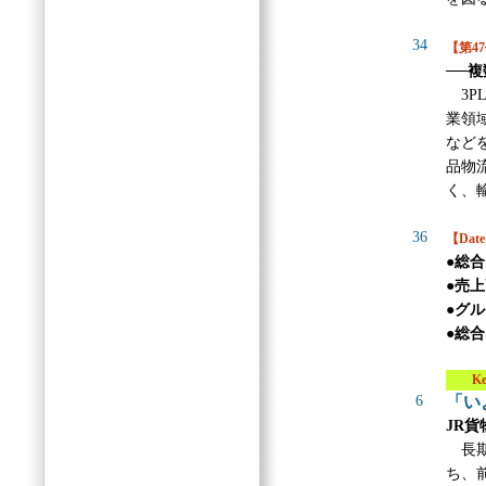
34
【第4
──
3P
業領
など
品物
く、
36
【Dat
●総
●売上
●グル
●総合
Key 
6
「い
JR
長期
ち、