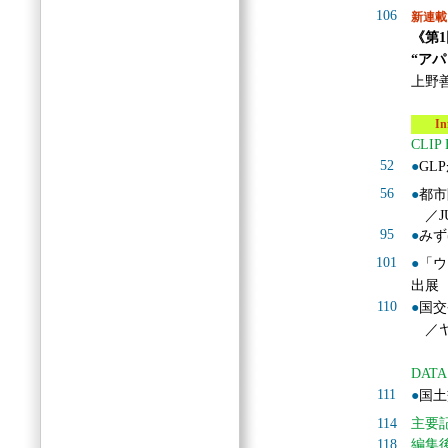
106
新連載
《第
“ア
上野
Info
CLIP
52
●
GL
56
●
都市
／J
95
●
みず
101
●
「ウ
出展
110
●
国交
／ヤ
DATA
111
●
国土
114
主要
118
編集