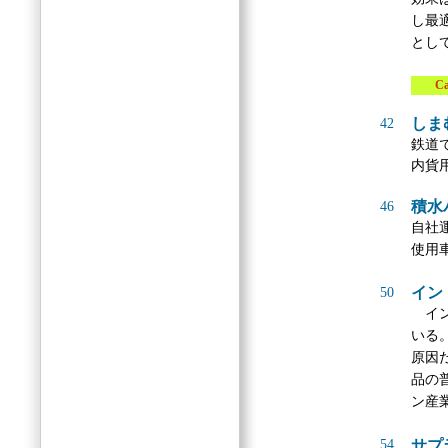
し最
とし
Case
しま
42
鉄道
内貨
積水
46
自社
使用
イン
50
イン
いる
原因
品の
ン産
54
サプ