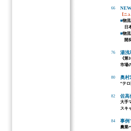
NEW
66
【ニュ
■
物流
日本
■
物流
開発
湯浅
76
《第1
市場
奥村
80
“テ
佐高
82
大手
スキ
事例
84
農業