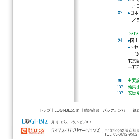
／日
87
●
日本
／ラ
DATA
94
●
国土
●
〜物
（20
東京
一五
98
主要
102
編集
103
広告