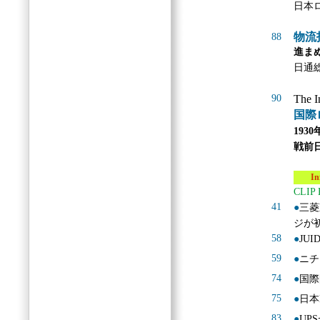
日本
物流
88
進ま
日通
90
The I
国際
19
戦前
Info
CLIP
41
●
三菱
ジが
58
●
JU
59
●
ニチ
74
●
国際
75
●
日本
83
●
UP