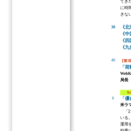
てき
に時
きな
《北
30
《中
《四
《九
40
【第3
「荷
We
局長
Key 
6
「優
米ラ
「計
いる
運用
効果