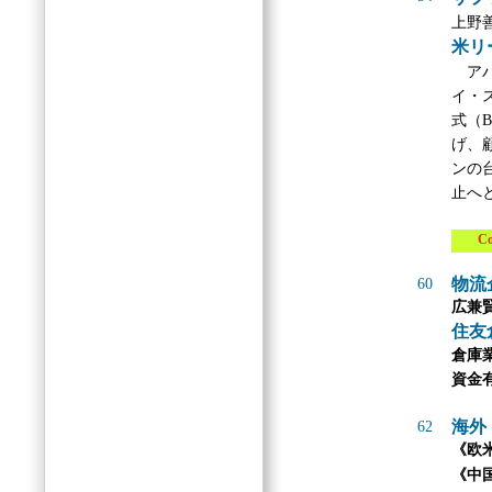
上野
米リ
アパ
イ・
式（B
げ、
ンの
止へ
Col
物流
60
広兼
住友
倉庫
資金
海外
62
《欧
《中