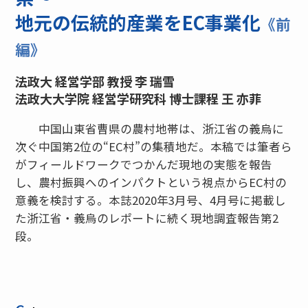
地元の伝統的産業をEC事業化
《前
編》
法政大 経営学部 教授 李 瑞雪
法政大大学院 経営学研究科 博士課程 王 亦菲
中国山東省曹県の農村地帯は、浙江省の義烏に
次ぐ中国第2位の“EC村”の集積地だ。本稿では筆者ら
がフィールドワークでつかんだ現地の実態を報告
し、農村振興へのインパクトという視点からEC村の
意義を検討する。本誌2020年3月号、4月号に掲載し
た浙江省・義烏のレポートに続く現地調査報告第2
段。