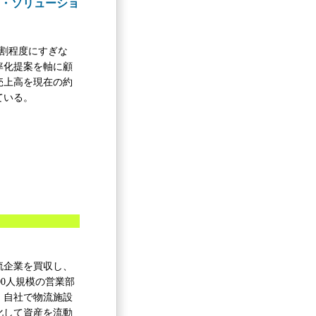
ス・ソリューショ
」
割程度にすぎな
率化提案を軸に顧
売上高を現在の約
ている。
流企業を買収し、
00人規模の営業部
。自社で物流施設
化して資産を流動