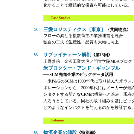
化することで継続的な投資を可能にしている。
Case Studies
三愛ロジスティクス［東京］
56
〈共同物流〉
フローの異なる複数荷主の業務運営を統合
独自の工夫で生産性・品質も大幅に向上
60
サプライチェーン解剖
《第13回》
上野善信 金沢工業大虎ノ門大学院MBAプログ
米プロクター・アンド・ギャンブル
──
SCM先進企業のビッグデータ活用
米P&GのSCMは1990年代に取り組んだ米ウ
ボレーションから、2000年代にはメーカーが最
ンタクトする新たなCRMの構築へと進み、現在
入ろうとしている。同社の取り組みを基にビッグ
どのようなインパクトを与えるのかを検証する
Columns
物流企業の値段
66
《特別編》