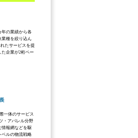
》
カ年の業績から各
象業種を絞り込ん
されたサービスを提
た企業が2桁ペー
長
際一体のサービス
ツ・アパレル分野
な情報網などを駆
レベルの物流戦略