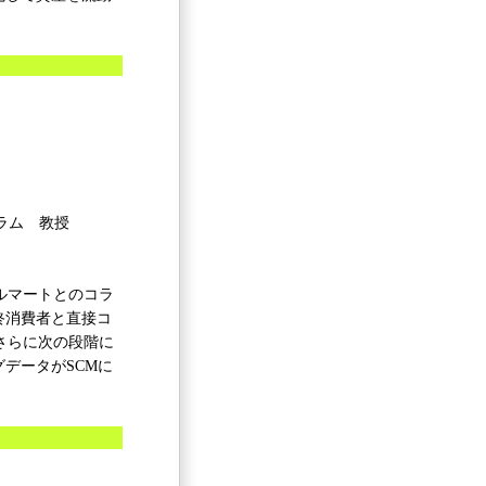
ラム 教授
ォルマートとのコラ
終消費者と直接コ
さらに次の段階に
データがSCMに
。