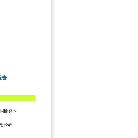
報告
共同開発へ
版を公表