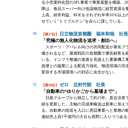
る小売業特化型の3PL事業で事業基盤を構築。20
降は、食品スーパー向け低温物流に経営資源を
上高、経常利益、ROEをそれぞれ年率10％以上
せていく“トリプルテン”を自らに課している。
30
日立物流首都圏 福本和哉 社長
【第17位】
「究極の無人化物流を追求・創出へ」
スポーツ・アパレル向けの共同配送が著名ブ
価されるなど、最激戦区の首都圏で優良顧客を
いる。インフラ整備の進展を見据えた重量機工
急便との協業による配送力強化、物流現場の完
変容する市場環境への対応に余念がない。
32
ゼロ 北村竹朗 社長
【第18位】
「自動車の“ゆりかごから墓場まで”」
日産グループから独立して約15年。直近決算
績を更新した。主軸の完成車輸送は新車に加え
る。自動車の陸送を入口に周辺事業へと業務の
連結売上高1千億円の大台も視野に入りつつある