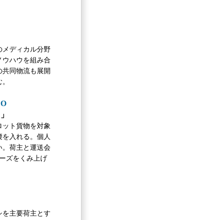
のメディカル分野
ノウハウを組み合
の共同物流も展開
む。
O
る」
ロット貨物を対象
腰を入れる。個人
い。荷主と運送会
ーズをくみ上げ
シを主要荷主とす