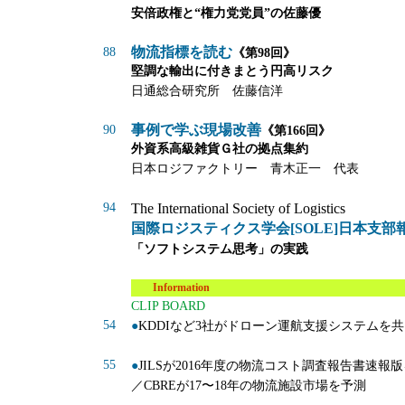
安倍政権と“権力党党員”の佐藤優
物流指標を読む
88
《第98回》
堅調な輸出に付きまとう円高リスク
日通総合研究所 佐藤信洋
事例で学ぶ現場改善
90
《第166回》
外資系高級雑貨Ｇ社の拠点集約
日本ロジファクトリー 青木正一 代表
94
The International Society of Logistics
国際ロジスティクス学会[SOLE]日本支部
「ソフトシステム思考」の実践
Information
CLIP BOARD
54
●
KDDIなど3社がドローン運航支援システムを
55
●
JILSが2016年度の物流コスト調査報告書速報
／CBREが17〜18年の物流施設市場を予測