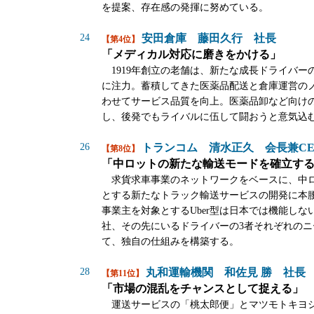
を提案、存在感の発揮に努めている。
24
安田倉庫 藤田久行 社長
【第4位】
「メディカル対応に磨きをかける」
1919年創立の老舗は、新たな成長ドライバー
に注力。蓄積してきた医薬品配送と倉庫運営の
わせてサービス品質を向上。医薬品卸など向け
し、後発でもライバルに伍して闘おうと意気込
26
トランコム 清水正久 会長兼CE
【第8位】
「中ロットの新たな輸送モードを確立す
求貨求車事業のネットワークをベースに、中
とする新たなトラック輸送サービスの開発に本
事業主を対象とするUber型は日本では機能しな
社、その先にいるドライバーの3者それぞれのニ
て、独自の仕組みを構築する。
28
丸和運輸機関 和佐見 勝 社長
【第11位】
「市場の混乱をチャンスとして捉える」
運送サービスの「桃太郎便」とマツモトキヨ