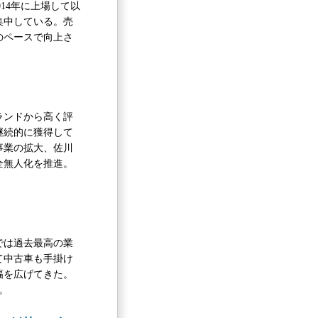
14年に上場して以
集中している。売
のペースで向上さ
ランドから高く評
継続的に獲得して
事業の拡大、佐川
全無人化を推進。
では過去最高の業
て中古車も手掛け
幅を広げてきた。
。