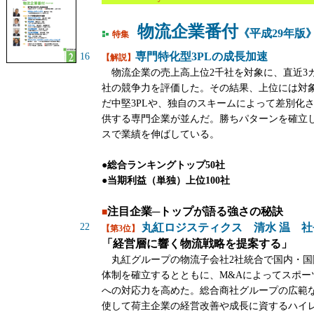
物流企業番付
《平成29年版
特集
専門特化型3PLの成長加速
16
【解説】
物流企業の売上高上位2千社を対象に、直近3
社の競争力を評価した。その結果、上位には対
だ中堅3PLや、独自のスキームによって差別化
供する専門企業が並んだ。勝ちパターンを確立し
スで業績を伸ばしている。
●総合ランキングトップ50社
●当期利益（単独）上位100社
注目企業─トップが語る強さの秘訣
■
22
丸紅ロジスティクス 清水 温 社
【第3位】
「経営層に響く物流戦略を提案する」
丸紅グループの物流子会社2社統合で国内・国
体制を確立するとともに、M&Aによってスポー
への対応力を高めた。総合商社グループの広範
使して荷主企業の経営改善や成長に資するハイ