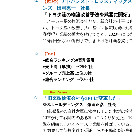
34
アドバンスト・ロジスティック
【第22位】
ンズ 田村惠一 社長
「トヨタ流の物流改善手法を武器に開拓
メーカー系の物流会社だが、親会社の仕事は1
い。トヨタ流の改善手法に基づく物流現場の効
客獲得と業績の拡大を続けてきた。2020年には
115億円から200億円まで引き上げる計画を掲げ
36
【Date】
●総合ランキング50音別索引
●売上高（単独）上位500社
●グループ売上高 上位50社
●総合ランキング 上位500社
Key Person
6
「旧来型物流会社を3PLに変革した」
SBSホールディングス 鎌田正彦 社長
償却済みの自社倉庫に依存していた老舗の物
10年かけて戦闘力のある3PLにつくり変えた。1
隊を組織し、ハイペースで業績を伸ばしている
を開発して新規案件を受託、その不動産を証券