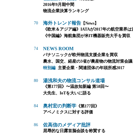
2016年9月期中間
物流企業決算ランキング
海外トレンド報告
70
【News】
《欧米＆アジア編》
IATAが2017年の航空業界
《中国編》
海航集団が米IT機器販売大手を買収
NEWS ROOM
74
パナソニックが欧州物流支援企業を買収
農水、国交、経産の3省が農産物の物流対策会議
特別編
主要企業・関連団体の年頭所感2017
湯浅和夫の物流コンサル道場
80
《第177回》
〜温故知新編 第58回〜
大先生、IoTを大いに語る
奥村宏の判断学
84
《第177回》
アベノミクスに対する評価
佐高信のメディア批評
86
屈辱的な日露首脳会談を称賛する