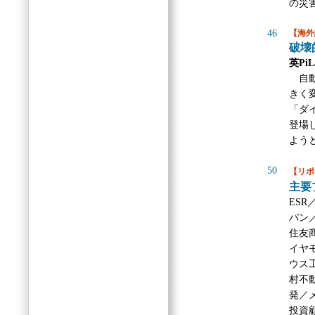
の災
46
【海外
破壊
英PiLa
自動
きく
「ダ
登場
よう
50
【リポ
主要
ES
パン
住友
イヤ
ウス
村不
発／
投資