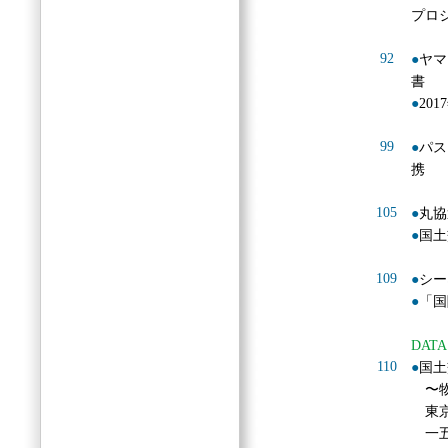
プロ
92
●
ヤマ
書
●
20
99
●
パス
携
105
●
丸協
●
国土
109
●
シー
●
「国
DATA
110
●
国土
〜物
東京
一五