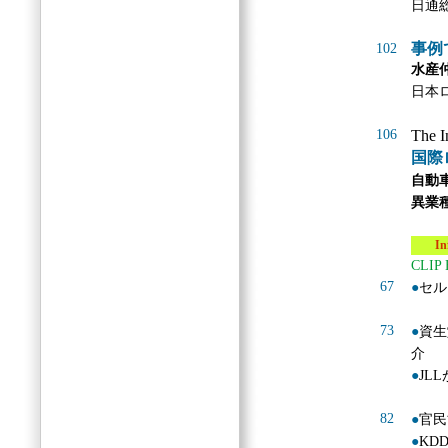
日通
事例
102
水産
日本
106
The I
国際
自動
異業
Info
CLIP
67
●
セル
73
●
資生
介
●
JL
82
●
官民
●
KD