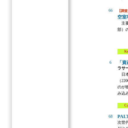
66
【調査
空室
主要
部）
Key 
「資
6
ラサ
日本
（2
のが
み込
Case
PAL
68
次世