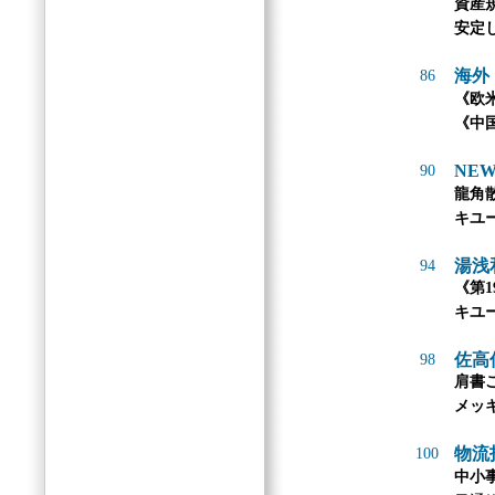
資産
安定
海外
86
《欧
《中
NEW
90
龍角
キユ
湯浅
94
《第1
キユ
佐高
98
肩書
メッ
物流
100
中小