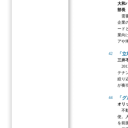
大和
部長
需要
企業
ード
業向
アや
42
「立
三井
20
テナ
絞り
が奏
44
「グ
オリ
不動
使。
を前