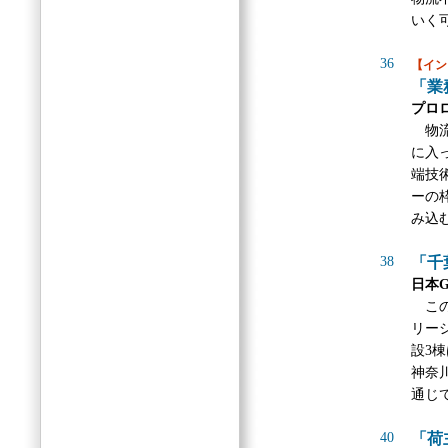
いく
36
【イン
「業
プロ
物流
に入
端技
ーの
み込
38
「千
日本
この
リー
設3
神奈
通じ
40
「荷