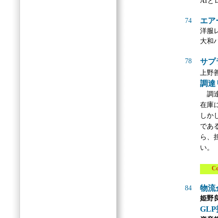
AI
エア
74
洋服
大和
78
サプ
上野
調達
調
在庫
しか
であ
ら、
い
。
Col
物流
84
姫野
GL