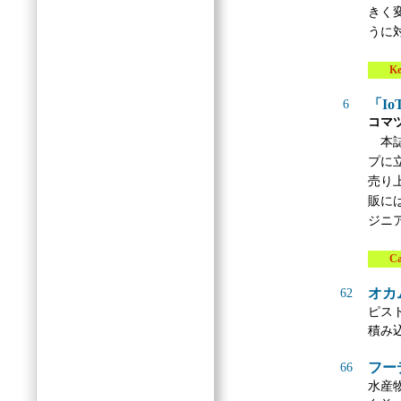
きく
うに
Key 
「I
6
コマ
本誌
プに
売り
販に
ジニ
Case
オカ
62
ピス
積み
フー
66
水産