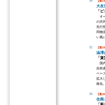
30
【第1
大友
「ビ
オー
の共
先行
同物
い風
32
【第1
澁澤
「賃
国内
自前
ペー
拡大
格化
34
【第2
住商
「新