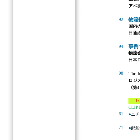
アベ
物流
92
国内
日通
事例
94
物流
日本
98
The I
ロジ
《第
Info
CLIP
61
●
ニチ
71
●
郵船