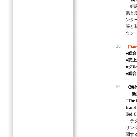
好調
業と
ンタ
張と
ウン
36
【Dat
●総
●売上
●グ
●総合
52
《海
──
“The 
trans
Ted C
テク
リン
関す