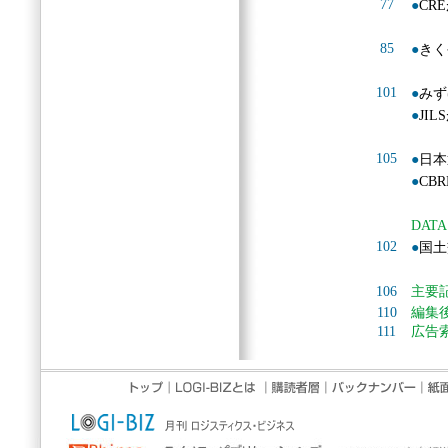
77
●
CR
85
●
きく
101
●
みず
●
JI
105
●
日本
●
CB
DATA
102
●
国土
106
主要
110
編集
111
広告