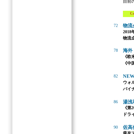
自前
Col
物流
72
201
物流
海外
78
《欧
《中
NEW
82
ウォ
バイ
湯浅
86
《第2
ドラ
佐高
90
森友