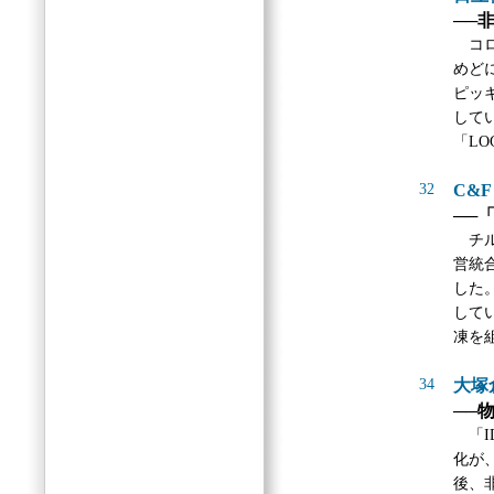
──
コロ
めど
ピッ
して
「LO
32
C&
──
チル
営統
した
して
凍を
34
大塚
──
「I
化が
後、