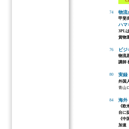
Col
物流
74
甲斐
ハマ
3P
貨物
ビジ
76
物流
講師 
80
実録
外国
青山
海外
84
《欧
台に
《中
加速