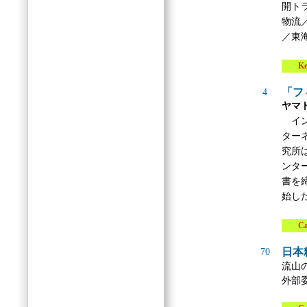
開ト
物流
／東
Key 
「フ
4
ヤマ
イン
ター
究所
ンタ
書を
始し
Case
日本
70
流山
外部