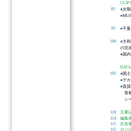
CLIP
83
●
次期
●
MU
93
●
千葉
104
●
大和
の完
●
国内
DATA
105
●
国土
●
デカ
●
賃貸
首都
シー
110
主要
114
編集
115
広告
115
ロジ