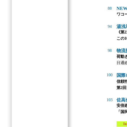
NEW
88
ワコ
湯浅
94
《第2
この
物流
98
荷動
日通
100
国際
信頼
第2
佐高
103
安倍
「国
Info