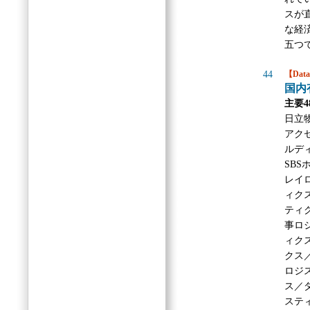
スが
な経
五つ
44
【Dat
国内
主要
日立
アク
ルデ
SB
レイ
ィク
ティ
事ロ
ィク
クス
ロジ
ス／
ステ