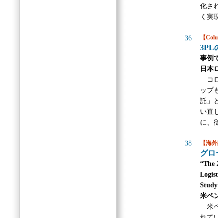
化さ
く実
【Col
36
3P
事例
日本
コロ
ップ
託」
い直
に、
38
【海外
グロ
“The 
Logis
Study
米ペ
米ペ
れて