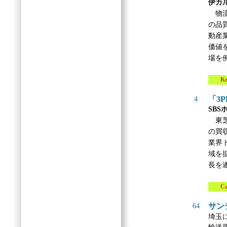
伊カル
物流
の品
動産
価値
場を
Key 
「3
4
SBS
東芝
の買
業界
域を
長を
Case
サン
64
埼玉