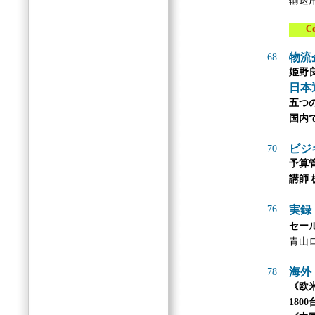
輸送
Col
物流
68
姫野
日本
五つ
国内
ビジ
70
予算
講師 
76
実録
セー
青山
海外
78
《欧
180