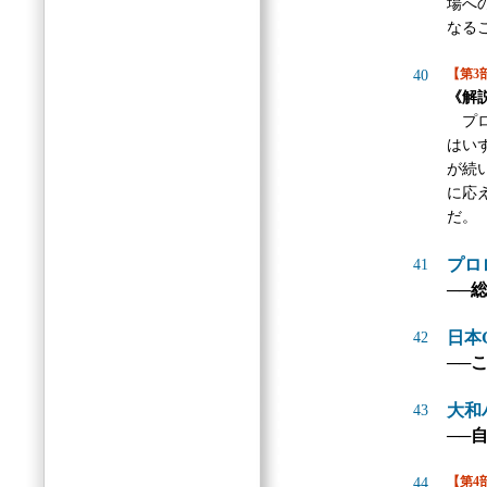
場へ
なる
【第3
40
《解
プロ
はい
が続
に応
だ。
プロ
41
──
日本
42
──
大和
43
──
【第4
44