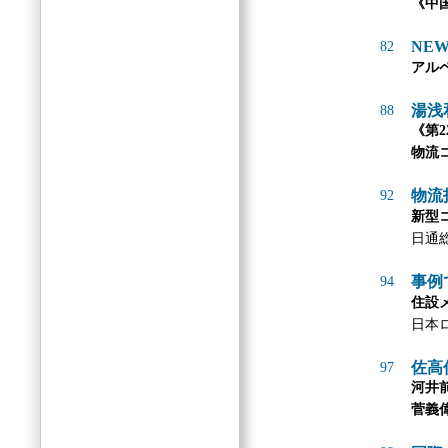
《中
NEW
82
アル
湯浅
88
《第2
物流
物流
92
新型
日通
事例
94
住設
日本
佐高
97
河井
菅義