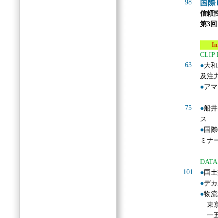
98
国際
信頼
第3
Info
CLIP
63
●
大和
及注
●
アマ
75
●
船井
ス
●
国際
ミナ
DATA
101
●
国土
●
デカ
●
物流
東京
一五