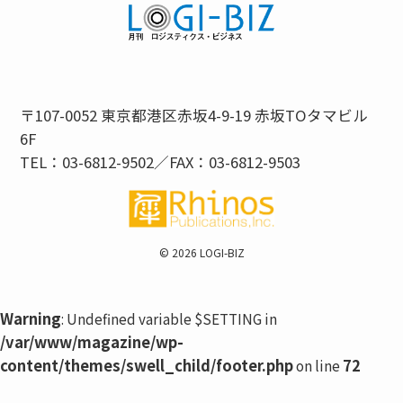
〒107-0052 東京都港区赤坂4-9-19 赤坂TOタマビル
6F
TEL：03-6812-9502／FAX：03-6812-9503
©
2026 LOGI-BIZ
Warning
: Undefined variable $SETTING in
/var/www/magazine/wp-
content/themes/swell_child/footer.php
72
on line