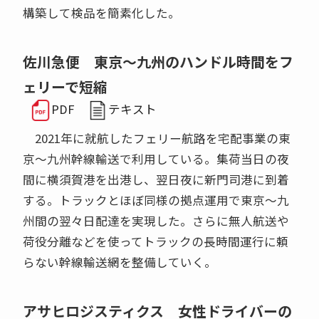
構築して検品を簡素化した。
佐川急便 東京〜九州のハンドル時間をフ
ェリーで短縮
PDF
テキスト
2021年に就航したフェリー航路を宅配事業の東
京～九州幹線輸送で利用している。集荷当日の夜
間に横須賀港を出港し、翌日夜に新門司港に到着
する。トラックとほぼ同様の拠点運用で東京～九
州間の翌々日配達を実現した。さらに無人航送や
荷役分離などを使ってトラックの長時間運行に頼
らない幹線輸送網を整備していく。
アサヒロジスティクス 女性ドライバーの