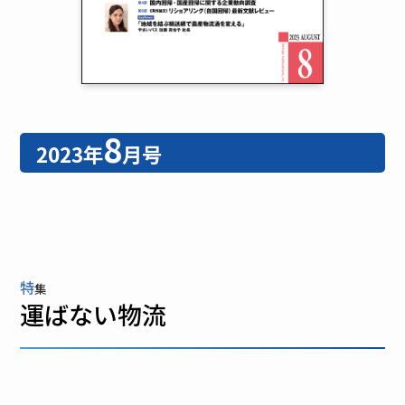
8
2023年
月号
特
集
運ばない物流