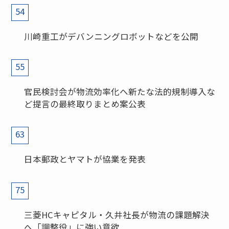
54
川崎重工がデバンニングロボットなどを公開
55
官民検討会が物流効率化へ新たな法的規制導入な
ど提言の最終取りまとめ案公表
63
日本郵政とヤマトが協業を発表
75
三菱HCキャピタル・久井社長が物流の課題解決
へ「調整役」に強い意欲