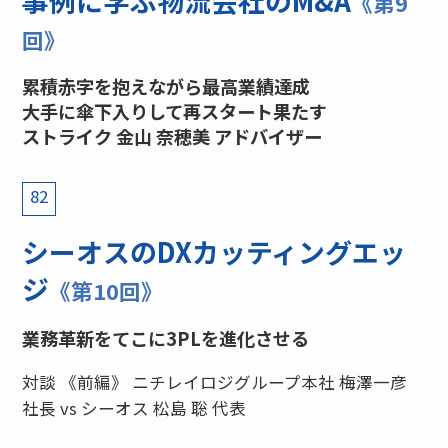
事例に学ぶ物流会社のM&A
《第9
回》
累積赤字を抱えながら最高業績達成
大手に傘下入りして再スタート果たす
ストライク 金山 奈穂美 アドバイザー
82
シーオスのDXカッティングエッ
ジ
《第10回》
業務革新をてこに3PLを進化させる
対談 《前編》 ニチレイロジグループ本社 梅澤一彦
社長 vs シーオス 松島 聡 代表