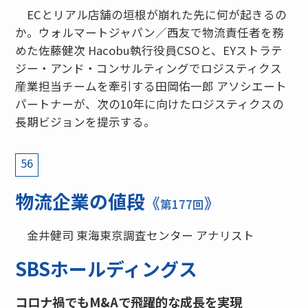
ECとリアル店舗の垣根が崩れた先に何が起きるの
か。ウォルマートジャパン／西友で物流責任者を務
めた佐藤健次 Hacobu執行役員CSOと、EYストラテ
ジー・アンド・コンサルティングでロジスティクス
産業担当チームを牽引する田岡佑一郎 アソシエート
パートナーが、次の10年に向けたロジスティクスの
長期ビジョンを提示する。
56
物流企業の値段
《
》
第177回
金井健司 東海東京調査センター アナリスト
SBSホールディングス
コロナ禍でもM&Aで飛躍的な成長を実現