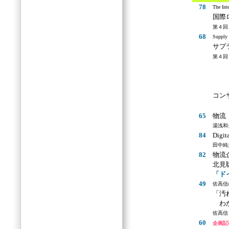
78
The Inte
国際
第４回
68
Supply 
サプ
第４回
SC
松下
ビジ
コン
65
物流
湯浅和
84
Digi
田中純
82
物流
北見
「ド
49
佐高信
「汚
わか
佐高信
60
企画記