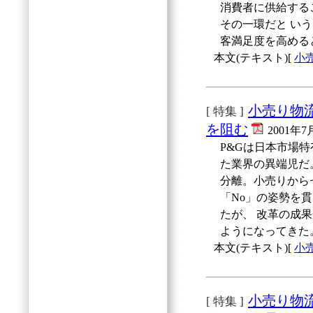
消費者に供給する
その一環だと い
客満足度を高める
本文(テキスト)[
小
小売り物
[ 特集 ]
を阻む
2001年
P&Gは日本市場
た業界の異端児だ
分離。小売りから
「No」の姿勢を
たが、 改革の成
ようになってきた
本文(テキスト)[
小
小売り物
[ 特集 ]