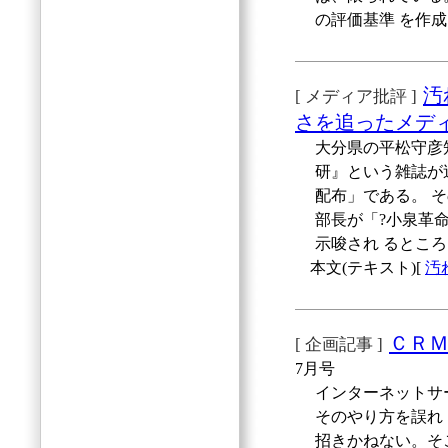
の評価基準 を作
汚
[ メディア批評 ]
さを追ったメデ
大分県の平松守彦
研』という雑誌が
配布」である。 
部長が「?小泉革
示唆され るとこ
本文(テキスト)[
汚
ＣＲ
[ 企画記事 ]
7月号
インターネットサ
そのやり方を誤れ
招きかねない。そ