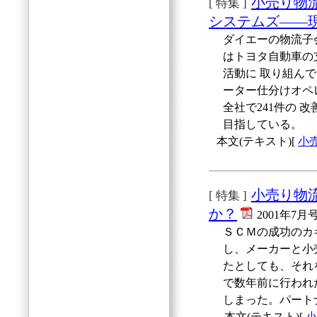
小売り物
[ 特集 ]
システムズ――
ダイエーの物流子
はトヨタ自動車の
活動に 取り組ん
ーター仕分けオペレ
全社で241件の 
目指している。
本文(テキスト)[
小
小売り物
[ 特集 ]
か？
2001年7月
ＳＣＭの成功のカ
し、メーカーと小
たとしても、それ
で数年前に行われ
しまった。パート
本文(テキスト)[
小