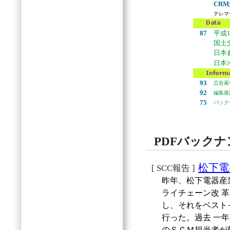
CR
テレマ
87
平成
国土
日本
日本
93
広告索
92
編集後
75
バック
PDFバック
松下電
[ SCC報告 ]
昨年、松下電器産
ライチェーン改 
し、それをベスト
行った。過去 一
のＳＣＭ担当者が