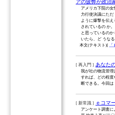
アの疲弊が政治
アメリカ下院の女
力行使決議にただ
ように爆撃を伝え
されているの か
と思っているのか
いたら、ど うな
本文(テキスト)[
「
あなた
[ 再入門 ]
我が社の物流管理
すれば、どの程度
断できる。今回は
ｅコマ
[ 新常識 ]
アンケート調査に