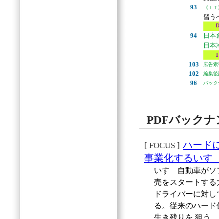
93
《ＩＴ
習う
94
日本
日本
103
広告索
102
編集後
96
バック
PDFバック
ハード
[ FOCUS ]
事業化するいす
いすゞ自動車がソ
売をスタートする
ドライバーに対し
る。従来のハード
生き残りを 狙う。