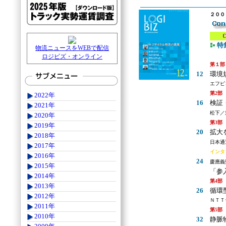
２００
特
物流ニュースをWEBで配信
ロジビズ・オンライン
第１部
12
環境
エフピ
第2部
2022年
16
検証
2021年
松下／
2020年
第3部
2019年
20
拡大
2018年
日本通
2017年
インタ
2016年
24
慶應義
2015年
「参
2014年
第4
2013年
26
循環
2012年
ＮＴＴデ
2011年
第5部
2010年
32
静脈