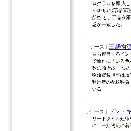
ログラムを導 入
70000点の部品
航空 と、部品在
惑が一致した。
三越物
[ ケース ]
自ら運営するイン
で新たに「いろ色
数の商 品を一つ
物流費負担率は販
利用者の配送料負
いる。
ドン・
[ ケース ]
リードタイム短縮
に、一括物流に着