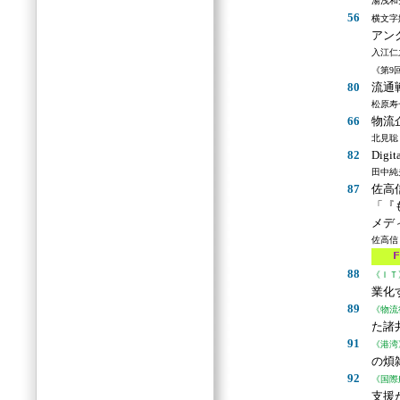
湯浅和
56
横文字
アン
入江仁
《第9
80
流通
松原寿
66
物流
北見聡
82
Dig
田中純
87
佐高
「『
メデ
佐高信
88
《ＩＴ
業化
89
《物流
た諸
91
《港湾
の煩
92
《国際
支援