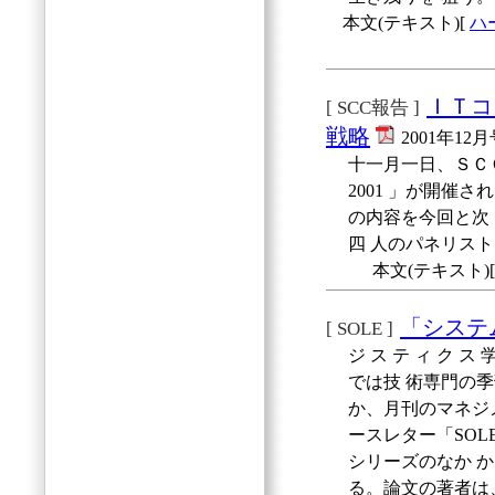
本文(テキスト)[
ハ
ＩＴコ
[ SCC報告 ]
戦略
2001年12
十一月一日、ＳＣＣの年
2001 」が開催
の内容を今回と次
四 人のパネリス
本文(テキスト)
「システ
[ SOLE ]
ジ ス テ ィ ク ス 学 会 （ 
では技 術専門の季刊
か、月刊のマネジメン
ースレター「SOLE
シリーズのなか 
る。論文の著者は