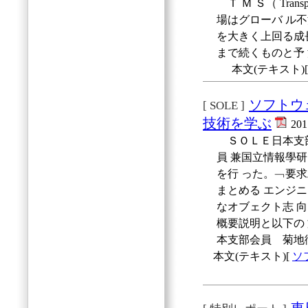
Ｔ Ｍ Ｓ（ Transp
場はグローバ ル
を大きく上回る成
まで続くものと予
本文(テキスト)
ソフトウ
[ SOLE ]
技術を学ぶ
20
ＳＯＬＥ日本支部
員 兼国立情報學
を行 った。﹁要
まとめる エンジ
なオブェクト志 
概要説明と以下の
本支部会員 菊地
本文(テキスト)[
ソ