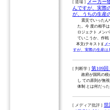
メーカー物
[ 道場 ]
んですが、実際
が、うちの生産
震災でいったん中
た。今 度の相手
ロジェクト メン
ていこうか、作戦
本文(テキスト)[
メ
すが、実際の生産は
第109
[ 判断学 ]
政府が国民の税金
し ての原則が無
体制 とは何だっ
世
[ メディア批評 ]