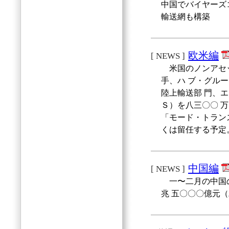
中国でバイヤーズ
輸送網も構築
欧米編
[ NEWS ]
米国のノンアセッ
手、ハ ブ・グル
陸上輸送部 門、
Ｓ）を八三〇〇 
「モード・トラン
くは留任する予定
中国編
[ NEWS ]
一〜二月の中国の
兆 五〇〇〇億元