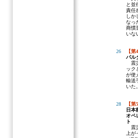
と並
責任
しか
なっ
商慣
いな
26
【第
パル
震
ック
が使
輸送
いた
28
【第
日本
オペ
ト
震
上が