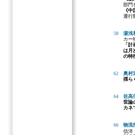
部門
《中
運行
58
湯浅
カー
「計
は月
の特
62
奥村
揺ら
64
佐高
世論
カネ
66
物流
信洋