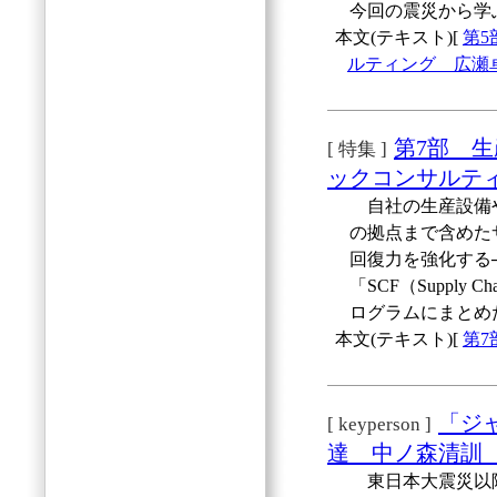
今回の震災から学
本文(テキスト)[
第
ルティング 広瀬
第7部 
[ 特集 ]
ックコンサルテ
自社の生産設備や
の拠点まで含めた
回復力を強化する
「SCF（Supply Ch
ログラムにまとめ
本文(テキスト)[
第
「ジ
[ keyperson ]
達 中ノ森清訓
東日本大震災以降