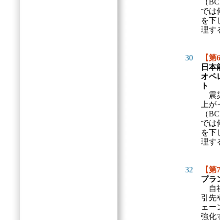
（B
では
を下
理す
30
【第
日本
オペ
ト
震
上が
（B
では
を下
理す
32
【第
プラ
自
引先
ェー
強化