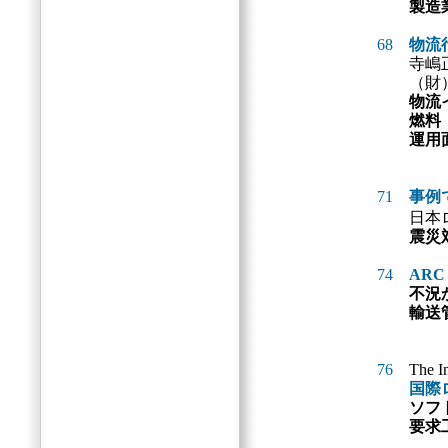
製造
68
物流
寺嶋
（財
物流
燃料
運用
71
事例
日本
震災
74
ARC 
不況
輸送
76
The In
国際
ソフ
要求