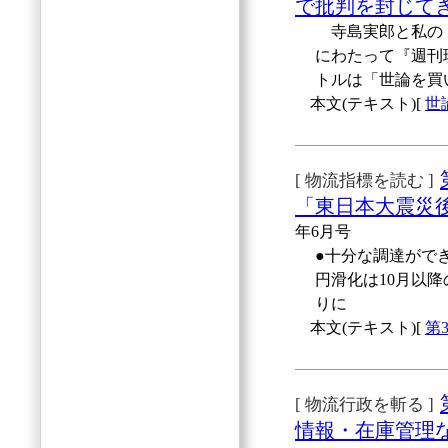
で批判を封じてき
寺島実郎と私の「
にわたって『週刊
トルは「世論を買
本文(テキスト)[
世
[ 物流指標を読む ]
「東日本大震災
年6月号
●十分な調達がで
円滑化は10月以
りに
本文(テキスト)[
第
[ 物流行政を斬る ]
情報・在庫管理