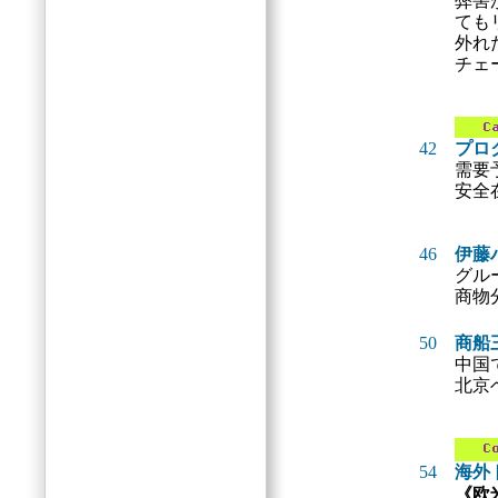
弊害
ても
外れ
チェ
42
プロ
需要
安全
46
伊藤
グル
商物
50
商船
中国
北京
54
海外
《欧