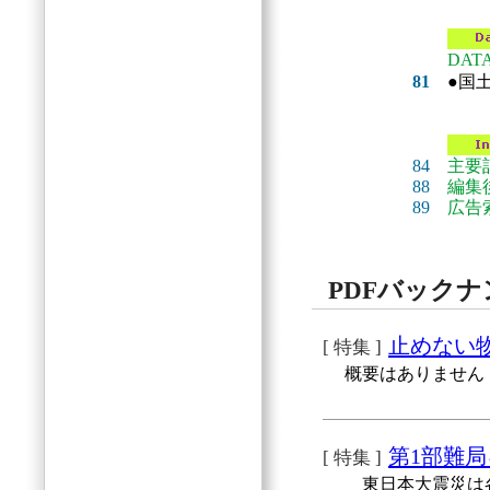
DAT
81
●国
84
主要
88
編集
89
広告
PDFバック
止めない
[ 特集 ]
概要はありません
第1部難局
[ 特集 ]
東日本大震災は各