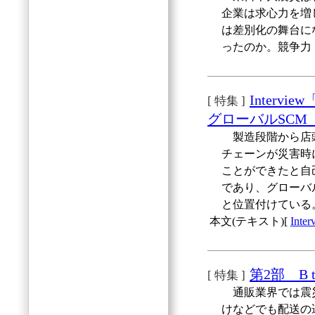
企業は求心力を増
は差別化の舞台に
ったのか。競争力
Inter
[ 特集 ]
グローバルSCM
製造段階から店頭
チェーンが災害時
ことができたと自
であり、グローバ
と位置付けている
本文(テキスト)[
In
第2部 B 
[ 特集 ]
通販業界では震災
けなどでも配送の