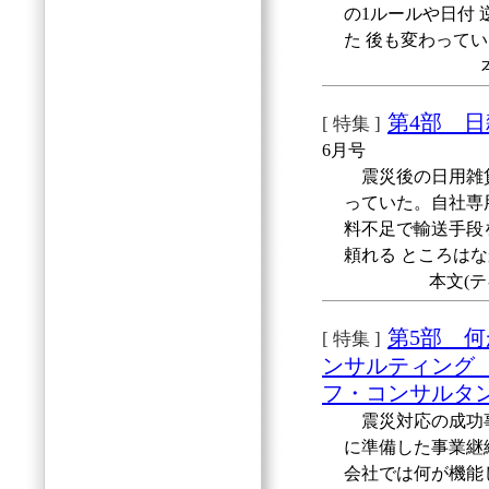
の1ルールや日付
た 後も変わって
第4部 
[ 特集 ]
6月号
震災後の日用雑貨
っていた。自社専
料不足で輸送手段
頼れる ところは
本文(テ
第5部 
[ 特集 ]
ンサルティング
フ・コンサルタ
震災対応の成功事
に準備した事業継
会社では何が機能