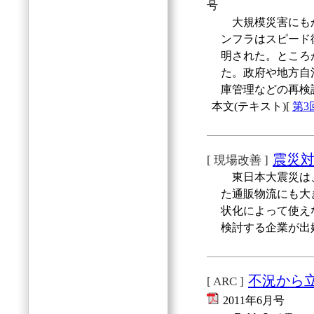
号
大規模災害にもか
ンフラはスピード
明された。ところ
た。政府や地方自
庫管理などの再検
本文(テキスト)[
第
震災
[ 現場改善 ]
東日本大震災は、
た通販物流にも大
状化によって使え
検討する企業が出
不況から
[ ARC ]
2011年6月号