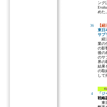
ングは「
Eva
めた
36
【経
東日
サプ
経済
業の
の影
後の
のサ
界の
結果
の取
して
4
「ジ
戦略
東日