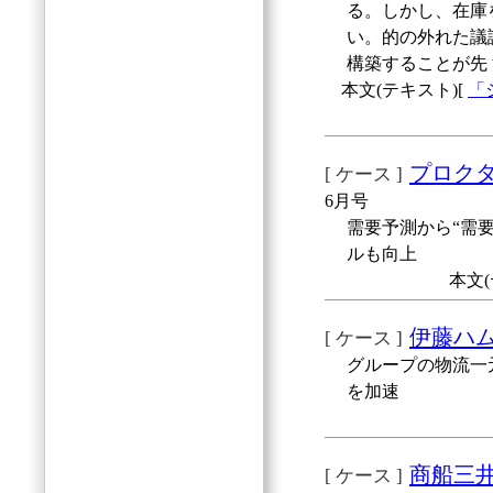
る。しかし、在庫
い。的の外れた議
構築することが先
本文(テキスト)[
「
プロクタ
[ ケース ]
6月号
需要予測から“需
ルも向上
本文(
伊藤ハ
[ ケース ]
グループの物流一
を加速
商船三井
[ ケース ]