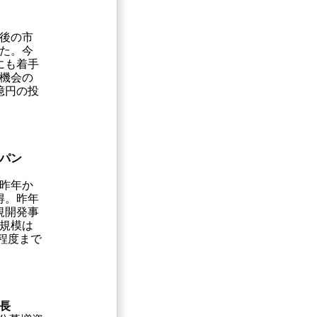
後の市
た。今
にも着手
機会の
0億円の投
ャパン
昨年か
得。昨年
規開発事
規模は
倍程度まで
長