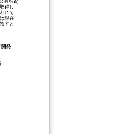
公募増資
を取得し
われて
は現在
目指すと
ド開発
行