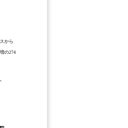
スから
増の274
、