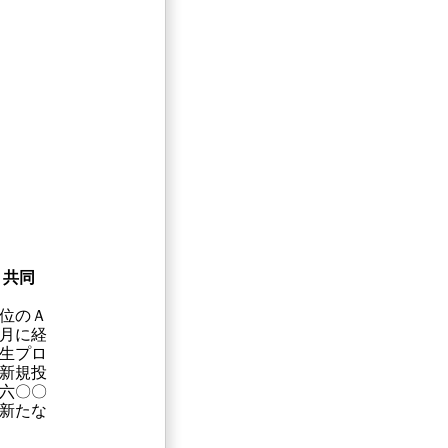
 共同
位のＡ
月に経
生プロ
新規投
六〇〇
新たな