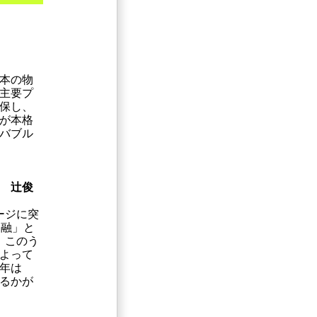
本の物
主要プ
保し、
が本格
バブル
 辻俊
ージに突
金融」と
、このう
よって
0年は
るかが