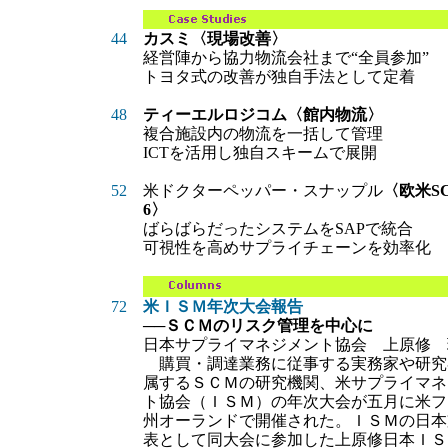
44
カスミ
〈現場改善〉
経営陣から協力物流会社まで“全員参加”
トヨタ式の改善が独自手法として定着
48
ティーエルロジコム
〈館内物流〉
複合施設内の物流を一括して管理
ICTを活用し独自スキームで展開
52
米ドクターペッパー・スナップル
〈欧米S
6〉
ばらばらだったシステムをSAPで統合
可視性を高めサプライチェーンを効率化
72
米ＩＳＭ年次大会報告
──ＳＣＭのリスク管理を中心に
日本サプライマネジメント協会 上原修 
購買・調達業務に従事する実務家や研究
属するＳＣＭの研究機関、米サプライマネ
ト協会（ＩＳＭ）の年次大会が五月に米フ
州オーランドで開催された。ＩＳＭの日本
表として同大会に参加した上原修日本ＩＳ