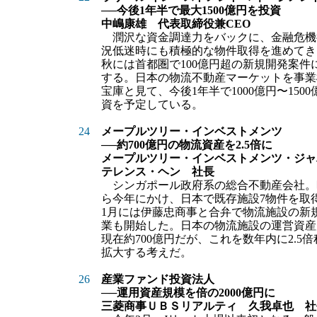
──今後1年半で最大1500億円を投資
中嶋康雄 代表取締役兼CEO
潤沢な資金調達力をバックに、金融危機
況低迷時にも積極的な物件取得を進めてき
秋には首都圏で100億円超の新規開発案件
する。日本の物流不動産マーケットを事業
宝庫と見て、今後1年半で1000億円〜150
資を予定している。
24
メープルツリー・インベストメンツ
──約700億円の物流資産を2.5倍に
メープルツリー・インベストメンツ・ジ
テレンス・ヘン 社長
シンガポール政府系の総合不動産会社。
ら今年にかけ、日本で既存施設7物件を取
1月には伊藤忠商事と合弁で物流施設の新
業も開始した。日本の物流施設の運営資産
現在約700億円だが、これを数年内に2.5
拡大する考えだ。
26
産業ファンド投資法人
──運用資産規模を倍の2000億円に
三菱商事ＵＢＳリアルティ 久我卓也 社