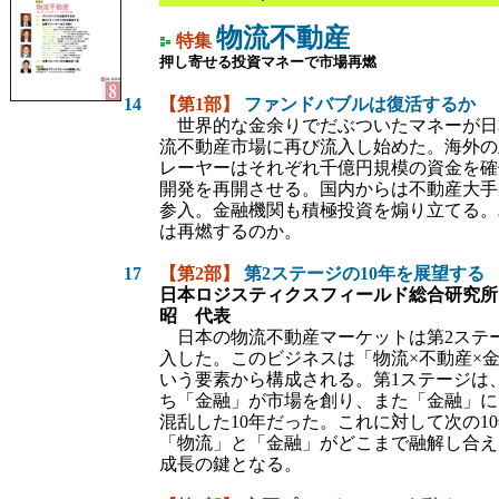
物流不動産
特集
押し寄せる投資マネーで市場再燃
14
【第1部】
ファンドバブルは復活するか
世界的な金余りでだぶついたマネーが日
流不動産市場に再び流入し始めた。海外の
レーヤーはそれぞれ千億円規模の資金を確
開発を再開させる。国内からは不動産大手
参入。金融機関も積極投資を煽り立てる。
は再燃するのか。
17
【第2部】
第2ステージの10年を展望する
日本ロジスティクスフィールド総合研究所
昭 代表
日本の物流不動産マーケットは第2ステ
入した。このビジネスは「物流×不動産×
いう要素から構成される。第1ステージは
ち「金融」が市場を創り、また「金融」に
混乱した10年だった。これに対して次の1
「物流」と「金融」がどこまで融解し合え
成長の鍵となる。