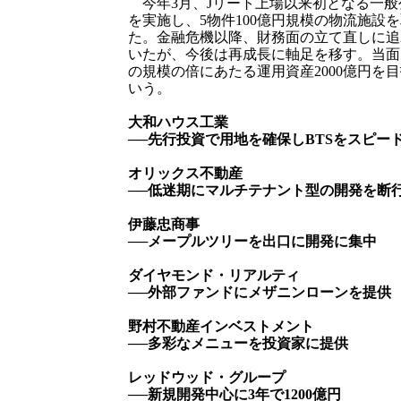
今年3月、Jリート上場以来初となる一般
を実施し、5物件100億円規模の物流施設
た。金融危機以降、財務面の立て直しに追
いたが、今後は再成長に軸足を移す。当面
の規模の倍にあたる運用資産2000億円を
いう。
大和ハウス工業
──先行投資で用地を確保しBTSをスピー
オリックス不動産
──低迷期にマルチテナント型の開発を断
伊藤忠商事
──メープルツリーを出口に開発に集中
ダイヤモンド・リアルティ
──外部ファンドにメザニンローンを提供
野村不動産インベストメント
──多彩なメニューを投資家に提供
レッドウッド・グループ
──新規開発中心に3年で1200億円