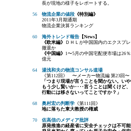
長が現地の様子をレポートする。
56
物流企業の値段
《特別編》
2011年3月期通期
物流企業決算ランキング
60
海外トレンド報告
【News】
《欧米編》
ＤＨＬが中国国内のエクスプレ
撤退か
《中国編》
1〜5月の中国宅配便市場は26％
億元
64
湯浅和夫の物流コンサル道場
《第112回》
〜メーカー物流編 第23回〜
「つまり現場が言うことを聞かない。いや
もう少し賢いか‥‥言うことは聞くけど、
行動には移さないってことですか？」
68
奥村宏の判断学
《第111回》
地に落ちた東大教授の権威
70
佐高信のメディア批評
原発推進の経産省に安全チェックは不可能