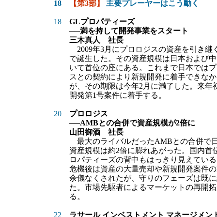
18
【第3部】
主要プレーヤーはこう動く
18
GLプロパティーズ
──満を持して開発事業をスタート
三木真人 社長
2009年3月にプロロジスの資産を引き継
で誕生した。その資産規模は日本および中
いて首位の座にある。これまで日本ではプ
スとの契約により新規開発に着手できなか
が、その期限は今年2月に満了した。来年
開発第1号案件に着手する。
20
プロロジス
──AMBとの合併で資産規模が2倍に
山田御酒 社長
最大のライバルだったAMBとの合併で
資産規模は約2倍に膨れあがった。国内首位
ロパティーズの背中もはっきり見えている
危機後は資産の大量売却や新規開発案件の
余儀なくされたが、守りのフェーズは既に
た。市場先駆者によるマーケットの再開拓
る。
22
ラサール インベストメント マネージメン