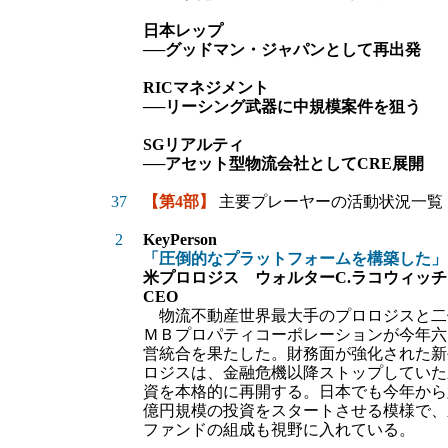
日本レップ
──グッドマン・ジャパンとして再出発
RICマネジメント
──リーシング武器に中規模案件を狙う
SGリアルティ
──アセット型物流会社としてCRE展開
37
【第4部】
主要プレーヤーの活動状況一覧
2
KeyPerson
「圧倒的なプラットフォームを構築した」
米プロロジス ウォルターC.ラコウィッチ
CEO
物流不動産世界最大手のプロロジスと二
ＭＢプロパティコーポレーションが今年六
営統合を果たした。財務面が強化された新
ロジスは、金融危機以降ストップしていた
資を本格的に再開する。日本でも今年から
億円規模の投資をスタートさせる模様で、
ファンドの組成も視野に入れている。