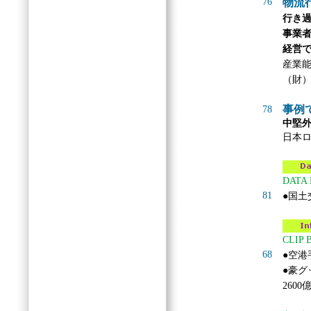
76
物流
行き
事業
経営
産業
（財
事例
78
中堅
日本
DATA
81
●国土
CLIP 
68
●空
●豪
2600