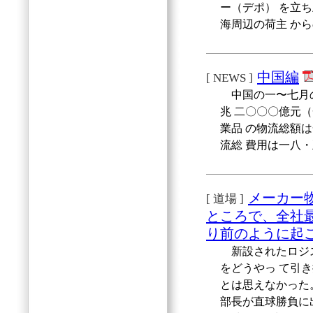
ー（デポ） を立
海周辺の荷主 か
中国編
[ NEWS ]
中国の一〜七月の
兆 二〇〇〇億元
業品 の物流総額
流総 費用は一八
メーカー物
[ 道場 ]
ところで、全社
り前のように起
新設されたロジス
をどうやっ て引
とは思えなかった
部長が直球勝負に