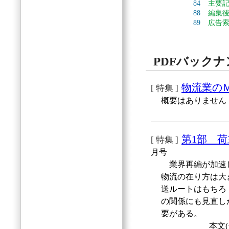
84
主要
88
編集
89
広告
PDFバック
物流業の
[ 特集 ]
概要はありません
第1部 
[ 特集 ]
月号
業界再編が加速し
物流の在り方は大
送ルートはもちろ
の関係にも見直し
要がある。
本文(