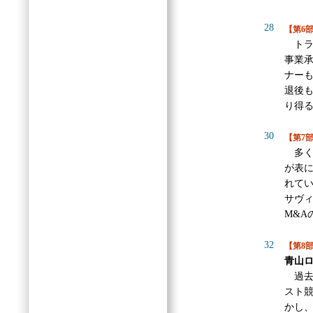
28
【第6
トラ
事業
ナー
退後
り得
30
【第7
多く
が表
れてい
サヴ
M&A
32
【第8
青山
過去
スト競
かし、