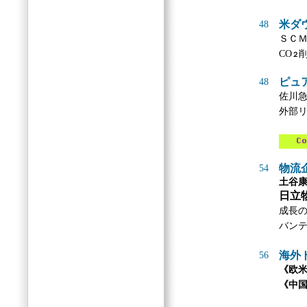
米ダ
48
ＳＣ
CO
２
ピュ
48
佐川
外部
物流
54
土谷
日立
成長の
バン
海外
56
《欧
《中