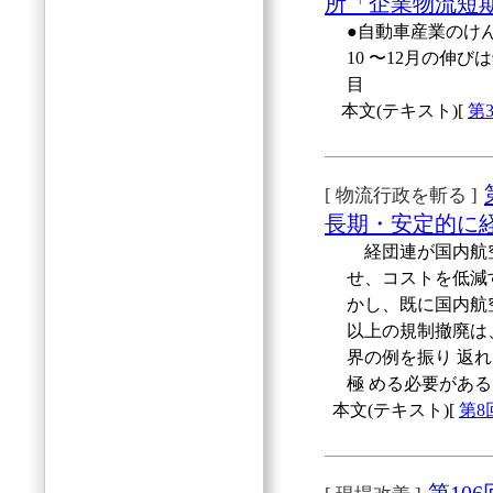
所「企業物流短
●自動車産業のけん
10 〜12月の伸
目
本文(テキスト)[
第
[ 物流行政を斬る ]
長期・安定的に
経団連が国内航空
せ、コストを低減
かし、既に国内航
以上の規制撤廃は
界の例を振り 返
極 める必要があ
本文(テキスト)[
第