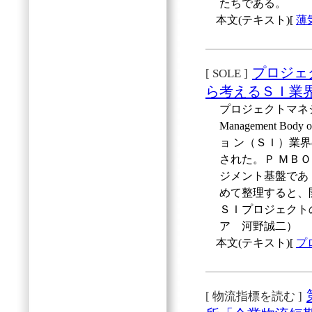
たちである。
本文(テキスト)[
薄
プロジェ
[ SOLE ]
ら考えるＳＩ業
プロジェクトマネジメ
Management B
ョ ン（ＳＩ）業
された。Ｐ ＭＢ
ジメント基盤であ
めて整理すると、
ＳＩプロジェクト
ア 河野誠二）
本文(テキスト)[
プ
[ 物流指標を読む ]