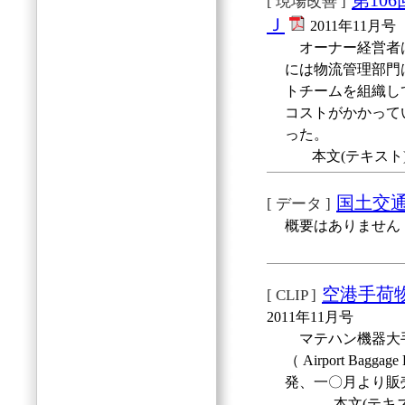
第10
[ 現場改善 ]
Ｊ
2011年11月号
オーナー経営者は
には物流管理部門
トチームを組織し
コストがかかって
った。
本文(テキスト)
国土交
[ データ ]
概要はありません
空港手荷
[ CLIP ]
2011年11月号
マテハン機器大手
（ Airport Bag
発、一〇月より販
本文(テキス