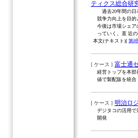
ティクス総合研
過去20年間の日
競争力向上を目的
今後は市場シェア
っていく。直 近
本文(テキスト)[
第
富士通ゼ
[ ケース ]
経営トップを本部
値で製配販を統合
明治ロジ
[ ケース ]
デジタコの活用で
開発