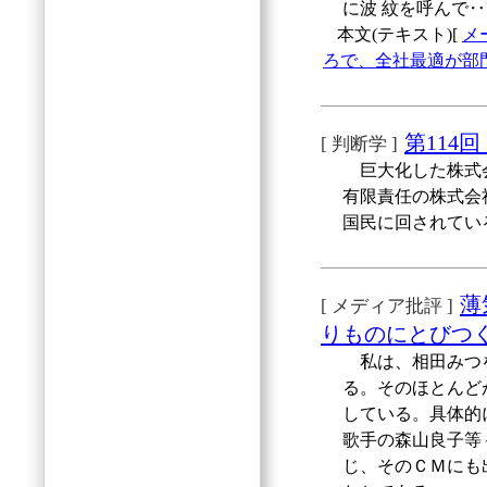
に波 紋を呼んで
本文(テキスト)[
メ
ろで、全社最適が部
第114
[ 判断学 ]
巨大化した株式会
有限責任の株式会
国民に回されてい
薄
[ メディア批評 ]
りものにとびつ
私は、相田みつを
る。そのほとんど
している。具体的
歌手の森山良子等
じ、そのＣＭにも