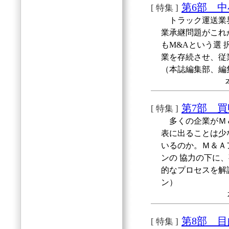
第6部 
[ 特集 ]
トラック運送業界
業承継問題がこれ
もM&Aという選
業を存続させ、従
（本誌編集部、編
第7部 買
[ 特集 ]
多くの企業がＭ＆
表に出ることは少
いるのか。Ｍ＆Ａ
ンの 協力の下に、
的なプロセスを解説
ン）
第8部 
[ 特集 ]