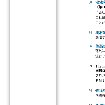
湯浅
60
《第1
「会
全社
こと
奥村
64
崩壊
佐高
66
薄気
流行
The In
69
国際ロ
プロ
ＰＭ
物流
74
内需