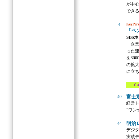
が中
でき
4
KeyPer
「ベ
SBS
企業買
った連
を30
の拡
に立
富士
40
経営
“ワン
明治
44
デジ
実績