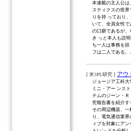
本連載の主人公は
スティクスの世界
りを持 っており
いて、全員女性で
の口癖であるが、
き っと本人も説
ち一人は事務を担
フは二人である。
アウ
[ 米3PL研究 ]
ジョージア工科大学
ミニ・アー ンス
テムのジーン・Ｒ
究報告書を紹介す
その周辺機器、一
り、電気通信業界
ィブを対象にアン
トレン ドを分析