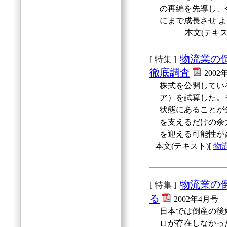
の再編を先導し、今
にまで成長させ 
本文(テキス
物流業の
[ 特集 ]
徹底調査
2002
株式を公開してい
ア）を試算した。
状態にあることが
を支えるだけの余
を迎える可能性が
本文(テキスト)[
物
物流業の
[ 特集 ]
る
2002年4月号
日本では倒産の後
ロが存在しなかっ