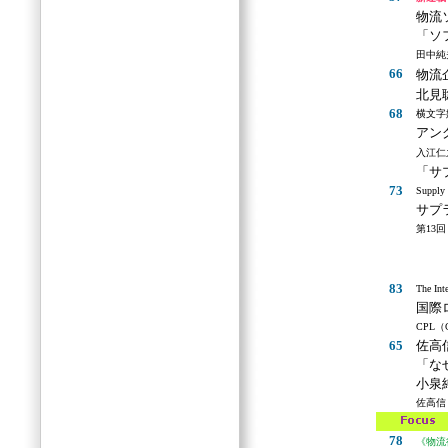
物流
「ソ
田中純
66
物流
北見
68
横文字
アン
入江仁
「サ
73
Supply 
サプ
第13
83
The Inte
国際
CPL（C
65
佐高
「な
小泉
佐高信
78
《物流