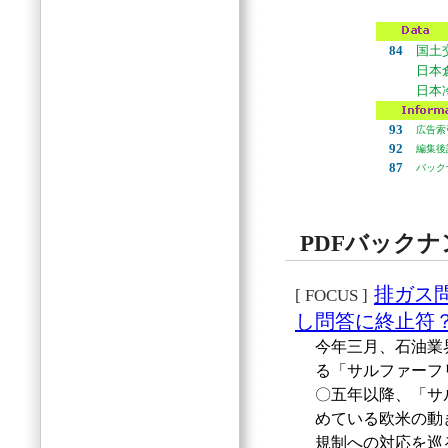
自動
84
国土
日本
日本
93
広告索
92
編集後
87
バック
PDFバック
排ガス
[ FOCUS ]
し問答に終止符
今年三月、石油業
る「サルファーフ
〇五年以降、「サ
めている欧米の動
規制への対応を巡