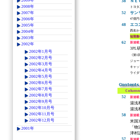
2009年
38
ＮＥ
2008年
トヨタ
52
サン
2007年
2006年
47億
48
エコ
2005年
西友か
2004年
短期集
2003年
62
新連載
2002年
3PL
2002年1月号
《第1
2002年2月号
ジョー
2002年3月号
キャッ
2002年4月号
ライダ
2002年5月号
.
2002年6月号
2002年7月号
2002年8月号
52
新連載
2002年9月号
湯浅
2002年10月号
湯浅
2002年11月号
58
新連載
2002年12月号
米国
「物
2001年
津村
57
新連載