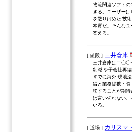
物流関連ソフトの
ぎる。ユーザーは
を散りばめた 技
本質だ。そんなユ
答える。
三井倉庫
[ 値段 ]
三井倉庫は二〇〇
削減 や子会社再
すでに海外 現地
編と業務提携・資
移することが期待
は言い切れない。
いる。
カリスマ
[ 道場 ]