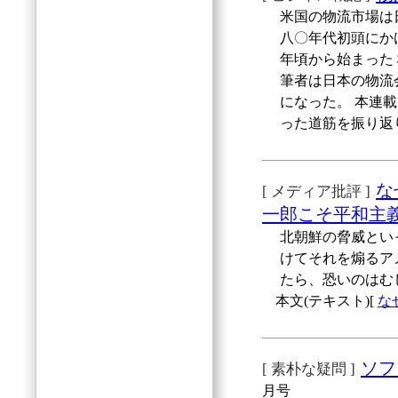
米国の物流市場は
八〇年代初頭にか
年頃から始まった
筆者は日本の物流
になった。 本連
った道筋を振り返
な
[ メディア批評 ]
一郎こそ平和主
北朝鮮の脅威とい
けてそれを煽るア
たら、恐いのはむ
本文(テキスト)[
な
ソフ
[ 素朴な疑問 ]
月号