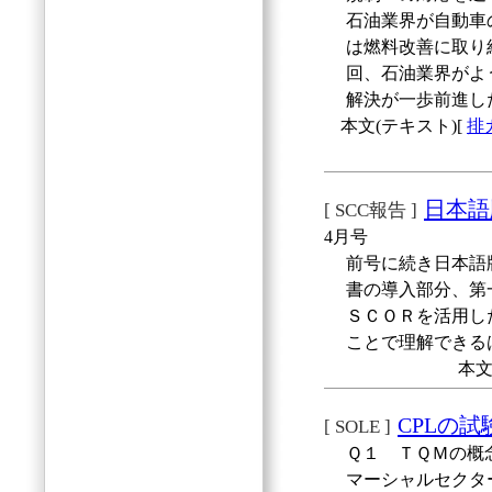
石油業界が自動車
は燃料改善に取り
回、石油業界がよ
解決が一歩前進し
本文(テキスト)[
排
日本語
[ SCC報告 ]
4月号
前号に続き日本語
書の導入部分、第
ＳＣＯＲを活用し
ことで理解できる
本文
CPLの
[ SOLE ]
Ｑ１ ＴＱＭの概
マーシャルセクタ