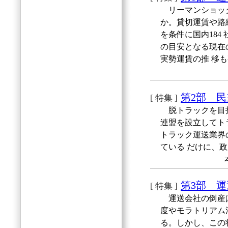
リーマンショック
か。貸切運賃や路
を条件に国内184
の目安となる現在
実勢運賃の推 移
第2部 
[ 特集 ]
脱トラックを目指
連盟を設立してト
トラック運送業界
ている だけに、
第3部 
[ 特集 ]
運送会社の倒産は
度やモラトリアム
る。しかし、この状