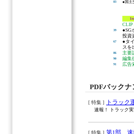
●国土
83
CLIP
●S
39
投資
●タ
67
スを
主要
86
編集
90
広告
91
PDFバック
トラック運賃
[ 特集 ]
速報！ トラック
第1部 
[ 特集 ]