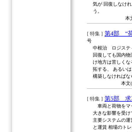
気が 回復しなけ
う。
本
第4部 “
[ 特集 ]
号
中根治 ロジステ
回復しても国内物
け地方は苦しくな
拓する、 あるい
構築しなければな
本文
第5部 
[ 特集 ]
車両と荷物をマッ
大きな影響を受け
主要システムの運
と運賃 相場のト