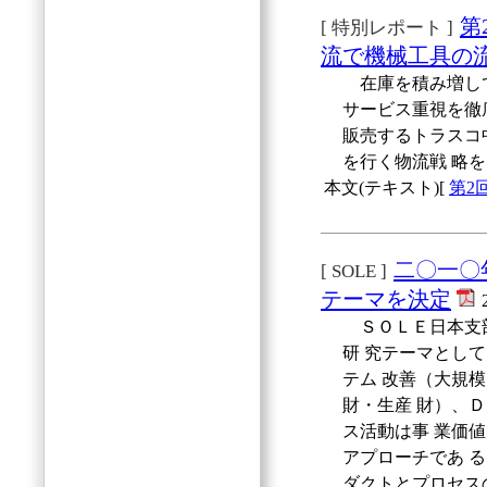
第
[ 特別レポート ]
流で機械工具の
在庫を積み増して
サービス重視を徹
販売するトラスコ
を行く物流戦 略
本文(テキスト)[
第2
二〇一〇
[ SOLE ]
テーマを決定
ＳＯＬＥ日本支部
研 究テーマとして
テム 改善（大規模
財・生産 財）、
ス活動は事 業価
アプローチであ 
ダクトとプロセス