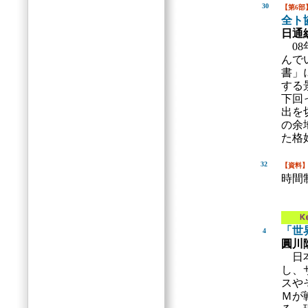
30
【第6部
全ト
日通
08
んで
書」
する
下回
出を
の余
た格
32
【資料
時間
「世
4
圓川
日本
し、
スや
Ｍが