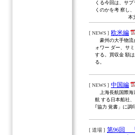
くる今回は、サプ
くのかを考 察し
本
欧米編
[ NEWS ]
豪州の大手物流企
ォワー ダー、サ
する。買収金 額
る。
中国編
[ NEWS ]
上海長航国際海運
航 する日本船社
｢協力 覚書」に
第96回
[ 道場 ]