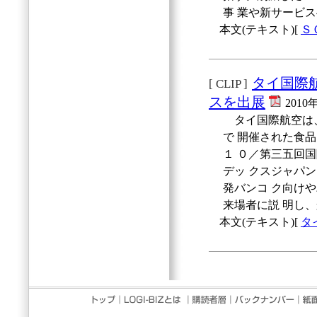
事 業や新サービ
本文(テキスト)[
Ｓ
タイ国際
[ CLIP ]
スを出展
2010
タイ国際航空は、
で 開催された食品
１ ０／第三五回
デッ クスジャパ
発バンコ ク向け
来場者に説 明し
本文(テキスト)[
タ