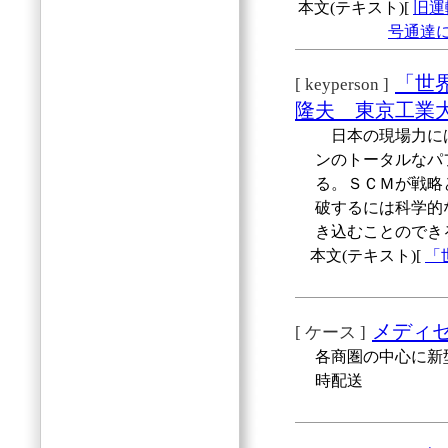
本文(テキスト)[
旧運
号通達
「世
[ keyperson ]
隆夫 東京工業
日本の現場力には
ンのトータルなパ
る。ＳＣＭが戦略
破するには科学的
き込むことのでき
本文(テキスト)[
「
メディ
[ ケース ]
各商圏の中心に新型
時配送