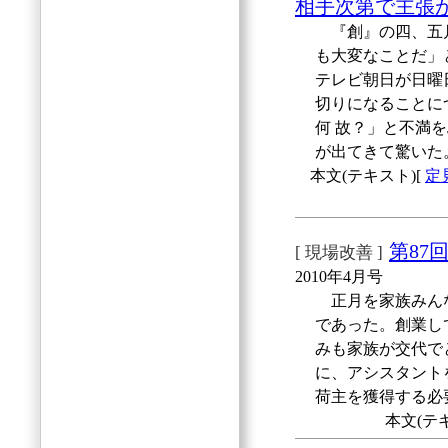
相手次第で主張
『創』の四、五月
も大変なことだ」
テレビ朝日が日曜
切りになることに
何 故？」と不満
が出てきて驚いた
本文(テキスト)[
定
第87
[ 現場改善 ]
2010年4月号
正月を家族みんな
であった。創業し
みも家族が交代で
に、アシスタント
荷主を獲得する必
本文(テ