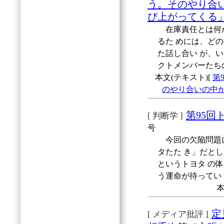
う。そのやり合
び上がってくる
在庫責任とは何か
るた めには、ど
た話し合い が、
クトメンバーたち
本文(テキスト)[
第
のやり合いの中
第95回
[ 判断学 ]
号
今回の欠陥問題に
タたた き」だと
というトヨタ の体
う運命が待ってい
本
定
[ メディア批評 ]