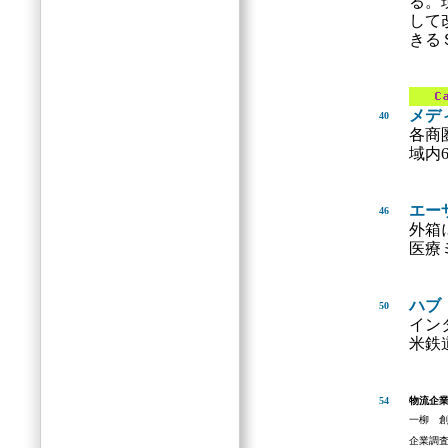
る。
して
きる
メデ
40
各商
域内
エー
46
外箱
医療
ハブ
50
イン
米鉄
54
物流企
一柳 
企業調