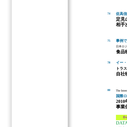
佐高信
74
定見
相手
事例で
75
日本ロ
食品
イー・
78
トラス
自社
80
The Inter
国際ロ
201
事業
DAT