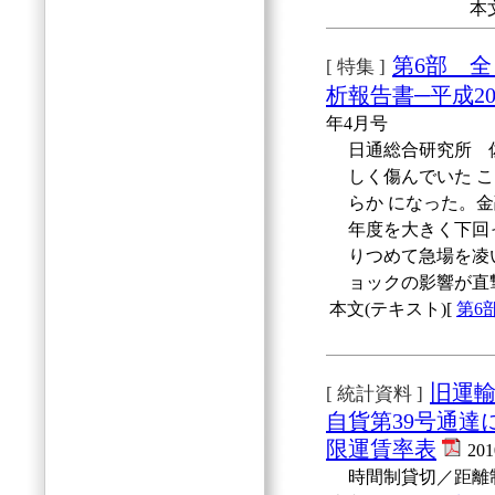
本
第6部 
[ 特集 ]
析報告書─平成2
年4月号
日通総合研究所 
しく傷んでいた 
らか になった。
年度を大きく下回
りつめて急場を凌
ョックの影響が直
本文(テキスト)[
第6
旧運輸
[ 統計資料 ]
自貨第39号通
限運賃率表
20
時間制貸切／距離