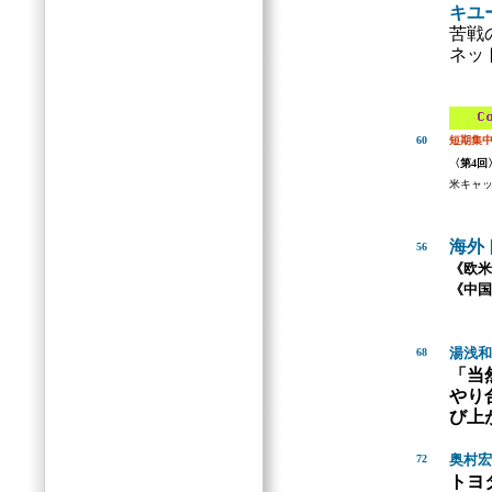
キユ
苦戦
ネッ
60
短期集
〈第4回
米キャ
海外
56
《欧米
《中国
湯浅和
68
「当
やり
び上
奥村宏
72
トヨ