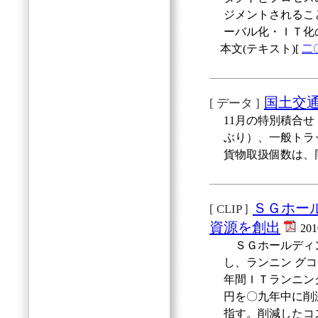
ジメントされるこ
ーバル化・ＩＴ化
本文(テキスト)[
二
国土交
[ データ ]
11月の特別積合せ
ぶり）、一般トラッ
貨物取扱個数は、
ＳＧホー
[ CLIP ]
資源を創出
20
ＳＧホールディン
し、ランニン グ
年間ＩＴランニン
円を〇九年中に削
指す。削減したコ