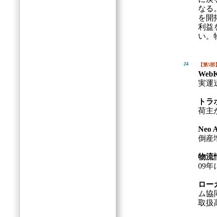
なる
を開
利益
い。
24
【第5部
Web
実運
トラ
荷主
Neo 
倒産
物流
09
ロー
ム協
取扱