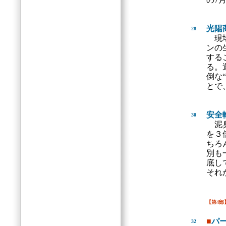
光陽
28
現
ンの
する
る。
倒な
とで
安全
30
泥臭
を３
ちろ
別も
底し
それ
【第4部
■
パ
32