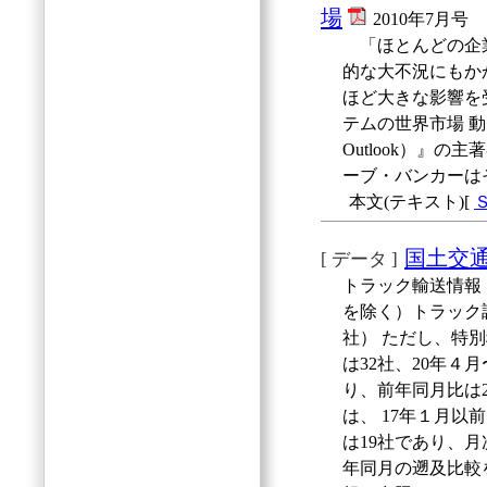
場
2010年7月号
「ほとんどの企業
的な大不況にもか
ほど大きな影響を
テムの世界市場 動向調査（ 
Outlook）』
ーブ・バンカーは
本文(テキスト)[
国土交
[ データ ]
トラック輸送情報
を除く）トラック調
社） ただし、特
は32社、20年４月
り、前年同月比は
は、 17年１月以前
は19社であり、
年同月の遡及比較