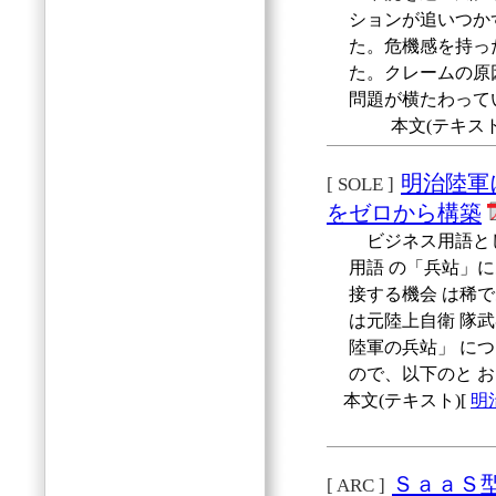
ションが追いつか
た。危機感を持っ
た。クレームの原
問題が横たわって
本文(テキスト
明治陸軍
[ SOLE ]
をゼロから構築
ビジネス用語とし
用語 の「兵站」
接する機会 は稀
は元陸上自衛 隊
陸軍の兵站」 に
ので、以下のと 
本文(テキスト)[
明
ＳａａＳ
[ ARC ]