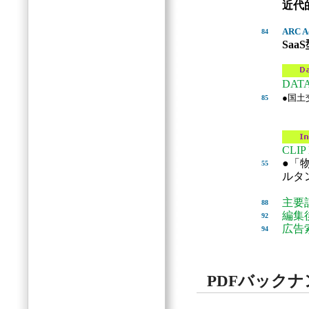
近代
ARC A
84
Sa
DAT
●国土
85
CLIP
●「
55
ルタ
主要
88
編集
92
広告
94
PDFバック