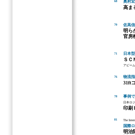
奥村宏
68
高ま
佐高信
70
明ら
官房
日本型
71
ＳＣ
アビー
物流指
76
31
事例で
78
日本ロ
印刷
81
The Inter
国際ロ
明治