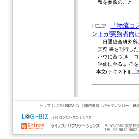
報を参照のこと。
「物流コ
[ CLIP ]
ントが実務者向
日通総合研究所の
実務 書を刊行し
ハウに基づ き、
評価に至るまで 
本文(テキスト)[
「