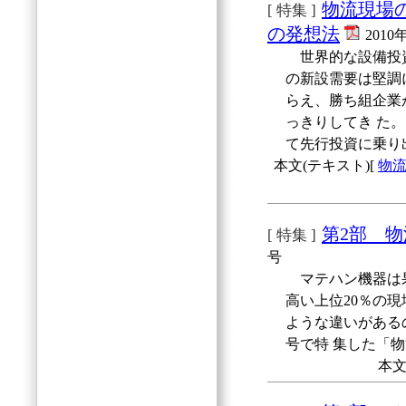
物流現場
[ 特集 ]
の発想法
2010
世界的な設備投資
の新設需要は堅調
らえ、勝ち組企業
っきりしてき た
て先行投資に乗り
本文(テキスト)[
物
第2部 物
[ 特集 ]
号
マテハン機器は果
高い上位20％の現
ような違いがある
号で特 集した「物
本文