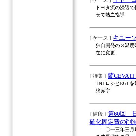
[ ケース ]
トヨタ流の浸透で
せて熱血指導
キユー
[ ケース ]
独自開発の３温度
在に変更
蘭CEVA
[ 特集 ]
TNTロジとEGL
終赤字
第60回
[ 値段 ]
確化固定費の削
二〇一三年三月期