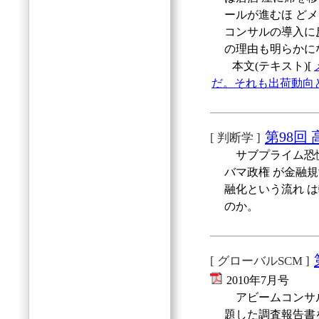
ールが進むほ ど
コンサルの導入に
の理由も明らかに
本文(テキスト)[
だ。それも出荷動向
第98回
[ 判断学 ]
サブプライム恐慌
バマ政権 が金融
融化という流れ 
のか。
[ グローバルSCM ]
2010年7月号
アビームコンサル
題した調査報告書