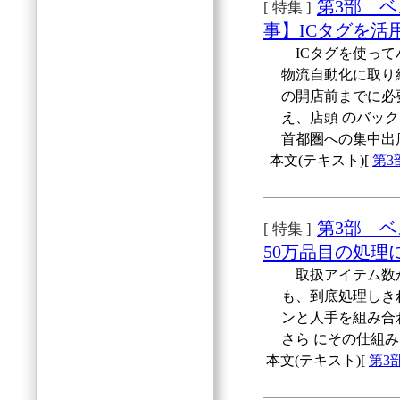
第3部 
[ 特集 ]
事】ICタグを活
ICタグを使って
物流自動化に取り
の開店前までに必
え、店頭 のバッ
首都圏への集中出
本文(テキスト)[
第3
第3部 
[ 特集 ]
50万品目の処理
取扱アイテム数が
も、到底処理しき
ンと人手を組み合
さら にその仕組
本文(テキスト)[
第3