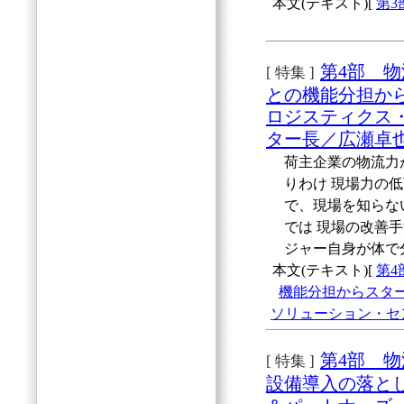
本文(テキスト)[
第
第4部 
[ 特集 ]
との機能分担か
ロジスティクス
ター長／広瀬卓也
荷主企業の物流力
りわけ 現場力の
で、現場を知らな
では 現場の改善
ジャー自身が体で
本文(テキスト)[
第
機能分担からスタ
ソリューション・セ
第4部 
[ 特集 ]
設備導入の落と