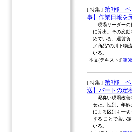
第3部 
[ 特集 ]
事】作業日報を元
現場リーダーの日
に算出。その変動
めている。運賃負
ノ商品”の川下物
いる。
本文(テキスト)[
第
第3部 
[ 特集 ]
送】パートの定
泥臭い現場改善を
せた。性別、年齢
による区別も一切
する ことで高い
いる。