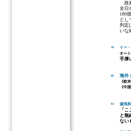
政府
全日
18
とし
判定
いな
イー・
58
オート
手厚
海外
60
《欧米
《中国
湯浅和
64
「こ
と無
ない