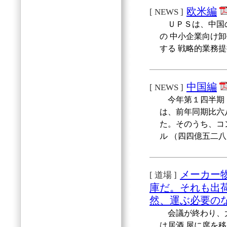
欧米編
[ NEWS ]
ＵＰＳは、中国の
の 中小企業向け
する 戦略的業務
中国編
[ NEWS ]
今年第１四半期（
は、前年同期比六
た。そのうち、コ
ル （四四億五二
メーカー物
[ 道場 ]
庫だ。それも出
然、運ぶ必要の
会議が終わり、大
は居酒 屋に席を