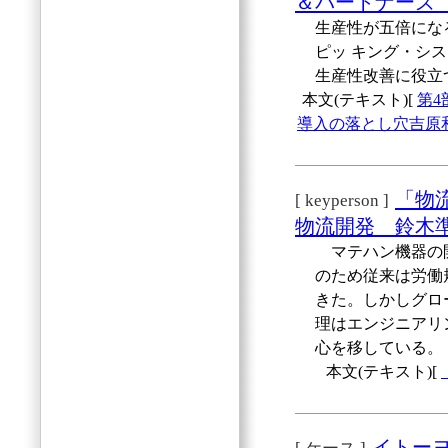
＆パートナーズ
生産性が五倍にな
ピッ キング・シ
生産性改善に役立
本文(テキスト)[
第
導入の落とし穴吉原
「物
[ keyperson ]
物流開発 鈴木
マテハン機器の開
のため従来は労働
きた。しかしグロ
理はエンジニアリ
心を移している。
本文(テキスト)[
イトー