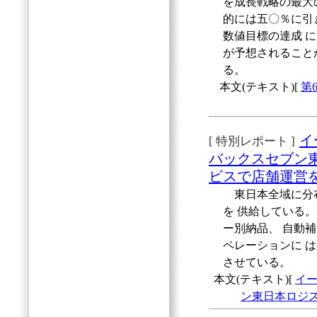
を成長戦略の最大
的には五〇％に引
数値目標の達成 
が予想されること
る。
本文(テキスト)[
第
イ
[ 特別レポート ]
バックスセブン
ビスで店舗運営
東日本全域に分布
を 供給している
ー別納品、 自動
ペレーションに 
させている。
本文(テキスト)[
イ
ン東日本ロジ