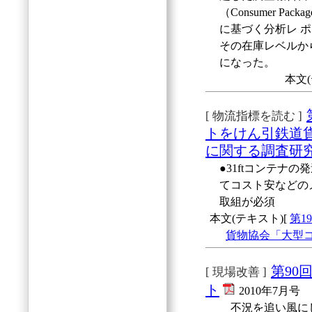
（Consumer P
に基づく分析レ 
その在庫レベルか
になった。
本文(
[ 物流指標を読む ]
トをけん引鉄道
に関する調査研
●31ftコンテナの
てコスト安などの
取組が必須
本文(テキスト)[
第1
貨物協会「大型
第90
[ 現場改善 ]
ト
2010年7月号
不況を追い風にし