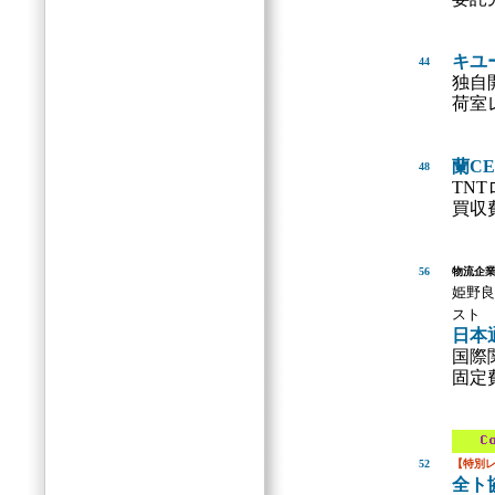
キユ
44
独自
荷室
蘭C
48
TN
買収
56
物流企
姫野良
スト
日本
国際
固定
52
【特別
全ト